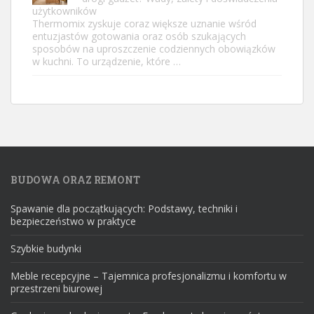
użytkowników
Thermomix zyskuje coraz większe uznanie wśród
entuzjastów gotowania oraz osób szukających
sposobów na uproszczenie codziennych obowiązków
w kuchni. To urządzenie, które …
BUDOWA ORAZ REMONT
Spawanie dla początkujących: Podstawy, techniki i
bezpieczeństwo w praktyce
Szybkie budynki
Meble recepcyjne – Tajemnica profesjonalizmu i komfortu w
przestrzeni biurowej