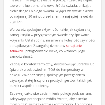
masażem. Przygasz światła w pokoju i zastosuj ciepłe,
czerwone lub pomarańczowe źródła światła, unikając
niebieskiego i białego światła. Wyłącz wszystkie ekrany
co najmniej 30 minut przed snem, a najlepiej nawet do
2 godzin.
Wprowadź spokojne aktywności, takie jak czytanie tej
samej książki w przygaszonym świetle czy śpiewanie
kołysanki. Ustal spójną, niezmienną kolejność czynności
porządkowych. Zaangażuj dziecko w
sprzątanie
zabawek
i przygotowanie łóżka, co wzmocni jego
samodzielność.
Zadbaj o komfort termiczny, dostosowując ubranko lub
śpiworek z odpowiednim TOG do temperatury w
pokoju. Zakończ rutynę spokojnym pożegnaniem,
używając stałej frazy oraz prostych gestów, takich jak
buziak i wspólne oddechy.
Zapewnij całkowite zaciemnienie pokoju podczas snu,
zakrywając potencjalne źródła światła, aby dziecko
mogło czuć się bezpiecznie i komfortowo. To pomoże