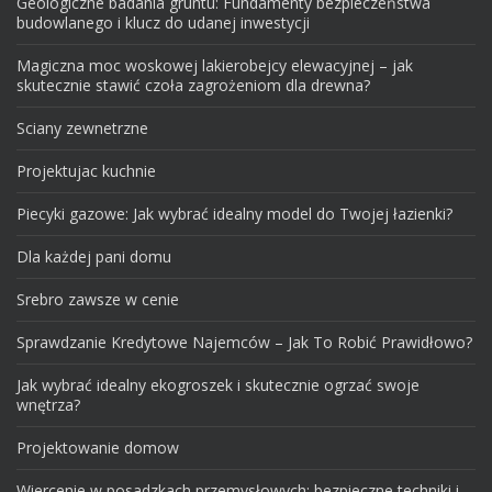
Geologiczne badania gruntu: Fundamenty bezpieczeństwa
budowlanego i klucz do udanej inwestycji
Magiczna moc woskowej lakierobejcy elewacyjnej – jak
skutecznie stawić czoła zagrożeniom dla drewna?
Sciany zewnetrzne
Projektujac kuchnie
Piecyki gazowe: Jak wybrać idealny model do Twojej łazienki?
Dla każdej pani domu
Srebro zawsze w cenie
Sprawdzanie Kredytowe Najemców – Jak To Robić Prawidłowo?
Jak wybrać idealny ekogroszek i skutecznie ogrzać swoje
wnętrza?
Projektowanie domow
Wiercenie w posadzkach przemysłowych: bezpieczne techniki i