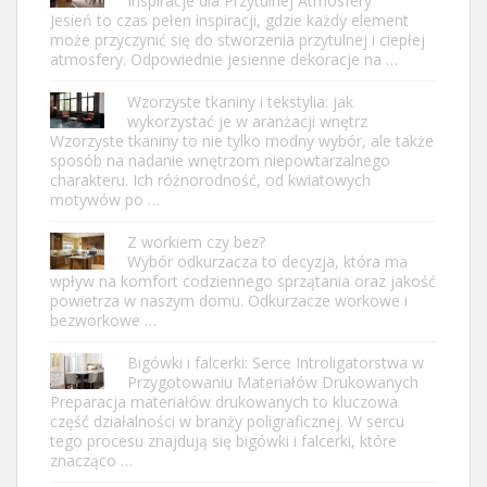
Inspiracje dla Przytulnej Atmosfery
Jesień to czas pełen inspiracji, gdzie każdy element
może przyczynić się do stworzenia przytulnej i ciepłej
atmosfery. Odpowiednie jesienne dekoracje na …
Wzorzyste tkaniny i tekstylia: jak
wykorzystać je w aranżacji wnętrz
Wzorzyste tkaniny to nie tylko modny wybór, ale także
sposób na nadanie wnętrzom niepowtarzalnego
charakteru. Ich różnorodność, od kwiatowych
motywów po …
Z workiem czy bez?
Wybór odkurzacza to decyzja, która ma
wpływ na komfort codziennego sprzątania oraz jakość
powietrza w naszym domu. Odkurzacze workowe i
bezworkowe …
Bigówki i falcerki: Serce Introligatorstwa w
Przygotowaniu Materiałów Drukowanych
Preparacja materiałów drukowanych to kluczowa
część działalności w branży poligraficznej. W sercu
tego procesu znajdują się bigówki i falcerki, które
znacząco …