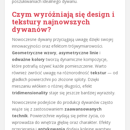
poszukiwaniach idealnego dywanu.
Czym wyróżniają się design i
tekstury najnowszych
dywanów?
Nowoczesne dywany przyciągają uwagę dzięki swojej
innowacyjności oraz efektom trójwymiarowości.
Geometryczne wzory
,
asymetryczne linie
i
odważne kolory
tworzą dynamiczne kompozycje,
które potrafią ożywić każde pomieszczenie. Warto
również zwrócić uwagę na różnorodność
tekstur
— od
gładkich powierzchni po złożone sploty. Dzięki
mieszaniu włókien o różnej długości, efekt
tridimensionality
staje się jeszcze bardziej wyrazisty.
Nowoczesne podejście do produkcji dywanów często
wiąże się z zastosowaniem
zaawansowanych
technik
. Powierzchnie wydają się pełne życia, co
wprowadza do wnętrza głębię oraz charakter. Efekty
przecierania i
antykowania
dodają kolejne warstwy