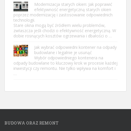
Modernizacja starych okien: Jak poprawić
efektywność energetyczną starych okien
poprzez modernizację i zastosowanie odpowiednich
technologii.
Stare okna mogą być źródłem wielu problemów,
zwłaszcza jeśli chodzi o efektywność energetyczną. W
dobie rosnących kosztów ogrzewania i dbałości o …
Jak wybrać odpowiedni kontener na odpady
budowlane i legalnie je usunąć
Wybór odpowiedniego kontenera na
odpady budowlane to kluczowy krok w procesie każdej
inwestycji czy remontu. Nie tylko wpływa na komfort i
…
BUDOWA ORAZ REMONT