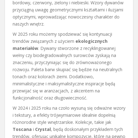
bordowy, czerwony, zielony i niebieski. Wzory dywanów
przyciągną uwagę geometrycznymi kształtami i iluzjami
optycznymi, wprowadzając nowoczesny charakter do
naszych wnętrz.
W 2025 roku możemy spodziewać się kontynuacji
trendów związanych z użyciem
ekologicznych
materiałów
. Dywany stworzone z recyklingowanej
wełny czy biodegradowalnych surowców zyskają na
znaczeniu, przyczyniając się do zrównoważonego
rozwoju. Paleta barw skupiać się będzie na neutralnych
tonach oraz kolorach ziemi. Dodatkowo,
minimalistyczne i maksymalistyczne inspiracje będą
przewijać się w aranżacjach, z akcentem na
funkcjonalność oraz długowieczność.
W 2024 i 2025 roku na czoło wysuną się odważne wzory
i tekstury, a efekty trójwymiarowe idealnie dopełnią
różnorodne style wnętrzarskie. Kolekcje, takie jak
Toscana
i
Crystal
, będą doskonałym przykładem tych
trendów, oferując unikalne kompozycje, które na pewno