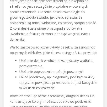
estetyczne podzielenie przestrzeni na funkcjonalne
strefy
, co jest szczególnie przydatne w otwartych
pomieszczeniach. Ułożenie desek równolegle do
głównego źródła światła, jak okna, sprawia, że
połączenia są mniej widoczne, co tworzy spójną całość.
Z kolei deski ustawione prostopadle do światła
uwydatniają fakturę drewna, nadając wnętrzu rytm i
dynamikę.
Warto zastosować różne układy desek w zależności od
optycznych efektów, jakie chcesz osiągnąć. Na przykład:
Ułożenie desek wzdłuż dłuższej ściany wydłuża
pomieszczenie.
Ułożenie poprzecznie może je poszerzyć.
Układ jodełkowy, np. diagonalny pod kątem 45°,
optycznie powiększa przestrzeń, co jest korzystne
w wąskich korytarzach.
Również stosując różne szerokości, długości desek lub
kontrastujące kolory, możesz dodatkowo podkreślić
wizualne podziały. Wszystkie te elementy nie tylko