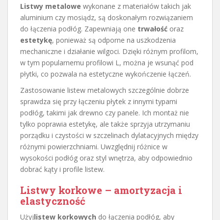
Listwy metalowe
wykonane z materiałów takich jak
aluminium czy mosiądz, są doskonałym rozwiązaniem
do łączenia podłóg. Zapewniają one
trwałość
oraz
estetykę
, ponieważ są odporne na uszkodzenia
mechaniczne i działanie wilgoci. Dzięki różnym profilom,
w tym popularnemu profilowi L, można je wsunąć pod
płytki, co pozwala na estetyczne wykończenie łączeń.
Zastosowanie listew metalowych szczególnie dobrze
sprawdza się przy łączeniu płytek z innymi typami
podłóg, takimi jak drewno czy panele. Ich montaż nie
tylko poprawia estetykę, ale także sprzyja utrzymaniu
porządku i czystości w szczelinach dylatacyjnych między
różnymi powierzchniami. Uwzględnij różnice w
wysokości podłóg oraz styl wnętrza, aby odpowiednio
dobrać kąty i profile listew.
Listwy
korkowe – amortyzacja i
elastyczność
Użyj
listew korkowych
do łączenia podłóg, aby