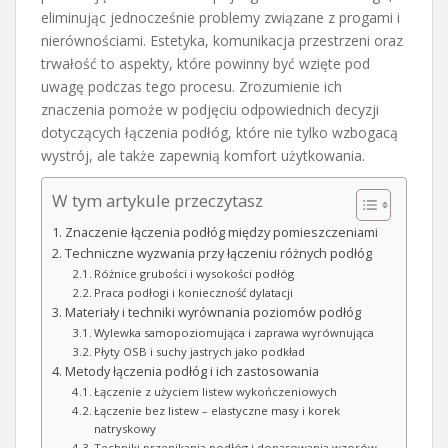
eliminując jednocześnie problemy związane z progami i
nierównościami. Estetyka, komunikacja przestrzeni oraz
trwałość to aspekty, które powinny być wzięte pod
uwagę podczas tego procesu. Zrozumienie ich
znaczenia pomoże w podjęciu odpowiednich decyzji
dotyczących łączenia podłóg, które nie tylko wzbogacą
wystrój, ale także zapewnią komfort użytkowania.
W tym artykule przeczytasz
Znaczenie łączenia podłóg między pomieszczeniami
Techniczne wyzwania przy łączeniu różnych podłóg
Różnice grubości i wysokości podłóg
Praca podłogi i konieczność dylatacji
Materiały i techniki wyrównania poziomów podłóg
Wylewka samopoziomująca i zaprawa wyrównująca
Płyty OSB i suchy jastrych jako podkład
Metody łączenia podłóg i ich zastosowania
Łączenie z użyciem listew wykończeniowych
Łączenie bez listew – elastyczne masy i korek
natryskowy
Techniki przenikania podłóg i dopasowania wzorów