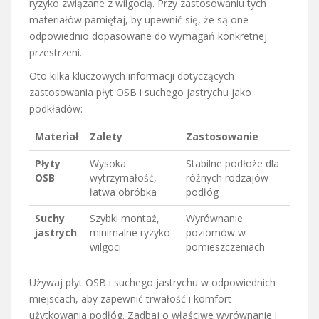
ryzyko związane z wilgocią. Przy zastosowaniu tych
materiałów pamiętaj, by upewnić się, że są one
odpowiednio dopasowane do wymagań konkretnej
przestrzeni.
Oto kilka kluczowych informacji dotyczących
zastosowania płyt OSB i suchego jastrychu jako
podkładów:
Materiał
Zalety
Zastosowanie
Płyty
Wysoka
Stabilne podłoże dla
OSB
wytrzymałość,
różnych rodzajów
łatwa obróbka
podłóg
Suchy
Szybki montaż,
Wyrównanie
jastrych
minimalne ryzyko
poziomów w
wilgoci
pomieszczeniach
Używaj płyt OSB i suchego jastrychu w odpowiednich
miejscach, aby zapewnić trwałość i komfort
użytkowania podłóg. Zadbaj o właściwe wyrównanie i