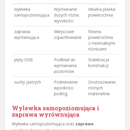
wylewka
Wyrównanie
Idealna płaska
samopoziomująca
dużych różnic
powierzchnia
wysokości
zaprawa
Miejscowe
Równa
wyrównująca
szpachlowanie
powierzchnia
z minimalnymi
różnicami
płyty OSB
Podkład do
Stabilizacja
wyrównania
konstrukcji
poziomów
suchy jastrych
Podniesienie
Dostosowanie
wysokości
różnych
podłóg
materiałów
Wylewka samopoziomująca i
zaprawa wyrównująca
Wylewka samopoziomująca oraz
zaprawa