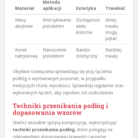
Metoda
Materiał
aplikacji
Estetyka
Trwałość
Masy
Wstrzykiwanie
Dostępność
Mniej
akrylowe
pistoletem
wielu
trwałe,
kolorów
mogą
pękać
Korek
Nanoszenie
Bardzo
Bardziej
natryskowy
pistoletem
estetyczny
trwały
Obydwa rozwiązania sprawdzają się przy łączeniu
podłóg o wyrównanym poziomie, w przypadku
mniejszych różnic wysokości. Sprawdzaj regularnie stan
wykonanych łączeń, aby zapobiec ich uszkodzeniu.
Techniki przenikania podłóg i
dopasowania wzorów
Stwórz wizualnie spójną kompozycję, wykorzystując
techniki przenikania podłóg
, które polegają na
odpowiednim dopasowaniu krawędzi i wzorów