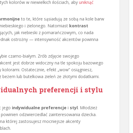
ych kolorów w niewielkich ilościach, aby
uniknąć
armonijne
to te, które sąsiadują ze sobą na kole barw
e niebieskiego i zielonego. Natomiast
kontrast
jących, jak niebieski z pomarańczowym, co nada
jednak ostrożny — intensywność akcentów powinna
ybie czarno-białym. Zrób zdjęcie swojego
akcent jest dobrze widoczny na tle spokoju bazowego
y kolorami. Ostatecznie, efekt „wow” osiągniesz,
z beżem lub butelkowa zieleń ze złotymi dodatkami.
dualnych preferencji i stylu
c jego
indywidualne preferencje
i
styl
. Młodzież
 powinien odzwierciedlać zainteresowania dziecka.
 na której zastosujesz mocniejsze akcenty
blach.