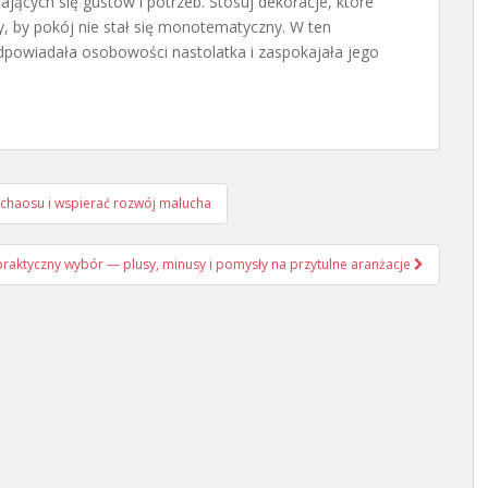
cych się gustów i potrzeb. Stosuj dekoracje, które
ty, by pokój nie stał się monotematyczny. W ten
dpowiadała osobowości nastolatka i zaspokajała jego
 chaosu i wspierać rozwój malucha
 praktyczny wybór — plusy, minusy i pomysły na przytulne aranżacje