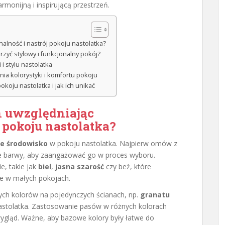
monijną i inspirującą przestrzeń.
nalność i nastrój pokoju nastolatka?
rzyć stylowy i funkcjonalny pokój?
i stylu nastolatka
nia kolorystyki i komfortu pokoju
koju nastolatka i jak ich unikać
n uwzględniając
 pokoju nastolatka?
ne środowisko
w pokoju nastolatka. Najpierw omów z
one barwy, aby zaangażować go w proces wyboru.
e, takie jak
biel
,
jasna szarość
czy beż, które
ie w małych pokojach.
ch kolorów na pojedynczych ścianach, np.
granatu
nastolatka. Zastosowanie pasów w różnych kolorach
ląd. Ważne, aby bazowe kolory były łatwe do