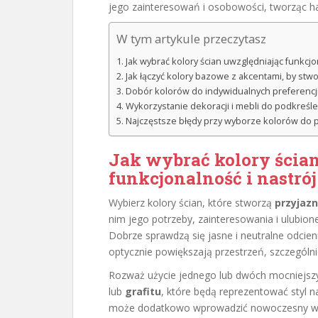
jego zainteresowań i osobowości, tworząc har
W tym artykule przeczytasz
Jak wybrać kolory ścian uwzględniając funkcjo
Jak łączyć kolory bazowe z akcentami, by stwo
Dobór kolorów do indywidualnych preferencji 
Wykorzystanie dekoracji i mebli do podkreśle
Najczęstsze błędy przy wyborze kolorów do po
Jak wybrać kolory ścia
funkcjonalność i nastrój
Wybierz kolory ścian, które stworzą
przyjaz
nim jego potrzeby, zainteresowania i ulubi
Dobrze sprawdzą się jasne i neutralne odcieni
optycznie powiększają przestrzeń, szczególn
Rozważ użycie jednego lub dwóch mocniejszy
lub
grafitu
, które będą reprezentować styl 
może dodatkowo wprowadzić nowoczesny wyg