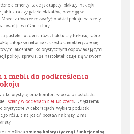
żne elementy, takie jak tapety, plakaty, naklejki
e jak lustra czy galerie plakatów, pomogą w
. Możesz również rozważyć podział pokoju na strefy,
malować je w różne kolory.
pastele i odcienie różu, fioletu czy turkusu, które
Pokój chłopaka natomiast często charakteryzuje się
tkowymi akcentami kolorystycznymi odpowiadającymi
cji
pokoju sprawia, że nastolatek czuje się w swoim
 i mebli do podkreślenia
pokoju
ślić kolorystykę oraz komfort w pokoju nastolatka.
le i
ściany w odcieniach bieli lub czerni
. Dzięki temu
olorystyczne w dekoracjach. Wybierz poduszki,
tnego różu, a na jesień postaw na brązy. Zimą
anaty.
óre umożliwia
zmianę kolorystyczną
i
funkcjonalną