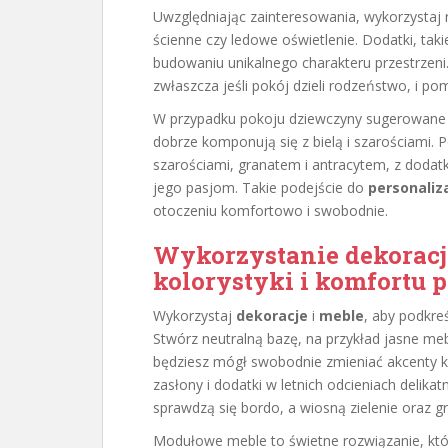
Uwzględniając zainteresowania, wykorzystaj ró
ścienne czy ledowe oświetlenie. Dodatki, taki
budowaniu unikalnego charakteru przestrzeni
zwłaszcza jeśli pokój dzieli rodzeństwo, i po
W przypadku pokoju dziewczyny sugerowane są 
dobrze komponują się z bielą i szarościami. 
szarościami, granatem i antracytem, z doda
jego pasjom. Takie podejście do
personaliza
otoczeniu komfortowo i swobodnie.
Wykorzystanie dekoracji
kolorystyki i komfortu 
Wykorzystaj
dekoracje
i
meble
, aby podkre
Stwórz neutralną bazę, na przykład jasne meb
będziesz mógł swobodnie zmieniać akcenty k
zasłony i dodatki w letnich odcieniach delika
sprawdzą się bordo, a wiosną zielenie oraz gr
Modułowe meble to świetne rozwiązanie, kt