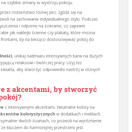
 na szybkie zmiany w wystroju pokoju.
rzez rodzeństwo różnej płci, zgódź się na
ozwoli na zachowanie indywidualnego stylu. Podczas
yszczenia i odporne na ścieranie, co zapewni
takie jak naklejki ścienne czy plakaty, które można
 frontami, by na bieżąco dostosowywać pokój do
lności
, unikaj nadmiaru intensywnych barw na dużych
jającą relaksowi i twórczej pracy. Użyj też
 światła, aby stworzyć odpowiedni nastrój w różnych
e z akcentami, by stworzyć
pokój?
we
z intensywnymi akcentami. Neutralne kolory na
akcentów kolorystycznych
w dodatkach i meblach.
ksymalnie dwóch ścianach, co pozwoli na wyróżnienie
 że kluczem do harmonijnej przestrzeni jest