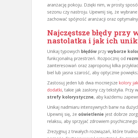
aranżację pokoju. Dzięki nim, w prosty sposó
sezonu czy nastroju. Upewnij się, że wybran
zachować spójność aranżacji oraz optymalny
Najczęstsze błędy przy 
nastolatka i jak ich uni
Unikaj typowych
błędów
przy
wyborze kolo
funkcjonalną przestrzeń. Rozpocznij od
roz
zainteresowań oraz zaproponuj kilka przykła
biel lub jasna szarość, aby optycznie powięk
Zastosuj jeden lub dwa mocniejsze
kolory j
dodatki
, takie jak zasłony czy tekstylia. Prz
strefy kolorystyczne
, aby każdemu zapewn
Unikaj nadmiaru intensywnych barw na dużych
Upewnij się, że
oświetlenie
jest dobrze zorg
relaksu, aby sprzyjać zdrowiem psychicznego
Zrezygnuj z trwałych rozwiązań, które trudno