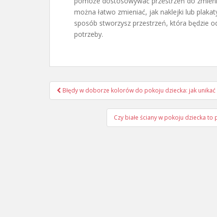
pomoże dostosowywać przestrzeń do zmieniają
można łatwo zmieniać, jak naklejki lub plaka
sposób stworzysz przestrzeń, która będzie o
potrzeby.
Nawigacja
Błędy w doborze kolorów do pokoju dziecka: jak unikać
wpisu
Czy białe ściany w pokoju dziecka to