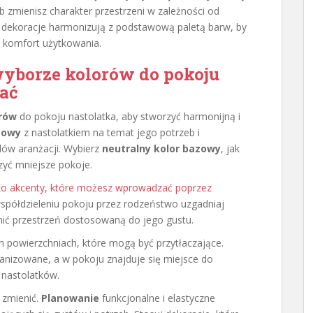
b zmienisz charakter przestrzeni w zależności od
e dekoracje harmonizują z podstawową paletą barw, by
 komfort użytkowania.
wyborze kolorów do pokoju
kać
rów
do pokoju nastolatka, aby stworzyć harmonijną i
mowy
z nastolatkiem na temat jego potrzeb i
dów aranżacji. Wybierz
neutralny kolor bazowy
, jak
szyć mniejsze pokoje.
ako akcenty, które możesz wprowadzać poprzez
y współdzieleniu pokoju przez rodzeństwo uzgadniaj
ić przestrzeń dostosowaną do jego gustu.
 powierzchniach, które mogą być przytłaczające.
anizowane, a w pokoju znajduje się miejsce do
 nastolatków.
 zmienić.
Planowanie
funkcjonalne i elastyczne