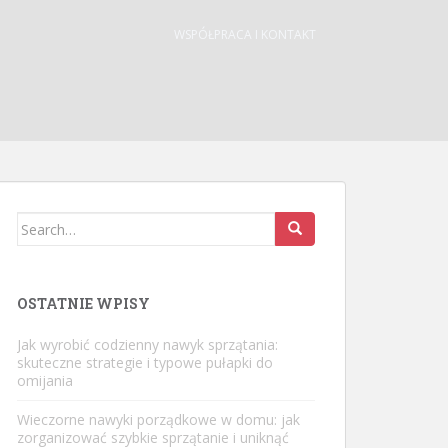
WSPÓŁPRACA I KONTAKT
Search
for:
OSTATNIE WPISY
Jak wyrobić codzienny nawyk sprzątania:
skuteczne strategie i typowe pułapki do
omijania
Wieczorne nawyki porządkowe w domu: jak
zorganizować szybkie sprzątanie i uniknąć