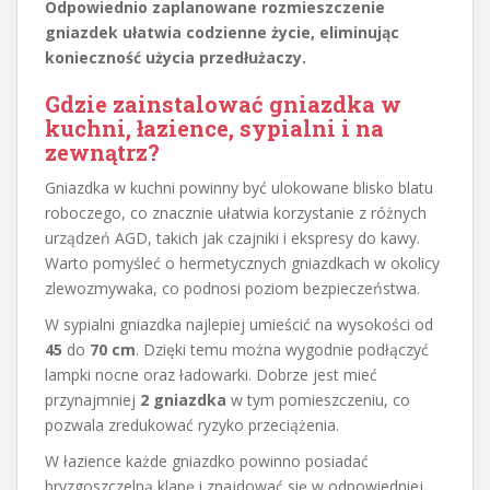
Odpowiednio zaplanowane rozmieszczenie
gniazdek ułatwia codzienne życie, eliminując
konieczność użycia przedłużaczy.
Gdzie zainstalować gniazdka w
kuchni, łazience, sypialni i na
zewnątrz?
Gniazdka w kuchni powinny być ulokowane blisko blatu
roboczego, co znacznie ułatwia korzystanie z różnych
urządzeń AGD, takich jak czajniki i ekspresy do kawy.
Warto pomyśleć o hermetycznych gniazdkach w okolicy
zlewozmywaka, co podnosi poziom bezpieczeństwa.
W sypialni gniazdka najlepiej umieścić na wysokości od
45
do
70 cm
. Dzięki temu można wygodnie podłączyć
lampki nocne oraz ładowarki. Dobrze jest mieć
przynajmniej
2 gniazdka
w tym pomieszczeniu, co
pozwala zredukować ryzyko przeciążenia.
W łazience każde gniazdko powinno posiadać
bryzgoszczelną klapę i znajdować się w odpowiedniej