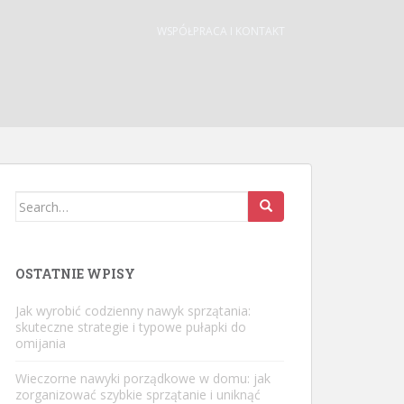
WSPÓŁPRACA I KONTAKT
Search
for:
OSTATNIE WPISY
Jak wyrobić codzienny nawyk sprzątania:
skuteczne strategie i typowe pułapki do
omijania
Wieczorne nawyki porządkowe w domu: jak
zorganizować szybkie sprzątanie i uniknąć