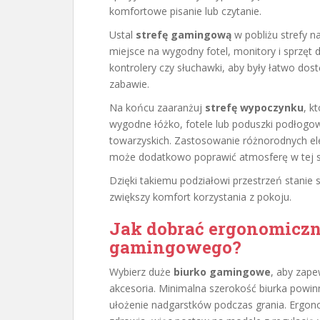
komfortowe pisanie lub czytanie.
Ustal
strefę gamingową
w pobliżu strefy n
miejsce na wygodny fotel, monitory i sprzęt d
kontrolery czy słuchawki, aby były łatwo dos
zabawie.
Na końcu zaaranżuj
strefę wypoczynku
, k
wygodne łóżko, fotele lub poduszki podłogo
towarzyskich. Zastosowanie różnorodnych e
może dodatkowo poprawić atmosferę w tej st
Dzięki takiemu podziałowi przestrzeń stanie s
zwiększy komfort korzystania z pokoju.
Jak dobrać ergonomiczn
gamingowego?
Wybierz duże
biurko gamingowe
, aby zape
akcesoria. Minimalna szerokość biurka powi
ułożenie nadgarstków podczas grania. Ergo