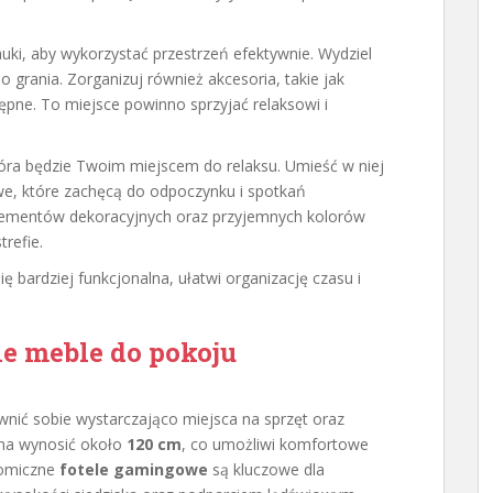
auki, aby wykorzystać przestrzeń efektywnie. Wydziel
o grania. Zorganizuj również akcesoria, takie jak
tępne. To miejsce powinno sprzyjać relaksowi i
tóra będzie Twoim miejscem do relaksu. Umieść w niej
we, które zachęcą do odpoczynku i spotkań
lementów dekoracyjnych oraz przyjemnych kolorów
refie.
ię bardziej funkcjonalna, ułatwi organizację czasu i
e meble do pokoju
wnić sobie wystarczająco miejsca na sprzęt oraz
nna wynosić około
120 cm
, co umożliwi komfortowe
nomiczne
fotele gamingowe
są kluczowe dla