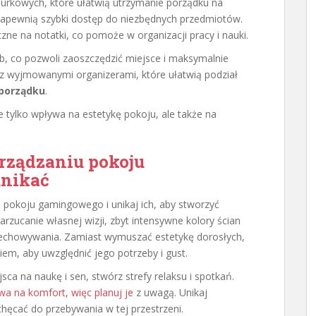
iurkowych, które ułatwią utrzymanie porządku na
a zapewnią szybki dostęp do niezbędnych przedmiotów.
ne na notatki, co pomoże w organizacji pracy i nauki.
, co pozwoli zaoszczędzić miejsce i maksymalnie
 z wyjmowanymi organizerami, które ułatwią podział
porządku
.
e tylko wpływa na estetykę pokoju, ale także na
urządzaniu pokoju
unikać
 pokoju gamingowego i unikaj ich, aby stworzyć
arzucanie własnej wizji, zbyt intensywne kolory ścian
rzechowywania. Zamiast wymuszać estetykę dorosłych,
em, aby uwzględnić jego potrzeby i gust.
ca na naukę i sen, stwórz strefy relaksu i spotkań.
wa na komfort, więc planuj je
z uwagą. Unikaj
hęcać do przebywania w tej przestrzeni.