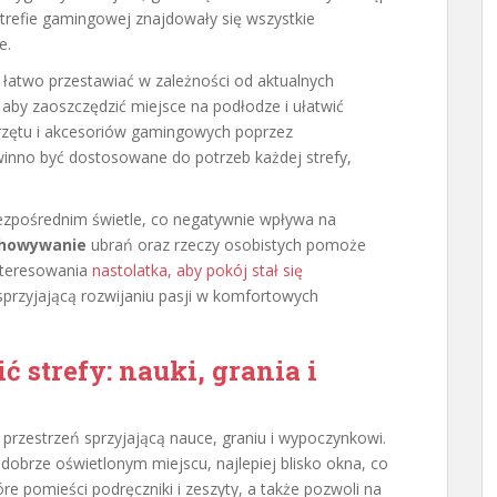
trefie gamingowej znajdowały się wszystkie
e.
atwo przestawiać w zależności od aktualnych
, aby zaoszczędzić miejsce na podłodze i ułatwić
rzętu i akcesoriów gamingowych poprzez
inno być dostosowane do potrzeb każdej strefy,
bezpośrednim świetle, co negatywnie wpływa na
chowywanie
ubrań oraz rzeczy osobistych pomoże
interesowania
nastolatka, aby pokój stał się
, sprzyjającą rozwijaniu pasji w komfortowych
 strefy: nauki, grania i
przestrzeń sprzyjającą nauce, graniu i wypoczynkowi.
obrze oświetlonym miejscu, najlepiej blisko okna, co
óre pomieści podręczniki i zeszyty, a także pozwoli na