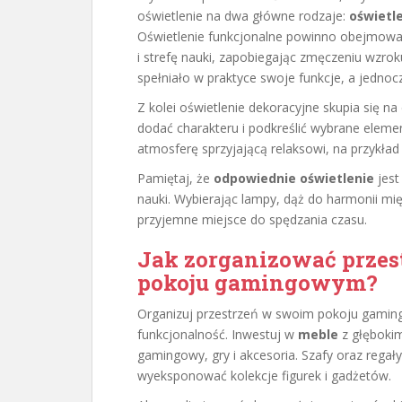
oświetlenie na dwa główne rodzaje:
oświetl
Oświetlenie funkcjonalne powinno obejmować
i strefę nauki, zapobiegając zmęczeniu wzro
spełniało w praktyce swoje funkcje, a jednocz
Z kolei oświetlenie dekoracyjne skupia się na
dodać charakteru i podkreślić wybrane elem
atmosferę sprzyjającą relaksowi, na przykład 
Pamiętaj, że
odpowiednie oświetlenie
jest
nauki. Wybierając lampy, dąż do harmonii mię
przyjemne miejsce do spędzania czasu.
Jak zorganizować przes
pokoju gamingowym?
Organizuj przestrzeń w swoim pokoju gamin
funkcjonalność. Inwestuj w
meble
z głębokim
gamingowy, gry i akcesoria. Szafy oraz rega
wyeksponować kolekcje figurek i gadżetów.