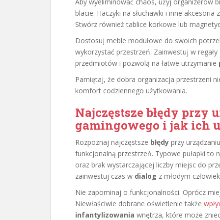
Aby wyeliminować chaos, użyj organizerów b
blacie. Haczyki na słuchawki i inne akcesori
Stwórz również tablice korkowe lub magnetycz
Dostosuj meble modułowe do swoich potrzeb
wykorzystać przestrzeń. Zainwestuj w regały
przedmiotów i pozwolą na łatwe utrzymanie
Pamiętaj, że dobra organizacja przestrzeni ni
komfort codziennego użytkowania.
Najczęstsze błędy przy 
gamingowego i jak ich 
Rozpoznaj najczęstsze
błędy
przy urządzaniu
funkcjonalną przestrzeń. Typowe pułapki to n
oraz brak wystarczającej liczby miejsc do p
zainwestuj czas w
dialog
z młodym człowieki
Nie zapominaj o funkcjonalności. Oprócz miejs
Niewłaściwie dobrane oświetlenie także
wpły
infantylizowania
wnętrza, które może zniec