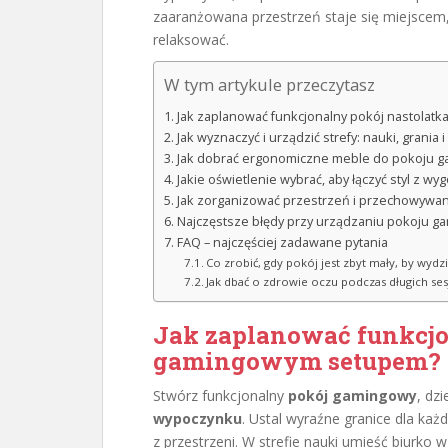
zaaranżowana przestrzeń staje się miejscem,
relaksować.
W tym artykule przeczytasz
Jak zaplanować funkcjonalny pokój nastolat
Jak wyznaczyć i urządzić strefy: nauki, grania
Jak dobrać ergonomiczne meble do pokoju 
Jakie oświetlenie wybrać, aby łączyć styl z wy
Jak zorganizować przestrzeń i przechowywa
Najczęstsze błędy przy urządzaniu pokoju ga
FAQ – najczęściej zadawane pytania
Co zrobić, gdy pokój jest zbyt mały, by wydzi
Jak dbać o zdrowie oczu podczas długich sesj
Jak zaplanować funkcj
gamingowym setupem?
Stwórz funkcjonalny
pokój gamingowy
, dzi
wypoczynku
. Ustal wyraźne granice dla każd
z przestrzeni. W strefie nauki umieść biurko