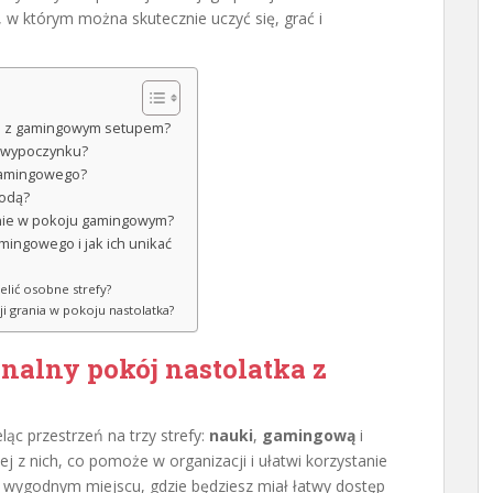
 w którym można skutecznie uczyć się, grać i
ka z gamingowym setupem?
 i wypoczynku?
gamingowego?
godą?
nie w pokoju gamingowym?
mingowego i jak ich unikać
elić osobne strefy?
i grania w pokoju nastolatka?
onalny
pokój nastolatka
z
eląc przestrzeń na trzy strefy:
nauki
,
gamingową
i
ej z nich, co pomoże w organizacji i ułatwi korzystanie
 w wygodnym miejscu, gdzie będziesz miał łatwy dostęp