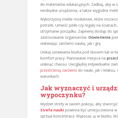
do materiałów edukacyjnych. Zadbaj, aby w s
niezbędne urządzenia, a także wygodne mebl
Wykorzystaj meble modułowe, które możesz ł
potrzeb. Umieść półki czy regały na ścianach
utrzymanie porządku. Zapewnij dostęp do sp
zastosowanie organizerów.
Oświetlenie
pow
ułatwiając zarówno naukę, jak i grę.
Unikaj ustawiania biurka pod skosem lub w 
komfort pracy. Planowanie miejsca na
prze
uniknąć chaosu. Uwzględnij indywidualne za
przestrzenią zarówno
do nauki, jak i relaksu
warunkach.
Jak wyznaczyć i urządzić
wypoczynku?
Wydziel strefy w swoim pokoju, aby stworzyć 
Strefa nauki
powinna być umiejscowiona w d
sprzyja koncentracji. Wyposaż ją w biurko, kt