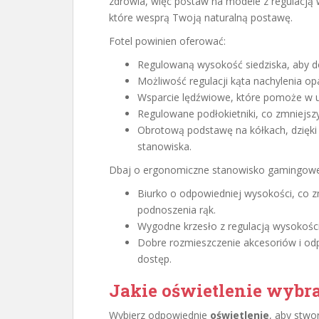
zdrowia, więc postaw na modele z regulacją
które wesprą Twoją naturalną postawę.
Fotel powinien oferować:
Regulowaną wysokość siedziska, aby 
Możliwość regulacji kąta nachylenia op
Wsparcie lędźwiowe, które pomoże w u
Regulowane podłokietniki, co zmniejsz
Obrotową podstawę na kółkach, dzięki
stanowiska.
Dbaj o ergonomiczne stanowisko gamingowe,
Biurko o odpowiedniej wysokości, co z
podnoszenia rąk.
Wygodne krzesło z regulacją wysokości
Dobre rozmieszczenie akcesoriów i od
dostęp.
Jakie oświetlenie wybra
Wybierz odpowiednie
oświetlenie
, aby stwo