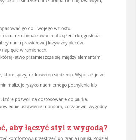
 wysokości siedziska oraz podparciem lędźwiowym,
dopasować go do Twojego wzrostu.
arcia dla zminimalizowania obciążenia kręgosłupa.
trzymaniu prawidłowej krzywizny pleców.
y napięcie w ramionach.
 której łatwo przemieszcza się między elementami
 które sprzyja zdrowemu siedzeniu. Wyposaż je w:
minimalizuje ryzyko nadmiernego pochylenia lub
, które pozwoli na dostosowanie do biurka.
powiednie ustawienie monitora, co zapewni wygodny
ć, aby łączyć styl z wygodą?
rzyć komfortową przestrzeń do grania i nauki. Podziel