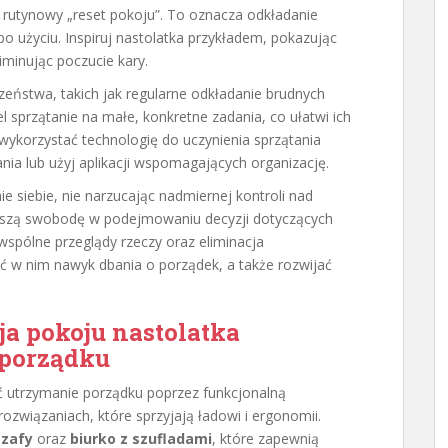
 rutynowy „reset pokoju”. To oznacza odkładanie
po użyciu. Inspiruj nastolatka przykładem, pokazując
iminując poczucie kary.
czeństwa, takich jak regularne odkładanie brudnych
l sprzątanie na małe, konkretne zadania, co ułatwi ich
wykorzystać technologię do uczynienia sprzątania
ania lub użyj aplikacji wspomagających organizację.
e siebie, nie narzucając nadmiernej kontroli nad
ększą swobodę w podejmowaniu decyzji dotyczących
 wspólne przeglądy rzeczy oraz eliminacja
 w nim nawyk dbania o porządek, a także rozwijać
a pokoju nastolatka
 porządku
ić utrzymanie porządku poprzez funkcjonalną
rozwiązaniach, które sprzyjają ładowi i ergonomii.
szafy
oraz
biurko z szufladami
, które zapewnią