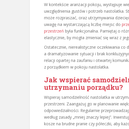
W kontekście aranżacji pokoju, występuje wie
uwzględnienia gustów i potrzeb nastolatka. Sta
może rozpraszać, oraz utrzymywania dziecięc
uwagę na wystarczającą liczbę miejsc do
prz
przestrzeń
była funkcjonalna. Pamiętaj o różn
elastycznie, by mogła zmieniać się wraz z je
Ostatecznie, nierealistyczne oczekiwania co 
a dramatyzowanie sytuacji i brak konkluzyjn
relacji opartej na zaufaniu i otwartej komuni
z porządkiem w pokoju nastolatka.
Jak wspierać samodziel
utrzymaniu porządku?
Wspieraj samodzielność nastolatka w utrzyma
przestrzeni. Zaangażuj go w planowanie wię
odpowiedzialności. Regularnie przeprowadzajc
według zasady „mniej znaczy lepiej”. Inwestu
kosze na brudne pranie czy półeczki, aby każ