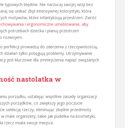
le typowych błędów. Nie narzucaj swojej wizji bez
raj się unikać zbyt intensywnej kolorystyki, która
ych motywów, które infantylizują przestrzeń. Zwróć
echowywania i ergonomiczne umeblowanie, aby
ych potrzebach dziecka i planuj przestrzeń
go rozwojem.
do perfekcji prowadzą do zderzenia z rzeczywistością,
ych działań tylko potęgują problemy. Utrzymywanie
kacji jest kluczowe dla zmniejszenia napięć związanych
ność nastolatka w
niu porządku, ustalając wspólnie zasady organizacji
kszych porządków, co zwiększy jego poczucie
ie selekcję rzeczy, eliminując zbędne przedmioty
j w małe organizery, takie jak pudełka na kosmetyki,
da rzecz miała swoje miejsce.