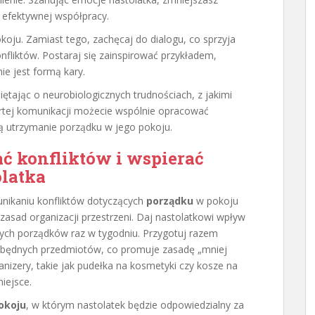
o efektywnej współpracy.
okoju. Zamiast tego, zachęcaj do dialogu, co sprzyja
fliktów. Postaraj się zainspirować przykładem,
ie jest formą kary.
tając o neurobiologicznych trudnościach, z jakimi
rtej komunikacji możecie wspólnie opracować
ią utrzymanie porządku w jego pokoju.
ać konfliktów i wspierać
olatka
unikaniu konfliktów dotyczących
porządku
w pokoju
 zasad organizacji przestrzeni. Daj nastolatkowi wpływ
ych porządków raz w tygodniu. Przygotuj razem
a zbędnych przedmiotów, co promuje zasadę „mniej
anizery, takie jak pudełka na kosmetyki czy kosze na
iejsce.
okoju
, w którym nastolatek będzie odpowiedzialny za