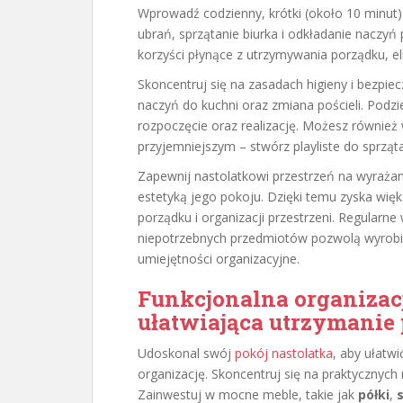
Wprowadź codzienny, krótki (około 10 minut)
ubrań, sprzątanie biurka i odkładanie naczyń 
korzyści płynące z utrzymywania porządku, el
Skoncentruj się na zasadach higieny i bezpie
naczyń do kuchni oraz zmiana pościeli. Podzie
rozpoczęcie oraz realizację. Możesz również 
przyjemniejszym – stwórz playliste do sprząt
Zapewnij nastolatkowi przestrzeń na wyrażani
estetyką jego pokoju. Dzięki temu zyska wi
porządku i organizacji przestrzeni. Regularne
niepotrzebnych przedmiotów pozwolą wyrobić
umiejętności organizacyjne.
Funkcjonalna organizacj
ułatwiająca utrzymanie
Udoskonal swój
pokój nastolatka
, aby ułatw
organizację. Skoncentruj się na praktycznych 
Zainwestuj w mocne meble, takie jak
półki
,