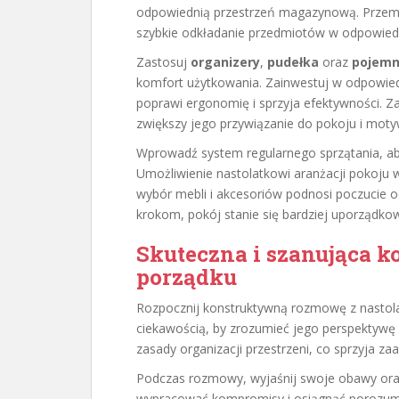
odpowiednią przestrzeń magazynową. Przemyś
szybkie odkładanie przedmiotów w odpowiedn
Zastosuj
organizery
,
pudełka
oraz
pojemn
komfort użytkowania. Zainwestuj w odpowie
poprawi ergonomię i sprzyja efektywności. Za
zwiększy jego przywiązanie do pokoju i moty
Wprowadź system regularnego sprzątania, aby
Umożliwienie nastolatkowi aranżacji pokoj
wybór mebli i akcesoriów podnosi poczucie o
krokom, pokój stanie się bardziej uporządko
Skuteczna i szanująca k
porządku
Rozpocznij konstruktywną rozmowę z nastola
ciekawością, by zrozumieć jego perspektywę i
zasady organizacji przestrzeni, co sprzyja za
Podczas rozmowy, wyjaśnij swoje obawy ora
wypracować kompromisy i osiągnąć porozumi