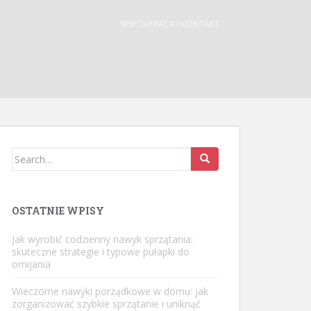
WSPÓŁPRACA I KONTAKT
Search
for:
OSTATNIE WPISY
Jak wyrobić codzienny nawyk sprzątania:
skuteczne strategie i typowe pułapki do
omijania
Wieczorne nawyki porządkowe w domu: jak
zorganizować szybkie sprzątanie i uniknąć