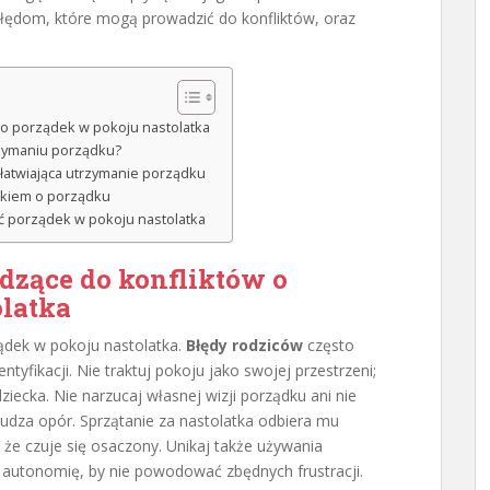
błędom, które mogą prowadzić do konfliktów, oraz
 o porządek w pokoju nastolatka
rzymaniu porządku?
ułatwiająca utrzymanie porządku
tkiem o porządku
rać porządek w pokoju nastolatka
dzące do konfliktów o
olatka
ządek w pokoju nastolatka.
Błędy rodziców
często
ntyfikacji. Nie traktuj pokoju jako swojej przestrzeni;
iecka. Nie narzucaj własnej wizji porządku ani nie
budza opór. Sprzątanie za nastolatka odbiera mu
 że czuje się osaczony. Unikaj także używania
o autonomię, by nie powodować zbędnych frustracji.