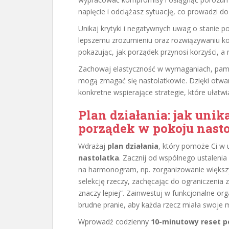
napięcie i odciążasz sytuację, co prowadzi d
Unikaj krytyki i negatywnych uwag o stanie p
lepszemu zrozumieniu oraz rozwiązywaniu kon
pokazując, jak porządek przynosi korzyści, a n
Zachowaj elastyczność w wymaganiach, pamię
mogą zmagać się nastolatkowie. Dzięki otwa
konkretne wspierające strategie, które ułatw
Plan działania: jak unik
porządek w pokoju nast
Wdrażaj
plan działania
, który pomoże Ci w 
nastolatka
. Zacznij od wspólnego ustalenia
na harmonogram, np. zorganizowanie większ
selekcję rzeczy, zachęcając do ograniczeni
znaczy lepiej”. Zainwestuj w funkcjonalne org
brudne pranie, aby każda rzecz miała swoje m
Wprowadź codzienny
10-minutowy reset p