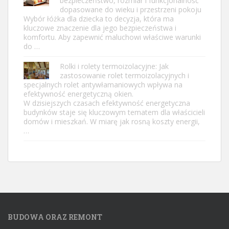
bezpieczeństwo, rozmiar i funkcjonalność
dopasowane do wieku i przestrzeni pokoju
Wybór łóżka dla dziecka to decyzja, która ma
kluczowe znaczenie dla jego bezpieczeństwa i
komfortu. Aby zapewnić maluchowi właściwe warunki
do …
Rolki i rolety termoizolacyjne: Jak
zastosowanie rolet termoizolacyjnych i
specjalnych rolet antywłamaniowych wpływa na
efektywność energetyczną okien.
W dzisiejszych czasach efektywność energetyczna
budynków staje się kluczowym tematem dla właścicieli
domów i mieszkań. W miarę jak rosną koszty energii,
…
BUDOWA ORAZ REMONT