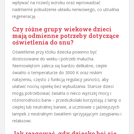
wpływać na rozwój wzroku oraz wprowadzać
nadmierne pobudzenie układu nerwowego, co utrudnia
regenerację.
Czy różne grupy wiekowe dzieci
mają odmienne potrzeby dotyczące
oświetlenia do snu?
Oświetlenie przy łóżku dziecka powinno być
dostosowane do wieku i potrzeb malucha.
Niemowlętom zaleca się bardzo delikatne, ciepłe
światło o temperaturze do 3000 K oraz niskim
natężeniu, często z funkcją regulacji jasności, aby
ułatwić nocną opiekę bez wybudzania. Starsze dzieci
mogą potrzebować światła o nieco wyższej mocy i
różnorodności barw – przedszkolaki korzystają z lamp o
ciepłej lub neutralnej barwie, a uczniowie z jaśniejszych
lampek z neutralnym światłem sprzyjającym zasypianiu i
relaksowi.
Jak reagować, gdy dziecko boi się