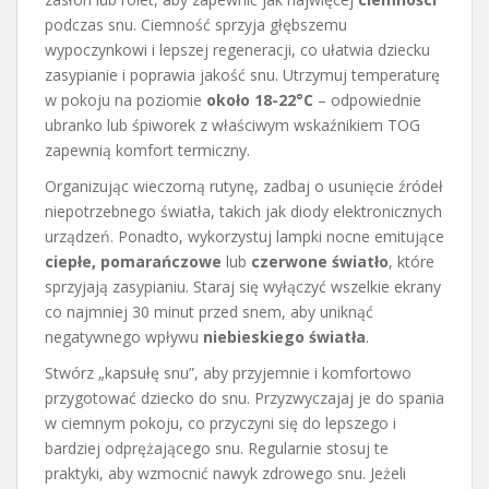
podczas snu. Ciemność sprzyja głębszemu
wypoczynkowi i lepszej regeneracji, co ułatwia dziecku
zasypianie i poprawia jakość snu. Utrzymuj temperaturę
w pokoju na poziomie
około 18-22°C
– odpowiednie
ubranko lub śpiworek z właściwym wskaźnikiem TOG
zapewnią komfort termiczny.
Organizując wieczorną rutynę, zadbaj o usunięcie źródeł
niepotrzebnego światła, takich jak diody elektronicznych
urządzeń. Ponadto, wykorzystuj lampki nocne emitujące
ciepłe, pomarańczowe
lub
czerwone światło
, które
sprzyjają zasypianiu. Staraj się wyłączyć wszelkie ekrany
co najmniej 30 minut przed snem, aby uniknąć
negatywnego wpływu
niebieskiego światła
.
Stwórz „kapsułę snu”, aby przyjemnie i komfortowo
przygotować dziecko do snu. Przyzwyczajaj je do spania
w ciemnym pokoju, co przyczyni się do lepszego i
bardziej odprężającego snu. Regularnie stosuj te
praktyki, aby wzmocnić nawyk zdrowego snu. Jeżeli