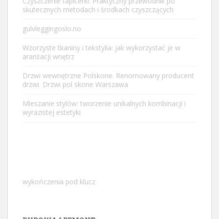
Czyszczenie tapicerki: Praktyczny przewodnik po
skutecznych metodach i środkach czyszczących
gulvleggingoslo.no
Wzorzyste tkaniny i tekstylia: jak wykorzystać je w
aranżacji wnętrz
Drzwi wewnętrzne Polskone. Renomowany producent
drzwi. Drzwi pol skone Warszawa
Mieszanie stylów: tworzenie unikalnych kombinacji i
wyrazistej estetyki
wykończenia pod klucz