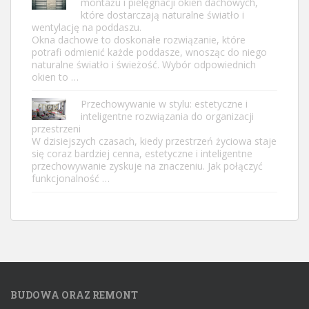
montażu i pielęgnacji okien dachowych,
które dostarczają naturalne światło i
wentylację na poddaszu.
Okna dachowe to doskonałe rozwiązanie, które
potrafi odmienić każde poddasze, wnosząc do niego
naturalne światło i świeżość. Wybór odpowiednich
okien to …
Przechowywanie w stylu: estetyczne i
inteligentne rozwiązania do organizacji
przestrzeni
W dzisiejszych czasach, kiedy przestrzeń życiowa staje
się coraz bardziej cenna, estetyczne i inteligentne
przechowywanie zyskuje na znaczeniu. Jak połączyć
funkcjonalność …
BUDOWA ORAZ REMONT