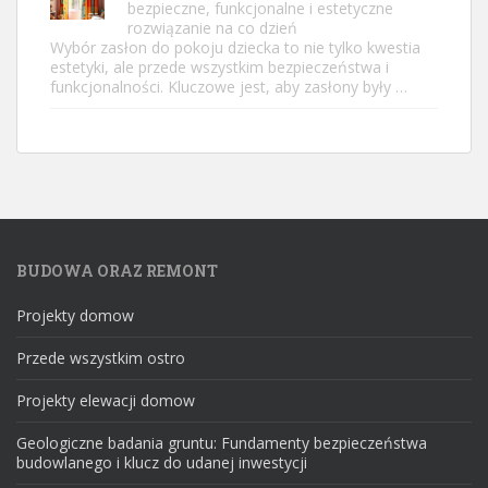
bezpieczne, funkcjonalne i estetyczne
rozwiązanie na co dzień
Wybór zasłon do pokoju dziecka to nie tylko kwestia
estetyki, ale przede wszystkim bezpieczeństwa i
funkcjonalności. Kluczowe jest, aby zasłony były …
BUDOWA ORAZ REMONT
Projekty domow
Przede wszystkim ostro
Projekty elewacji domow
Geologiczne badania gruntu: Fundamenty bezpieczeństwa
budowlanego i klucz do udanej inwestycji