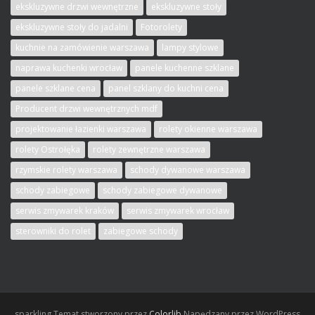
ekskluzywne drzwi wewnętrzne
ekskluzywne stoły
ekskluzywne stoły do jadalni
Fotorolety
kuchnie na zamówienie warszawa
lampy stylowe
naprawa kuchenki wrocław
panele kuchenne szklane
panele szklane cena
panel szklany do kuchni cena
Producent drzwi wewnętrznych mdf
projektowanie łazienki warszawa
rolety okienne warszawa
rolety Ostrołęka
rolety zewnętrzne warszawa
rzymskie rolety warszawa
schody dywanowe warszawa
schody zabiegowe
schody zabiegowe dywanowe
serwis zmywarek kraków
serwis zmywarek wrocław
sterowniki do rolet
zabiegowe schody
sparkling
Temat stworzony przez
Colorlib
Napędzany przez WordPress