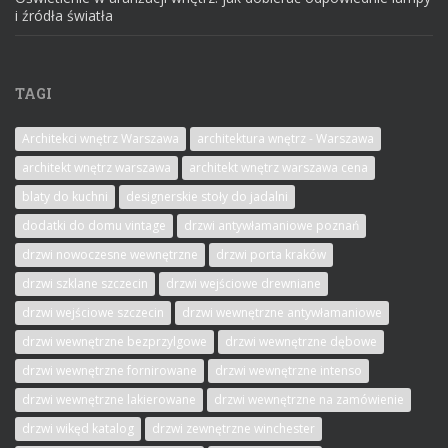
i źródła światła
TAGI
Architekci wnętrz Warszawa
architektura wnętrz - Warszawa
architekt wnętrz warszawa
architekt wnętrz warszawa cena
blaty do kuchni
designerskie stoły do jadalni
dodatki do domu vintage
drzwi antywłamaniowe poznań
drzwi nowoczesne wewnętrzne
drzwi porta kraków
drzwi szklane szczecin
drzwi wejściowe drewniane
drzwi wejściowe szczecin
drzwi wewnętrzne antywłamaniowe
drzwi wewnętrzne bezprzylgowe
drzwi wewnętrzne dębowe
drzwi wewnętrzne fornirowane
drzwi wewnętrzne intenso
drzwi wewnętrzne lakierowane
drzwi wewnętrzne na zamówienie
drzwi wikęd katalog
drzwi zewnętrzne winchester