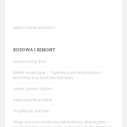
wykończenia pod klucz
BUDOWA I REMONT
Nowoczesny dom
Meble recepcyjne – Tajemnica profesjonalizmu i
komfortu w przestrzeni biurowej
serwis junkers bytom
Kawa pięknie podana
Projektujac kuchnie
Magiczna moc woskowej lakierobejcy elewacyjnej –
jak skutecznie stawić czoła zagrożeniom dla drewna?