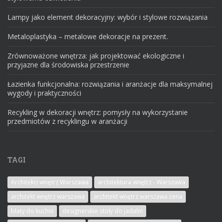
Lampy jako element dekoracyjny: wybór i stylowe rozwiązania
Metaloplastyka – metalowe dekoracje na prezent.
Zrównoważone wnętrza: jak projektować ekologiczne i
przyjazne dla środowiska przestrzenie
Łazienka funkcjonalna: rozwiązania i aranżacje dla maksymalnej
wygody i praktyczności
Recykling w dekoracji wnętrz: pomysły na wykorzystanie
przedmiotów z recyklingu w aranżacji
TAGI
Architekci wnętrz Warszawa
architektura wnętrz - Warszawa
architekt wnętrz warszawa
architekt wnętrz warszawa cena
blaty do kuchni
designerskie stoły do jadalni