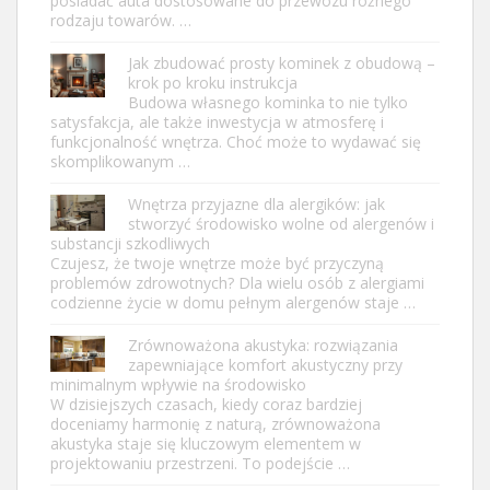
posiadać auta dostosowane do przewozu różnego
rodzaju towarów. …
Jak zbudować prosty kominek z obudową –
krok po kroku instrukcja
Budowa własnego kominka to nie tylko
satysfakcja, ale także inwestycja w atmosferę i
funkcjonalność wnętrza. Choć może to wydawać się
skomplikowanym …
Wnętrza przyjazne dla alergików: jak
stworzyć środowisko wolne od alergenów i
substancji szkodliwych
Czujesz, że twoje wnętrze może być przyczyną
problemów zdrowotnych? Dla wielu osób z alergiami
codzienne życie w domu pełnym alergenów staje …
Zrównoważona akustyka: rozwiązania
zapewniające komfort akustyczny przy
minimalnym wpływie na środowisko
W dzisiejszych czasach, kiedy coraz bardziej
doceniamy harmonię z naturą, zrównoważona
akustyka staje się kluczowym elementem w
projektowaniu przestrzeni. To podejście …