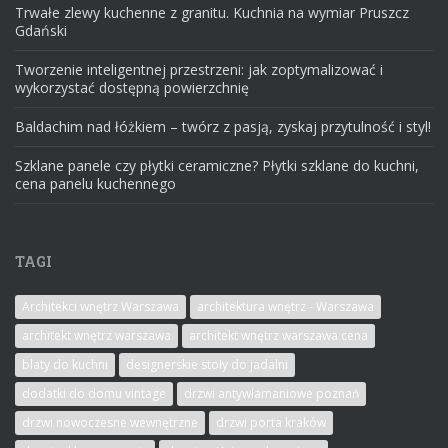
Trwałe zlewy kuchenne z granitu. Kuchnia na wymiar Pruszcz
Gdański
Tworzenie inteligentnej przestrzeni: jak zoptymalizować i
wykorzystać dostępną powierzchnię
Baldachim nad łóżkiem – twórz z pasją, zyskaj przytulność i styl!
Szklane panele czy płytki ceramiczne? Płytki szklane do kuchni,
cena panelu kuchennego
TAGI
Architekci wnętrz Warszawa
architektura wnętrz - Warszawa
architekt wnętrz warszawa
architekt wnętrz warszawa cena
blaty do kuchni
designerskie stoły do jadalni
dodatki do domu vintage
drzwi antywłamaniowe poznań
drzwi nowoczesne wewnętrzne
drzwi porta kraków