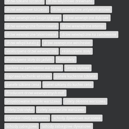
drzwi szklane szczecin
drzwi wejściowe drewniane
drzwi wejściowe szczecin
drzwi wewnętrzne antywłamaniowe
drzwi wewnętrzne bezprzylgowe
drzwi wewnętrzne dębowe
drzwi wewnętrzne fornirowane
drzwi wewnętrzne intenso
drzwi wewnętrzne lakierowane
drzwi wewnętrzne na zamówienie
drzwi wikęd katalog
drzwi zewnętrzne winchester
ekskluzywne drzwi wewnętrzne
ekskluzywne stoły
ekskluzywne stoły do jadalni
Fotorolety
kuchnie na zamówienie warszawa
lampy stylowe
naprawa kuchenki wrocław
panele kuchenne szklane
panele szklane cena
panel szklany do kuchni cena
Producent drzwi wewnętrznych mdf
projektowanie łazienki warszawa
rolety okienne warszawa
rolety Ostrołęka
rolety zewnętrzne warszawa
rzymskie rolety warszawa
schody dywanowe warszawa
schody zabiegowe
schody zabiegowe dywanowe