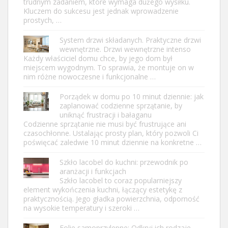
trudnym zadaniem, które wymaga dużego wysiłku.
Kluczem do sukcesu jest jednak wprowadzenie
prostych, …
System drzwi składanych. Praktyczne drzwi
wewnętrzne. Drzwi wewnętrzne intenso
Każdy właściciel domu chce, by jego dom był
miejscem wygodnym. To sprawia, że montuje on w
nim różne nowoczesne i funkcjonalne …
Porządek w domu po 10 minut dziennie: jak
zaplanować codzienne sprzątanie, by
uniknąć frustracji i bałaganu
Codzienne sprzątanie nie musi być frustrujące ani
czasochłonne. Ustalając prosty plan, który pozwoli Ci
poświęcać zaledwie 10 minut dziennie na konkretne …
Szkło lacobel do kuchni: przewodnik po
aranżacji i funkcjach
Szkło lacobel to coraz popularniejszy
element wykończenia kuchni, łączący estetykę z
praktycznością. Jego gładka powierzchnia, odporność
na wysokie temperatury i szeroki …
Folie samoprzylepne: Odkryj ich rodzaje,