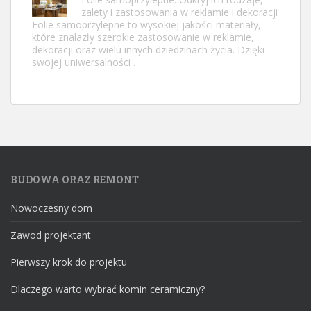
zalety i zastosowania w reklamie i dekoracji
Folie samoprzylepne to wysokiej jakości materiały,
które znalazły szerokie zastosowanie w reklamie,
dekoracji oraz wielu innych dziedzinach życia. Dzięki
swojej uniwersalności …
BUDOWA ORAZ REMONT
Nowoczesny dom
Zawod projektant
Pierwszy krok do projektu
Dlaczego warto wybrać komin ceramiczny?