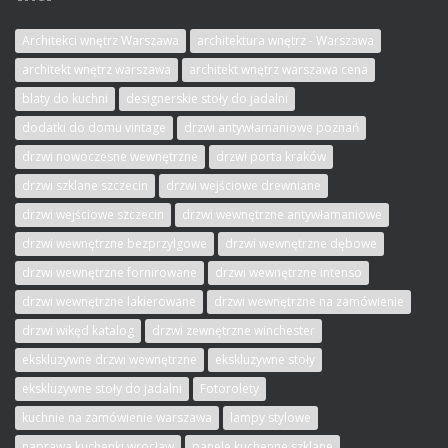
Architekci wnętrz Warszawa
architektura wnętrz - Warszawa
architekt wnętrz warszawa
architekt wnętrz warszawa cena
blaty do kuchni
designerskie stoły do jadalni
dodatki do domu vintage
drzwi antywłamaniowe poznań
drzwi nowoczesne wewnętrzne
drzwi porta kraków
drzwi szklane szczecin
drzwi wejściowe drewniane
drzwi wejściowe szczecin
drzwi wewnętrzne antywłamaniowe
drzwi wewnętrzne bezprzylgowe
drzwi wewnętrzne dębowe
drzwi wewnętrzne fornirowane
drzwi wewnętrzne intenso
drzwi wewnętrzne lakierowane
drzwi wewnętrzne na zamówienie
drzwi wikęd katalog
drzwi zewnętrzne winchester
ekskluzywne drzwi wewnętrzne
ekskluzywne stoły
ekskluzywne stoły do jadalni
Fotorolety
kuchnie na zamówienie warszawa
lampy stylowe
naprawa kuchenki wrocław
panele kuchenne szklane