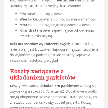
Bez odpowiednich narzędzi,
montaż parkietu
będzie
trudniejszy. Oto lista niezbędnych akcesoriów:
Piła
: idealna do cięcia desek.
Wiertarka
: używana do mocowania elementów.
Młotek
: do precyzyjnego dopasowania desek.
Kliny dystansowe
: zapewniające odpowiednią
szczelinę dylatacyjną.
Rola
materiałów wykończeniowych
, takich jak klej,
lakier i olej, jest kluczowa. Najpopularniejszym środkiem
do wykończenia parkietu jest lakier, który zapewnia
szczelność i estetyczny wygląd.
Koszty związane z
układaniem parkietów
Koszty związane z
układaniem parkietów
wahają się
zwykle w granicach 35-75 zł za m2. Dodatkowe wydatki
mogą obejmować koszty demontażu starej podłogi, co
znacząco podnosi całkowity budżet projektu. Koszty
montażu mogą się różnić także w zależności od