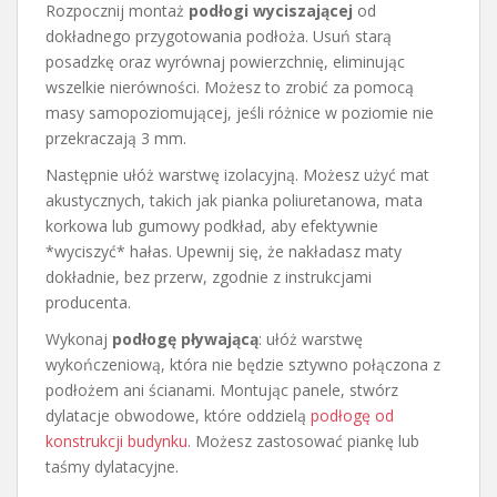
Rozpocznij montaż
podłogi wyciszającej
od
dokładnego przygotowania podłoża. Usuń starą
posadzkę oraz wyrównaj powierzchnię, eliminując
wszelkie nierówności. Możesz to zrobić za pomocą
masy samopoziomującej, jeśli różnice w poziomie nie
przekraczają 3 mm.
Następnie ułóż warstwę izolacyjną. Możesz użyć mat
akustycznych, takich jak pianka poliuretanowa, mata
korkowa lub gumowy podkład, aby efektywnie
*wyciszyć* hałas. Upewnij się, że nakładasz maty
dokładnie, bez przerw, zgodnie z instrukcjami
producenta.
Wykonaj
podłogę pływającą
: ułóż warstwę
wykończeniową, która nie będzie sztywno połączona z
podłożem ani ścianami. Montując panele, stwórz
dylatacje obwodowe, które oddzielą
podłogę od
konstrukcji budynku
. Możesz zastosować piankę lub
taśmy dylatacyjne.