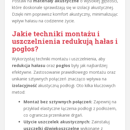
Postaw na
materiały akustyczne
o wysokiej gęstości,
które doskonale sprawdzają się w izolacji akustycznej.
Dzięki nim poprawisz komfort akustyczny, minimalizując
wpływ hałasu na codzienne życie.
Jakie techniki montażu i
uszczelnienia redukują hałas i
pogłos?
Wykorzystaj techniki montażu i uszczelnienia, aby
redukcja hałasu
oraz
pogłos
były jak najbardziej
efektywne. Zastosowanie prawidłowego montażu oraz
unikanie sztywnych połączeń znacząco wpływa na
izolacyjność
akustyczną podłogi. Oto kilka kluczowych
metod:
Montaż bez sztywnych połączeń:
Zapewnij na
przykład elastyczne łączenia podłogi z podłożem,
co ogranicza przenikanie drgań.
Użycie uszczelek akustycznych:
Zainstaluj
uszczelki dźwiękoszczelne
wykonane z