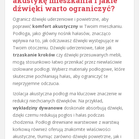
akustykę mieszkania i jakie
dźwięki warto ograniczyć?
Ogranicz dźwięki uderzeniowe i powietrzne, aby
poprawić
komfort akustyczny
w Twoim mieszkaniu.
Podłoga, jako główny nośnik hałasów, znacząco
wpływa na to, jak odczuwasz dźwięki występujące w
Twoim otoczeniu. Dźwięki uderzeniowe, takie jak
trzaskanie kroków
czy dźwięki przesuwanych mebli,
mogą stosunkowo łatwo przenikać przez niewłaściwie
izolowane podłogi. Wybierz materiały podłogowe, które
skutecznie pochłaniają hałas, aby ograniczyć te
nieprzyjemne odczucia.
Izolacja akustyczna podłogi ma kluczowe znaczenie w
redukcji niechcianych dźwięków. Na przykład,
wykładziny dywanowe
doskonale absorbują dźwięki,
dzięki czemu redukują pogłos i hałas podczas
chodzenia. Podłogi drewniane warstwowe z warstwą
korkową również oferują znakomite właściwości
akustyczne, tłumiąc zarówno dźwięki powietrzne, jak i