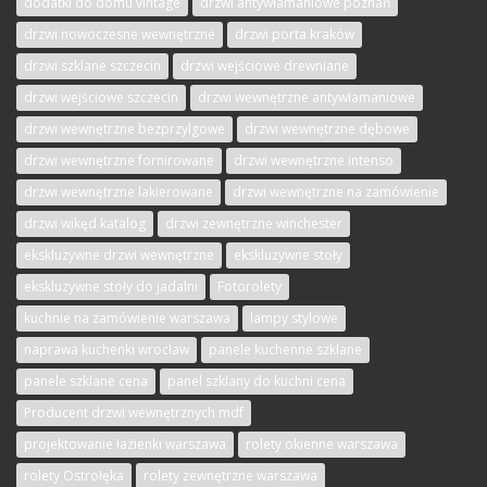
dodatki do domu vintage
drzwi antywłamaniowe poznań
drzwi nowoczesne wewnętrzne
drzwi porta kraków
drzwi szklane szczecin
drzwi wejściowe drewniane
drzwi wejściowe szczecin
drzwi wewnętrzne antywłamaniowe
drzwi wewnętrzne bezprzylgowe
drzwi wewnętrzne dębowe
drzwi wewnętrzne fornirowane
drzwi wewnętrzne intenso
drzwi wewnętrzne lakierowane
drzwi wewnętrzne na zamówienie
drzwi wikęd katalog
drzwi zewnętrzne winchester
ekskluzywne drzwi wewnętrzne
ekskluzywne stoły
ekskluzywne stoły do jadalni
Fotorolety
kuchnie na zamówienie warszawa
lampy stylowe
naprawa kuchenki wrocław
panele kuchenne szklane
panele szklane cena
panel szklany do kuchni cena
Producent drzwi wewnętrznych mdf
projektowanie łazienki warszawa
rolety okienne warszawa
rolety Ostrołęka
rolety zewnętrzne warszawa