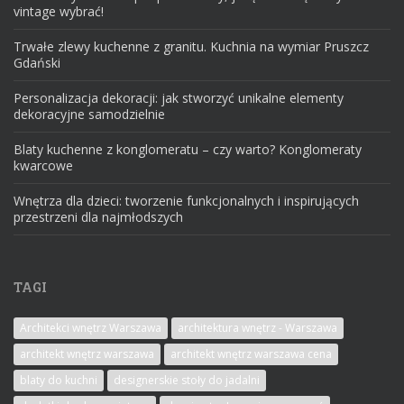
vintage wybrać!
Trwałe zlewy kuchenne z granitu. Kuchnia na wymiar Pruszcz
Gdański
Personalizacja dekoracji: jak stworzyć unikalne elementy
dekoracyjne samodzielnie
Blaty kuchenne z konglomeratu – czy warto? Konglomeraty
kwarcowe
Wnętrza dla dzieci: tworzenie funkcjonalnych i inspirujących
przestrzeni dla najmłodszych
TAGI
Architekci wnętrz Warszawa
architektura wnętrz - Warszawa
architekt wnętrz warszawa
architekt wnętrz warszawa cena
blaty do kuchni
designerskie stoły do jadalni