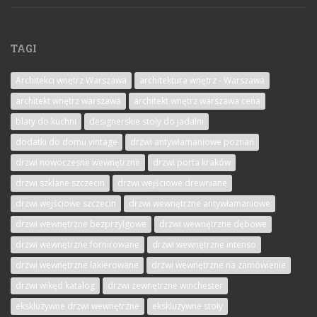
TAGI
Architekci wnętrz Warszawa
architektura wnętrz - Warszawa
architekt wnętrz warszawa
architekt wnętrz warszawa cena
blaty do kuchni
designerskie stoły do jadalni
dodatki do domu vintage
drzwi antywłamaniowe poznań
drzwi nowoczesne wewnętrzne
drzwi porta kraków
drzwi szklane szczecin
drzwi wejściowe drewniane
drzwi wejściowe szczecin
drzwi wewnętrzne antywłamaniowe
drzwi wewnętrzne bezprzylgowe
drzwi wewnętrzne dębowe
drzwi wewnętrzne fornirowane
drzwi wewnętrzne intenso
drzwi wewnętrzne lakierowane
drzwi wewnętrzne na zamówienie
drzwi wikęd katalog
drzwi zewnętrzne winchester
ekskluzywne drzwi wewnętrzne
ekskluzywne stoły