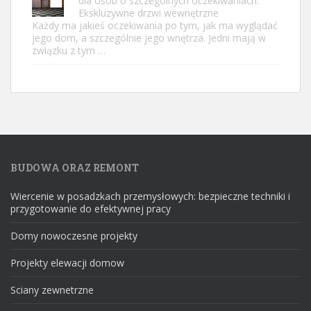
dla osób o szczególnych oczekiwaniach.
Ekskluzywne drzwi wewnętrzne
Każdy ma jakieś oczekiwania po tym, jak ma wyglądać
jego dom, a szczególnie jego wnętrza. Jedni mają w
związku z tym …
BUDOWA ORAZ REMONT
Wiercenie w posadzkach przemysłowych: bezpieczne techniki i
przygotowanie do efektywnej pracy
Domy nowoczesne projekty
Projekty elewacji domow
Sciany zewnetrzne