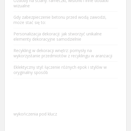
Ozdoby na ściany: rameczki, wisiorki i inne dodatki
wizualne
Gdy
zabezpieczenie betonu przed wodą
zawodzi,
może stać się to:
Personalizacja dekoracji: jak stworzyć unikalne
elementy dekoracyjne samodzielnie
Recykling w dekoracji wnętrz: pomysły na
wykorzystanie przedmiotów z recyklingu w aranżacji
Eklektyczny styl: łączenie różnych epok i stylów w
oryginalny sposób
wykończenia pod klucz