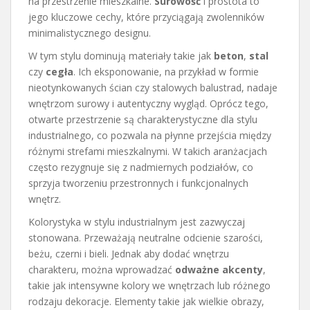
na przestrzenie mieszkalne.
Surowość
i prostota to
jego kluczowe cechy, które przyciągają zwolenników
minimalistycznego designu.
W tym stylu dominują materiały takie jak
beton
,
stal
czy
cegła
. Ich eksponowanie, na przykład w formie
nieotynkowanych ścian czy stalowych balustrad, nadaje
wnętrzom surowy i autentyczny wygląd. Oprócz tego,
otwarte przestrzenie są charakterystyczne dla stylu
industrialnego, co pozwala na płynne przejścia między
różnymi strefami mieszkalnymi. W takich aranżacjach
często rezygnuje się z nadmiernych podziałów, co
sprzyja tworzeniu przestronnych i funkcjonalnych
wnętrz.
Kolorystyka w stylu industrialnym jest zazwyczaj
stonowana. Przeważają neutralne odcienie szarości,
beżu, czerni i bieli. Jednak aby dodać wnętrzu
charakteru, można wprowadzać
odważne akcenty
,
takie jak intensywne kolory we wnętrzach lub różnego
rodzaju dekoracje. Elementy takie jak wielkie obrazy,