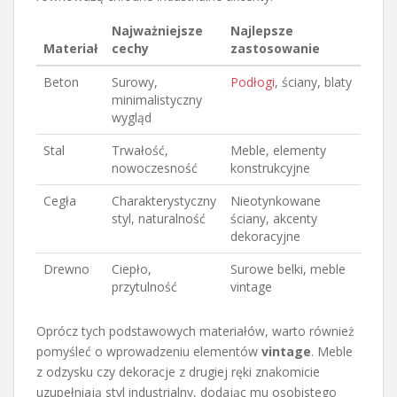
Najważniejsze
Najlepsze
Materiał
cechy
zastosowanie
Beton
Surowy,
Podłogi
, ściany, blaty
minimalistyczny
wygląd
Stal
Trwałość,
Meble, elementy
nowoczesność
konstrukcyjne
Cegła
Charakterystyczny
Nieotynkowane
styl, naturalność
ściany, akcenty
dekoracyjne
Drewno
Ciepło,
Surowe belki, meble
przytulność
vintage
Oprócz tych podstawowych materiałów, warto również
pomyśleć o wprowadzeniu elementów
vintage
. Meble
z odzysku czy dekoracje z drugiej ręki znakomicie
uzupełniają styl industrialny, dodając mu osobistego