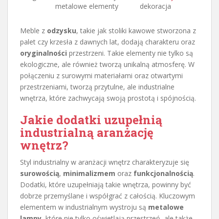
metalowe elementy
dekoracja
Meble z
odzysku
, takie jak stoliki kawowe stworzona z
palet czy krzesła z dawnych lat, dodają charakteru oraz
oryginalności
przestrzeni. Takie elementy nie tylko są
ekologiczne, ale również tworzą unikalną atmosferę. W
połączeniu z surowymi materiałami oraz otwartymi
przestrzeniami, tworzą przytulne, ale industrialne
wnętrza, które zachwycają swoją prostotą i spójnością.
Jakie dodatki uzupełnią
industrialną aranżację
wnętrz?
Styl industrialny w aranżacji wnętrz charakteryzuje się
surowością
,
minimalizmem
oraz
funkcjonalnością
.
Dodatki, które uzupełniają takie wnętrza, powinny być
dobrze przemyślane i współgrać z całością. Kluczowym
elementem w industrialnym wystroju są
metalowe
lampy
, które nie tylko oświetlają przestrzeń, ale także