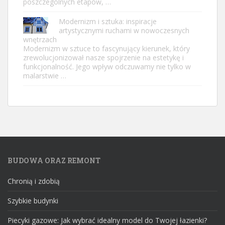
poszczególnych etapów, …
Modernizm i sztuka: inspiracje
artystycznymi ruchami w nowoczesnych
wnętrzach
Modernizm w sztuce to fascynujący kierunek, który
zrewolucjonizował nasze spojrzenie na estetykę i
funkcjonalność. Jego wpływ odczuwamy nie tylko w
malarstwie …
BUDOWA ORAZ REMONT
Chronią i zdobią
Szybkie budynki
Piecyki gazowe: Jak wybrać idealny model do Twojej łazienki?