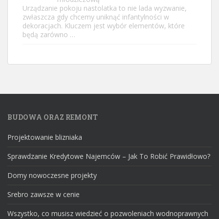
Urządzanie pokoju nastolatka to nie lada wyzwanie,
zwłaszcza gdy chcemy uniknąć infantylności w
dekoracjach. Kluczem jest wybór elementów, które
będą zarówno …
BUDOWA ORAZ REMONT
Projektowanie blizniaka
Sprawdzanie Kredytowe Najemców – Jak To Robić Prawidłowo?
Domy nowoczesne projekty
Srebro zawsze w cenie
Wszystko, co musisz wiedzieć o pozwoleniach wodnoprawnych