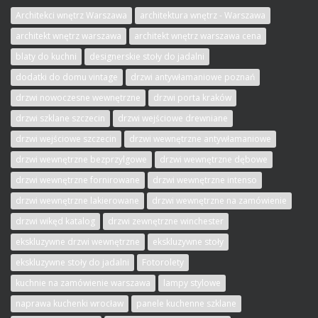
Architekci wnętrz Warszawa
architektura wnętrz - Warszawa
architekt wnętrz warszawa
architekt wnętrz warszawa cena
blaty do kuchni
designerskie stoły do jadalni
dodatki do domu vintage
drzwi antywłamaniowe poznań
drzwi nowoczesne wewnętrzne
drzwi porta kraków
drzwi szklane szczecin
drzwi wejściowe drewniane
drzwi wejściowe szczecin
drzwi wewnętrzne antywłamaniowe
drzwi wewnętrzne bezprzylgowe
drzwi wewnętrzne dębowe
drzwi wewnętrzne fornirowane
drzwi wewnętrzne intenso
drzwi wewnętrzne lakierowane
drzwi wewnętrzne na zamówienie
drzwi wikęd katalog
drzwi zewnętrzne winchester
ekskluzywne drzwi wewnętrzne
ekskluzywne stoły
ekskluzywne stoły do jadalni
Fotorolety
kuchnie na zamówienie warszawa
lampy stylowe
naprawa kuchenki wrocław
panele kuchenne szklane