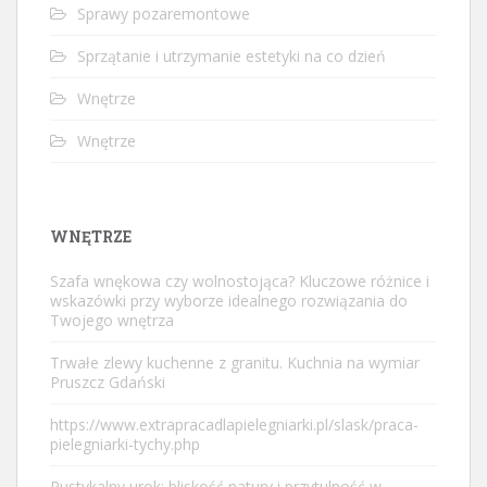
Sprawy pozaremontowe
Sprzątanie i utrzymanie estetyki na co dzień
Wnętrze
Wnętrze
WNĘTRZE
Szafa wnękowa czy wolnostojąca? Kluczowe różnice i
wskazówki przy wyborze idealnego rozwiązania do
Twojego wnętrza
Trwałe zlewy kuchenne z granitu. Kuchnia na wymiar
Pruszcz Gdański
https://www.extrapracadlapielegniarki.pl/slask/praca-
pielegniarki-tychy.php
Rustykalny urok: bliskość natury i przytulność w