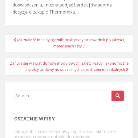
doświadczenia, można podjąć bardziej świadomą
decyzję o zakupie Thermomixa.
Nawigacja
Jak znaleźć idealny ręcznik: praktyczny przewodnik po jakości,
wpisu
materiałach i stylu
Zanurz się w świat domów modułowych: zalety, wady i ekonomiczne
aspekty budowy nowoczesnych przestrzeni mieszkalnych
Search
for:
OSTATNIE WPISY
Jak wyrobić codzienny nawyk sprzątania: skuteczne
strategie i typowe pułapki do omijania