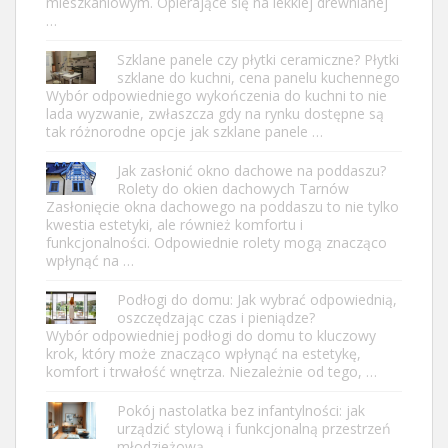
mieszkaniowym. Opierające się na lekkiej drewnianej
…
Szklane panele czy płytki ceramiczne? Płytki
szklane do kuchni, cena panelu kuchennego
Wybór odpowiedniego wykończenia do kuchni to nie
lada wyzwanie, zwłaszcza gdy na rynku dostępne są
tak różnorodne opcje jak szklane panele …
Jak zasłonić okno dachowe na poddaszu?
Rolety do okien dachowych Tarnów
Zasłonięcie okna dachowego na poddaszu to nie tylko
kwestia estetyki, ale również komfortu i
funkcjonalności. Odpowiednie rolety mogą znacząco
wpłynąć na …
Podłogi do domu: Jak wybrać odpowiednią,
oszczędzając czas i pieniądze?
Wybór odpowiedniej podłogi do domu to kluczowy
krok, który może znacząco wpłynąć na estetykę,
komfort i trwałość wnętrza. Niezależnie od tego, …
Pokój nastolatka bez infantylności: jak
urządzić stylową i funkcjonalną przestrzeń
młodzieżową