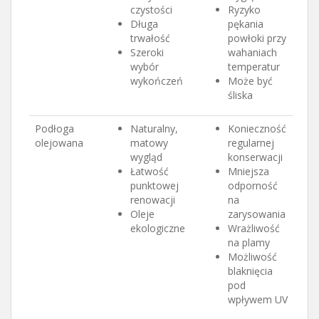
czystości
Ryzyko
Długa
pękania
trwałość
powłoki przy
Szeroki
wahaniach
wybór
temperatur
wykończeń
Może być
śliska
Podłoga
Naturalny,
Konieczność
olejowana
matowy
regularnej
wygląd
konserwacji
Łatwość
Mniejsza
punktowej
odporność
renowacji
na
Oleje
zarysowania
ekologiczne
Wrażliwość
na plamy
Możliwość
blaknięcia
pod
wpływem UV