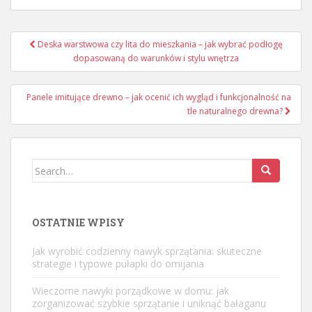
Nawigacja
Deska warstwowa czy lita do mieszkania – jak wybrać podłogę
wpisu
dopasowaną do warunków i stylu wnętrza
Panele imitujące drewno – jak ocenić ich wygląd i funkcjonalność na
tle naturalnego drewna?
Search
for:
OSTATNIE WPISY
Jak wyrobić codzienny nawyk sprzątania: skuteczne
strategie i typowe pułapki do omijania
Wieczorne nawyki porządkowe w domu: jak
zorganizować szybkie sprzątanie i uniknąć bałaganu