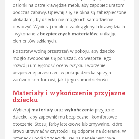
osłonki na ostre krawędzie mebli, aby zapobiec urazom
podczas zabawy. Upewnij się, że okna są zabezpieczone
blokadami, by dziecko nie mogło ich samodzielnie
otworzyć. Wybieraj meble o zaokrąglonych krawędziach
i wykonane z
bezpiecznych materiałów
, unikając
elementów szklanych.
Pozostaw wolną przestrzeń w pokoju, aby dziecko
mogło swobodnie się poruszać, co wesprze jego
rozwój i umiejętność oceny ryzyka. Tworzenie
bezpiecznej przestrzeni w pokoju dziecka sprzyja
zarówno komfortowi, jak i jego samodzielności.
Materiały i wykończenia przyjazne
dziecku
Wybieraj
materiały
oraz
wykończenia
przyjazne
dziecku, aby zapewnić mu bezpieczne i komfortowe
otoczenie. Stosuj farby lateksowe lub zmywalne, które
łatwo utrzymać w czystości i są odporne na ścieranie. W
przypadku podłóg zdecyduj się na panele winylowe,