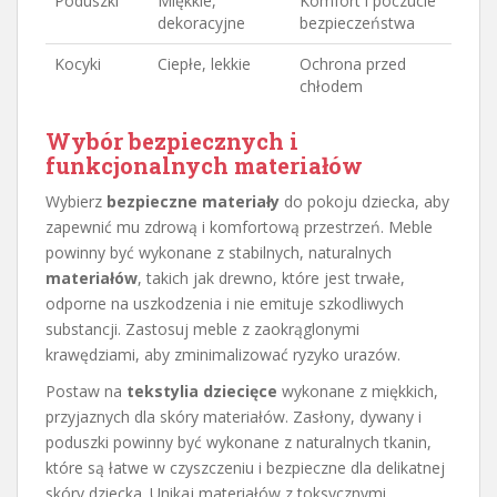
Poduszki
Miękkie,
Komfort i poczucie
dekoracyjne
bezpieczeństwa
Kocyki
Ciepłe, lekkie
Ochrona przed
chłodem
Wybór bezpiecznych i
funkcjonalnych materiałów
Wybierz
bezpieczne materiały
do pokoju dziecka, aby
zapewnić mu zdrową i komfortową przestrzeń. Meble
powinny być wykonane z stabilnych, naturalnych
materiałów
, takich jak drewno, które jest trwałe,
odporne na uszkodzenia i nie emituje szkodliwych
substancji. Zastosuj meble z zaokrąglonymi
krawędziami, aby zminimalizować ryzyko urazów.
Postaw na
tekstylia dziecięce
wykonane z miękkich,
przyjaznych dla skóry materiałów. Zasłony, dywany i
poduszki powinny być wykonane z naturalnych tkanin,
które są łatwe w czyszczeniu i bezpieczne dla delikatnej
skóry dziecka. Unikaj materiałów z toksycznymi