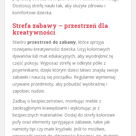
Dostosuj strefę nauki tak, aby służyła zdrowiu i
komfortowi dziecka.
Strefa zabawy – przestrzeń dla
kreatywności
Stwórz
przestrzeń do zabawy
, która sprzyja
rozwijaniu kreatywności dziecka. Użyj kolorowych
dywanów lub mat edukacyjnych, aby wyodrębnić tę
część pokoju. Wyposaż strefę w odkryte półki z
pojemnikami, dzięki którym dzieci łatwo znajdą swoje
zabawki i nauczą się porządku. Regularnie wymieniaj
używane przedmioty, aby pobudzić wyobraźnię i
zapobiec nudzie.
Zadbaj o bezpieczeństwo, montując meble z
zaokrąglonymi krawędziami i wykonując je z
bezpiecznych materiałów. Dodaj do strefy kolorowe
pufy oraz elementy sprzyjające zabawie, takie jak
namioty tipi czy małe kryjówki. Jeśli to możliwe,
wprowadź sprzęt do aktywności fizycznej, np. drabinki