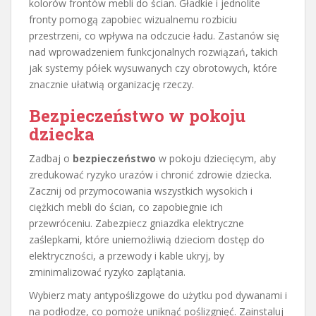
kolorów frontów mebli do ścian. Gładkie i jednolite
fronty pomogą zapobiec wizualnemu rozbiciu
przestrzeni, co wpływa na odczucie ładu. Zastanów się
nad wprowadzeniem funkcjonalnych rozwiązań, takich
jak systemy półek wysuwanych czy obrotowych, które
znacznie ułatwią organizację rzeczy.
Bezpieczeństwo w pokoju
dziecka
Zadbaj o
bezpieczeństwo
w pokoju dziecięcym, aby
zredukować ryzyko urazów i chronić zdrowie dziecka.
Zacznij od przymocowania wszystkich wysokich i
ciężkich mebli do ścian, co zapobiegnie ich
przewróceniu. Zabezpiecz gniazdka elektryczne
zaślepkami, które uniemożliwią dzieciom dostęp do
elektryczności, a przewody i kable ukryj, by
zminimalizować ryzyko zaplątania.
Wybierz maty antypoślizgowe do użytku pod dywanami i
na podłodze, co pomoże uniknąć poślizgnięć. Zainstaluj