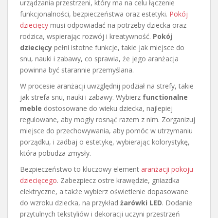
urządzania przestrzeni, który ma na celu łączenie
funkcjonalności, bezpieczeństwa oraz estetyki.
Pokój
dziecięcy
musi odpowiadać na potrzeby dziecka oraz
rodzica, wspierając rozwój i kreatywność.
Pokój
dziecięcy
pełni istotne funkcje, takie jak miejsce do
snu, nauki i zabawy, co sprawia, że jego aranżacja
powinna być starannie przemyślana.
W procesie aranżacji uwzględnij podział na strefy, takie
jak strefa snu, nauki i zabawy. Wybierz
functionalne
meble
dostosowane do wieku dziecka, najlepiej
regulowane, aby mogły rosnąć razem z nim. Zorganizuj
miejsce do przechowywania, aby pomóc w utrzymaniu
porządku, i zadbaj o estetykę, wybierając kolorystykę,
która pobudza zmysły.
Bezpieczeństwo to kluczowy element
aranżacji pokoju
dziecięcego
. Zabezpiecz ostre krawędzie, gniazdka
elektryczne, a także wybierz oświetlenie dopasowane
do wzroku dziecka, na przykład
żarówki LED
. Dodanie
przytulnych tekstyliów i dekoracji uczyni przestrzeń