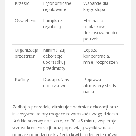
Krzesło
Ergonomiczne,
Wsparcie dla
regulowane
kręgosłupa
Oświetlenie
Lampka z
Eliminacja
regulacją
odblasków,
dostosowane do
potrzeb
Organizacja
Minimalizuj
Lepsza
przestrzeni
dekoracje,
koncentracja,
uporządkuj
mniej rozproszeń
przedmioty
Rośliny
Dodaj rośliny
Poprawa
doniczkowe
atmosfery strefy
nauki
Zadbaj o porządek, eliminując nadmiar dekoracji oraz
intensywne kolory mogące rozpraszać uwagę dziecka.
Krótkie przerwy na stanie, co 30–45 minut, wspierają
wzrost koncentracji oraz poprawiają wyniki w nauce
poprzez pobudzenie krążenia krwi i dotlenienie mózgu.