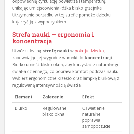
odpowiednią cyrkulację powietrza i temperaturę,
unikając umiejscowienia łóżka blisko grzejnika.
Utrzymanie porządku w tej strefie pomoże dziecku
kojarzyć ją z wypoczynkiem.
Strefa nauki – ergonomia i
koncentracja
Utwórz idealną
strefę nauki
w
pokoju dziecka
,
zapewniając jej wygodne warunki do
koncentracji
.
Biurko umieść blisko okna, aby korzystać z naturalnego
światła dziennego, co poprawi komfort podczas nauki.
Wybierz ergonomiczne krzesło oraz lampkę biurkową z
regulowaną intensywnością światła.
Element
Zalecenie
Efekt
Biurko
Regulowane,
Oświetlenie
blisko okna
naturalne
poprawia
samopoczucie