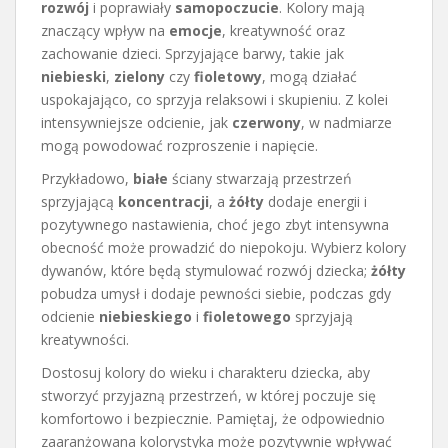
rozwój
i poprawiały
samopoczucie
. Kolory mają
znaczący wpływ na
emocje
, kreatywność oraz
zachowanie dzieci. Sprzyjające barwy, takie jak
niebieski
,
zielony
czy
fioletowy
, mogą działać
uspokajająco, co sprzyja relaksowi i skupieniu. Z kolei
intensywniejsze odcienie, jak
czerwony
, w nadmiarze
mogą powodować rozproszenie i napięcie.
Przykładowo,
białe
ściany stwarzają przestrzeń
sprzyjającą
koncentracji
, a
żółty
dodaje energii i
pozytywnego nastawienia, choć jego zbyt intensywna
obecność może prowadzić do niepokoju. Wybierz kolory
dywanów, które będą stymulować rozwój dziecka;
żółty
pobudza umysł i dodaje pewności siebie, podczas gdy
odcienie
niebieskiego
i
fioletowego
sprzyjają
kreatywności.
Dostosuj kolory do wieku i charakteru dziecka, aby
stworzyć przyjazną przestrzeń, w której poczuje się
komfortowo i bezpiecznie. Pamiętaj, że odpowiednio
zaaranżowana kolorystyka może pozytywnie wpływać