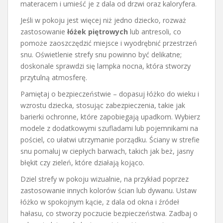
materacem i umieść je z dala od drzwi oraz kaloryfera.
Jeśli w pokoju jest więcej niż jedno dziecko, rozważ
zastosowanie
łóżek piętrowych
lub antresoli, co
pomoże zaoszczędzić miejsce i wyodrębnić przestrzeń
snu. Oświetlenie strefy snu powinno być delikatne;
doskonale sprawdzi się lampka nocna, która stworzy
przytulną atmosferę.
Pamiętaj o bezpieczeństwie – dopasuj łóżko do wieku i
wzrostu dziecka, stosując zabezpieczenia, takie jak
barierki ochronne, które zapobiegają upadkom. Wybierz
modele z dodatkowymi szufladami lub pojemnikami na
pościel, co ułatwi utrzymanie porządku. Ściany w strefie
snu pomaluj w ciepłych barwach, takich jak beż, jasny
błękit czy zieleń, które działają kojąco.
Dziel strefy w pokoju wizualnie, na przykład poprzez
zastosowanie innych kolorów ścian lub dywanu. Ustaw
łóżko w spokojnym kącie, z dala od okna i źródeł
hałasu, co stworzy poczucie bezpieczeństwa. Zadbaj o