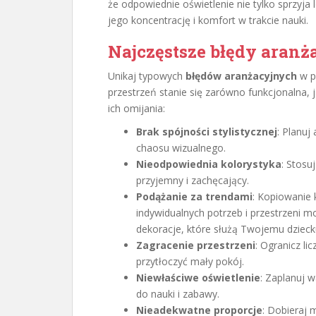
że odpowiednie oświetlenie nie tylko sprzy
jego koncentrację i komfort w trakcie nauki.
Najczęstsze błędy aranża
Unikaj typowych
błędów aranżacyjnych
w p
przestrzeń stanie się zarówno funkcjonalna, 
ich omijania:
Brak spójności stylistycznej
: Planuj
chaosu wizualnego.
Nieodpowiednia kolorystyka
: Stosu
przyjemny i zachęcający.
Podążanie za trendami
: Kopiowanie
indywidualnych potrzeb i przestrzeni 
dekoracje, które służą Twojemu dzieck
Zagracenie przestrzeni
: Ogranicz li
przytłoczyć mały pokój.
Niewłaściwe oświetlenie
: Zaplanuj 
do nauki i zabawy.
Nieadekwatne proporcje
: Dobieraj 