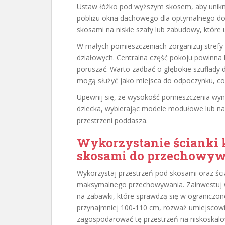
Ustaw łóżko pod wyższym skosem, aby unikn
pobliżu okna dachowego dla optymalnego doś
skosami na niskie szafy lub zabudowy, które 
W małych pomieszczeniach zorganizuj strefy
działowych. Centralna część pokoju powinna
poruszać. Warto zadbać o głębokie szuflady
mogą służyć jako miejsca do odpoczynku, co
Upewnij się, że wysokość pomieszczenia wyn
dziecka, wybierając modele modułowe lub na
przestrzeni poddasza.
Wykorzystanie ścianki k
skosami do przechowy
Wykorzystaj przestrzeń pod skosami oraz śc
maksymalnego przechowywania. Zainwestuj w n
na zabawki, które sprawdzą się w ograniczone
przynajmniej 100-110 cm, rozważ umiejscowie
zagospodarować tę przestrzeń na niskoskal