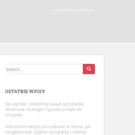
WSPÓŁPRACA I KONTAKT
Search
for:
OSTATNIE WPISY
Jak wyrobić codzienny nawyk sprzątania:
skuteczne strategie i typowe pułapki do
omijania
Wieczorne nawyki porządkowe w domu: jak
zorganizować szybkie sprzątanie i uniknąć