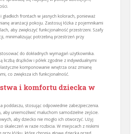
ści.
 gładkich frontach w jasnych kolorach, ponieważ
mianę aranżacji pokoju. Zastosuj łóżka z pojemnikami
olach, aby zwiększyć funkcjonalność przestrzeni. Szafy
, minimalizując potrzebną przestrzeń przy
ostosować do dokładnych wymagań użytkownika.
ą liczbą drążków i półek zgodnie z indywidualnymi
elastyczne komponowanie wnętrza oraz zmianę
mi, co zwiększa ich funkcjonalność.
stwa i komfortu dziecka w
a poddaszu, stosując odpowiednie zabezpieczenia.
, aby uniemożliwić maluchom samodzielne zejście.
ych, aby dziecko nie mogło ich otworzyć. Użyj
ko skaleczeń w razie rozbicia. W miejscach z niskimi
 przy łóżku, które chronią głowę dziecka przed