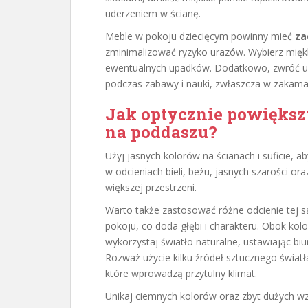
uderzeniem w ścianę.
Meble w pokoju dziecięcym powinny mieć
za
zminimalizować ryzyko urazów. Wybierz mięk
ewentualnych upadków. Dodatkowo, zwróć uw
podczas zabawy i nauki, zwłaszcza w zakama
Jak optycznie powiększy
na poddaszu?
Użyj jasnych kolorów na ścianach i suficie, 
w odcieniach bieli, beżu, jasnych szarości or
większej przestrzeni.
Warto także zastosować różne odcienie tej sa
pokoju, co doda głębi i charakteru. Obok kol
wykorzystaj światło naturalne, ustawiając bi
Rozważ użycie kilku źródeł sztucznego światła,
które wprowadzą przytulny klimat.
Unikaj ciemnych kolorów oraz zbyt dużych wz