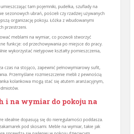
 umieszczając tam pojemniki, pudełka, szuflady na
e sezonowych ubrań, pościeli czy rzadziej używanych
epszą organizację pokoju. Łóżka z wbudowanymi
h przestrzeni.
ować meblami na wymiar, co pozwoli stworzyć
żne funkcje: od przechowywania po miejsce do pracy.
ie wykorzystać nietypowe kształty pomieszczenia,
dza czas na stojąco, zapewnić pełnowymiarowy sufit,
nia. Przemyślane rozmieszczenie mebli z pewnością
ścianka kolankowa mogą stać się atutem aranżacyjnym,
zedmiotów.
 i na wymiar do pokoju na
óre idealnie dopasują się do nieregularności poddasza.
zakamarek pod skosami. Meble na wymiar, takie jak
tóre sprawdzą się najlepiej w pokoju dziecięcym,