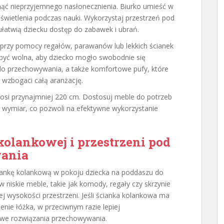
ąć nieprzyjemnego nasłonecznienia. Biurko umieść w
wietlenia podczas nauki. Wykorzystaj przestrzeń pod
ułatwią dziecku dostęp do zabawek i ubrań.
 przy pomocy regałów, parawanów lub lekkich ścianek
 być wolna, aby dziecko mogło swobodnie się
 do przechowywania, a także komfortowe pufy, które
 wzbogaci całą aranżację.
osi przynajmniej 220 cm. Dostosuj meble do potrzeb
 wymiar, co pozwoli na efektywne wykorzystanie
olankowej i przestrzeni pod
wania
iankę kolankową w pokoju dziecka na poddaszu do
iskie meble, takie jak komody, regały czy skrzynie
j wysokości przestrzeni. Jeśli ścianka kolankowa ma
nie łóżka, w przeciwnym razie lepiej
owe rozwiązania przechowywania.