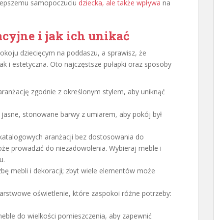
ja lepszemu samopoczuciu
dziecka, ale także wpływa
na
cyjne i jak ich unikać
okoju dziecięcym na poddaszu, a sprawisz, że
jak i estetyczna. Oto najczęstsze pułapki oraz sposoby
 aranżację zgodnie z określonym stylem, aby uniknąć
j jasne, stonowane barwy z umiarem, aby pokój był
 katalogowych aranżacji bez dostosowania do
może prowadzić do niezadowolenia. Wybieraj meble i
u.
czbę mebli i dekoracji; zbyt wiele elementów może
warstwowe oświetlenie, które zaspokoi różne potrzeby:
meble do wielkości pomieszczenia, aby zapewnić