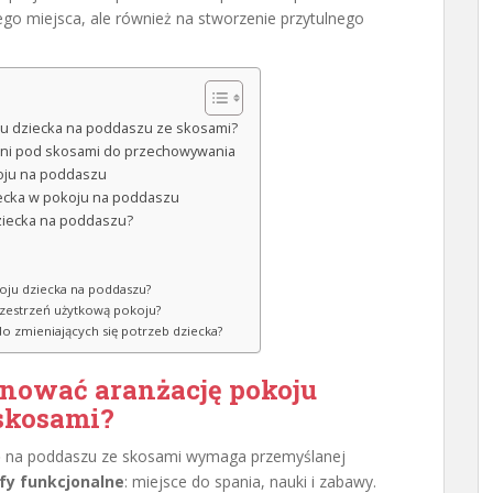
go miejsca, ale również na stworzenie przytulnego
oju dziecka na poddaszu ze skosami?
zeni pod skosami do przechowywania
oju na poddaszu
ecka w pokoju na poddaszu
dziecka na poddaszu?
okoju dziecka na poddaszu?
przestrzeń użytkową pokoju?
o zmieniających się potrzeb dziecka?
anować aranżację
pokoju
skosami?
o
na poddaszu ze skosami wymaga przemyślanej
fy funkcjonalne
: miejsce do spania, nauki i zabawy.