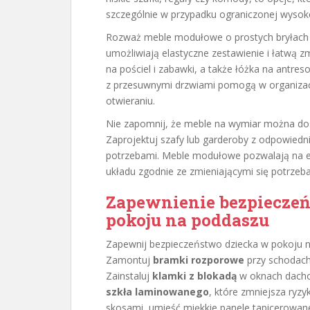
szczególnie w przypadku ograniczonej wysoko
Rozważ meble modułowe o prostych bryłach i
umożliwiają elastyczne zestawienie i łatwą z
na pościel i zabawki, a także łóżka na antres
z przesuwnymi drzwiami pomogą w organizacji
otwieraniu.
Nie zapomnij, że meble na wymiar można d
Zaprojektuj szafy lub garderoby z odpowiedni
potrzebami. Meble modułowe pozwalają na 
układu zgodnie ze zmieniającymi się potrzeba
Zapewnienie bezpieczeń
pokoju na poddaszu
Zapewnij bezpieczeństwo dziecka w pokoju n
Zamontuj
bramki rozporowe
przy schodach
Zainstaluj
klamki z blokadą
w oknach dachow
szkła laminowanego
, które zmniejsza ryzy
skosami, umieść miękkie panele tapicerowane