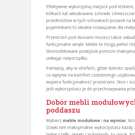
Efektywnie wykorzystaj miejsce pod łóżkiem,
kółkach lub wbudowane schowki. Umieszczani
przedmiotów w tych schowkach pozwoli na l
pojemnikami to idealne rozwiązanie dla małyc
Przestrzeń pod skosami możesz także zabud
funkcjonalne wnęki. Meble te mogą pełnić ró
Skonsolidowane podejście pomoże maksymaln
unikając nieporządku.
Pamiętaj, aby w strefach, gdzie dziecko spę
co wpłynie na komfort codziennego użytkowa
wspiera funkcjonalność przestrzeni. Skos i 
jeśli wykorzystasz je do przechowywania pr
Dobór mebli modułowych
poddaszu
Wybierz
meble modułowe
i
na wymiar
, kt
Dzięki nim maksymalnie wykorzystasz każdy 
niskie szafki, regały czy komody, to opcje, k