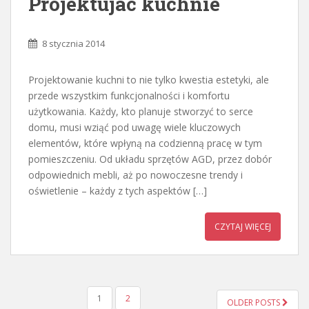
Projektujac kuchnie
8 stycznia 2014
Projektowanie kuchni to nie tylko kwestia estetyki, ale
przede wszystkim funkcjonalności i komfortu
użytkowania. Każdy, kto planuje stworzyć to serce
domu, musi wziąć pod uwagę wiele kluczowych
elementów, które wpłyną na codzienną pracę w tym
pomieszczeniu. Od układu sprzętów AGD, przez dobór
odpowiednich mebli, aż po nowoczesne trendy i
oświetlenie – każdy z tych aspektów […]
CZYTAJ WIĘCEJ
STRONICOWANIE
1
2
OLDER POSTS