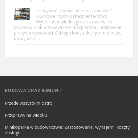
Jak wybrać odpowiednie rusztowanie?
Kluczowe czynniki i bezpieczeństwo
Wybór odpowiedniego rusztowania to
kluczowy krok w zapewnieniu bezpiecznej i efektywnej
pracy na wysokości. Od typu konstrukcji po materiały,
każdy detal …
BUDOWA ORAZ REMONT
Przede wszystkim ostro
Przyprawy na widoku
Minikoparka w budownictwie: Zastosowanie, wynajem i koszty
obsługi