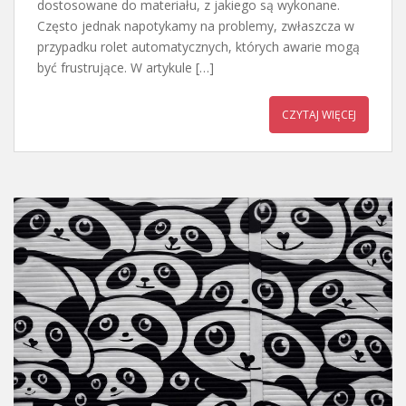
dostosowane do materiału, z jakiego są wykonane.
Często jednak napotykamy na problemy, zwłaszcza w
przypadku rolet automatycznych, których awarie mogą
być frustrujące. W artykule […]
CZYTAJ WIĘCEJ