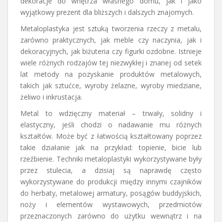
dekoracje do wnętrza własnego domu, jak i jako
wyjątkowy prezent dla bliższych i dalszych znajomych.
Metaloplastyka jest sztuką tworzenia rzeczy z metalu,
zarówno praktycznych, jak meble czy naczynia, jak i
dekoracyjnych, jak biżuteria czy figurki ozdobne. Istnieje
wiele różnych rodzajów tej niezwykłej i znanej od setek
lat metody na pozyskanie produktów metalowych,
takich jak sztućce, wyroby żelazne, wyroby miedziane,
żeliwo i inkrustacja.
Metal to wdzięczny materiał – trwały, solidny i
elastyczny, jeśli chodzi o nadawanie mu różnych
kształtów. Może być z łatwością kształtowany poprzez
takie działanie jak na przykład: topienie, bicie lub
rzeźbienie. Techniki metaloplastyki wykorzystywane były
przez stulecia, a dzisiaj są naprawdę często
wykorzystywane do produkcji między innymi czajników
do herbaty, metalowej armatury, posągów buddyjskich,
noży i elementów wystawowych, przedmiotów
przeznaczonych zarówno do użytku wewnątrz i na