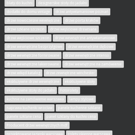
blaty do kuchni
designerskie stoły do jadalni
dodatki do domu vintage
drzwi antywłamaniowe poznań
drzwi nowoczesne wewnętrzne
drzwi porta kraków
drzwi szklane szczecin
drzwi wejściowe drewniane
drzwi wejściowe szczecin
drzwi wewnętrzne antywłamaniowe
drzwi wewnętrzne bezprzylgowe
drzwi wewnętrzne dębowe
drzwi wewnętrzne fornirowane
drzwi wewnętrzne intenso
drzwi wewnętrzne lakierowane
drzwi wewnętrzne na zamówienie
drzwi wikęd katalog
drzwi zewnętrzne winchester
ekskluzywne drzwi wewnętrzne
ekskluzywne stoły
ekskluzywne stoły do jadalni
Fotorolety
kuchnie na zamówienie warszawa
lampy stylowe
naprawa kuchenki wrocław
panele kuchenne szklane
panele szklane cena
panel szklany do kuchni cena
Producent drzwi wewnętrznych mdf
projektowanie łazienki warszawa
rolety okienne warszawa