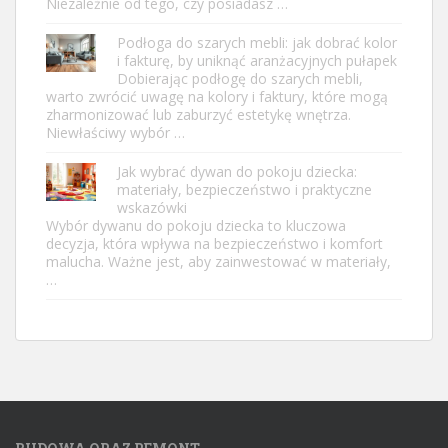
Niezależnie od tego, czy posiadasz …
Podłoga do szarych mebli: jak dobrać kolor
i fakturę, by uniknąć aranżacyjnych pułapek
Dobierając podłogę do szarych mebli,
warto zwrócić uwagę na kolory i faktury, które mogą
zharmonizować lub zaburzyć estetykę wnętrza.
Niewłaściwy wybór …
Jak wybrać dywan do pokoju dziecka:
materiały, bezpieczeństwo i praktyczne
wskazówki
Wybór dywanu do pokoju dziecka to kluczowa
decyzja, która wpływa na bezpieczeństwo i komfort
malucha. Ważne jest, aby zainwestować w materiały,
…