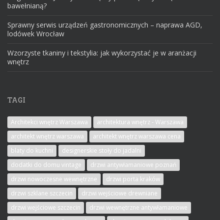
bawełnianą?
Sprawny serwis urządzeń gastronomicznych – naprawa AGD,
lodówek Wrocław
Wzorzyste tkaniny i tekstylia: jak wykorzystać je w aranżacji
wnętrz
TAGI
Architekci wnętrz Warszawa
architektura wnętrz - Warszawa
architekt wnętrz warszawa
architekt wnętrz warszawa cena
blaty do kuchni
designerskie stoły do jadalni
dodatki do domu vintage
drzwi antywłamaniowe poznań
drzwi nowoczesne wewnętrzne
drzwi porta kraków
drzwi szklane szczecin
drzwi wejściowe drewniane
drzwi wejściowe szczecin
drzwi wewnętrzne antywłamaniowe