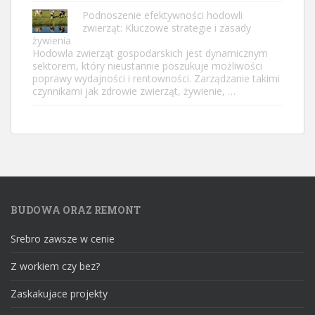
Podnoszenie efektywności hodowli
zwierząt: Kluczowe strategie i zasady
żywienia
Hodowla zwierząt gospodarskich jest dynamicznym
sektorem, który nieustannie poszukuje możliwości
poprawy wydajności i rentowności. Zarządzanie takimi
czynnikami jak zdrowie zwierząt, żywienie, …
BUDOWA ORAZ REMONT
Srebro zawsze w cenie
Z workiem czy bez?
Zaskakujace projekty