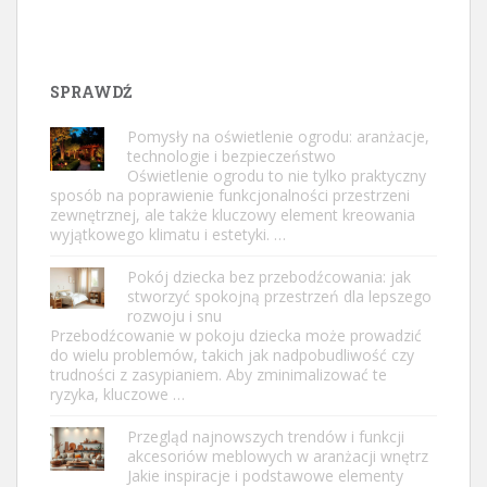
SPRAWDŹ
Pomysły na oświetlenie ogrodu: aranżacje,
technologie i bezpieczeństwo
Oświetlenie ogrodu to nie tylko praktyczny
sposób na poprawienie funkcjonalności przestrzeni
zewnętrznej, ale także kluczowy element kreowania
wyjątkowego klimatu i estetyki. …
Pokój dziecka bez przebodźcowania: jak
stworzyć spokojną przestrzeń dla lepszego
rozwoju i snu
Przebodźcowanie w pokoju dziecka może prowadzić
do wielu problemów, takich jak nadpobudliwość czy
trudności z zasypianiem. Aby zminimalizować te
ryzyka, kluczowe …
Przegląd najnowszych trendów i funkcji
akcesoriów meblowych w aranżacji wnętrz
Jakie inspiracje i podstawowe elementy