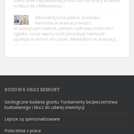
stworzenie odpowiedniej przestrzeni do pracy w domu
to klucz do efektywności …
Minimalistyczne piękno: prostota i
harmonia w aranżacji wnętrz
W dzisiejszym świecie, pełnym nadmiaru bodźców i
zgiełku, coraz więcej osób poszukuje harmonii i
spokoju w swoim otoczeniu. Minimalizm w aranżacji …
BUDOWA ORAZ REMONT
Geologiczne badania gruntu: Fundamenty bezpieczeństwa
budowlanego i klucz do udanej inwestycji
Lepsze są spersonalizowane
Polaczenia z praca