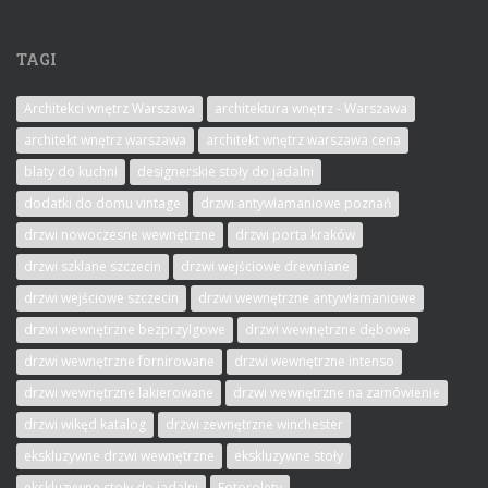
TAGI
Architekci wnętrz Warszawa
architektura wnętrz - Warszawa
architekt wnętrz warszawa
architekt wnętrz warszawa cena
blaty do kuchni
designerskie stoły do jadalni
dodatki do domu vintage
drzwi antywłamaniowe poznań
drzwi nowoczesne wewnętrzne
drzwi porta kraków
drzwi szklane szczecin
drzwi wejściowe drewniane
drzwi wejściowe szczecin
drzwi wewnętrzne antywłamaniowe
drzwi wewnętrzne bezprzylgowe
drzwi wewnętrzne dębowe
drzwi wewnętrzne fornirowane
drzwi wewnętrzne intenso
drzwi wewnętrzne lakierowane
drzwi wewnętrzne na zamówienie
drzwi wikęd katalog
drzwi zewnętrzne winchester
ekskluzywne drzwi wewnętrzne
ekskluzywne stoły
ekskluzywne stoły do jadalni
Fotorolety