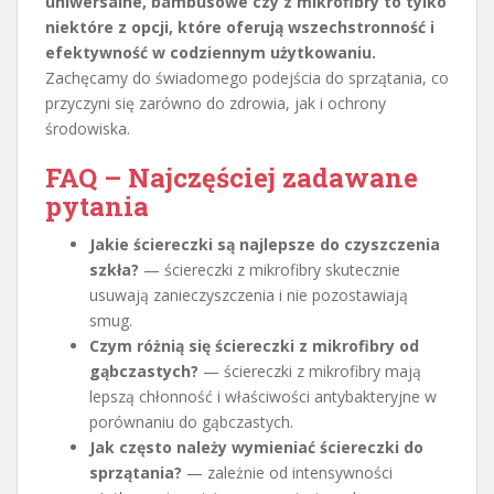
uniwersalne, bambusowe czy z mikrofibry to tylko
niektóre z opcji, które oferują wszechstronność i
efektywność w codziennym użytkowaniu.
Zachęcamy do świadomego podejścia do sprzątania, co
przyczyni się zarówno do zdrowia, jak i ochrony
środowiska.
FAQ – Najczęściej zadawane
pytania
Jakie ściereczki są najlepsze do czyszczenia
szkła?
— ściereczki z mikrofibry skutecznie
usuwają zanieczyszczenia i nie pozostawiają
smug.
Czym różnią się ściereczki z mikrofibry od
gąbczastych?
— ściereczki z mikrofibry mają
lepszą chłonność i właściwości antybakteryjne w
porównaniu do gąbczastych.
Jak często należy wymieniać ściereczki do
sprzątania?
— zależnie od intensywności