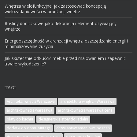
Wnętrza wielofunkcyjne: jak zastosować koncepcję
wielozadaniowości w aranżacji wnętrz
Rośliny doniczkowe jako dekoracja i element ożywiający
wnętrze
Energooszczędność w aranżacji wnętrz: oszczędzanie energii i
minimalizowanie zużycia
Jak skutecznie odtłuścić meble przed malowaniem i zapewnić
trwałe wykończenie?
TAGI
Architekci wnętrz Warszawa
architektura wnętrz - Warszawa
architekt wnętrz warszawa
architekt wnętrz warszawa cena
blaty do kuchni
designerskie stoły do jadalni
dodatki do domu vintage
drzwi antywłamaniowe poznań
drzwi nowoczesne wewnętrzne
drzwi porta kraków