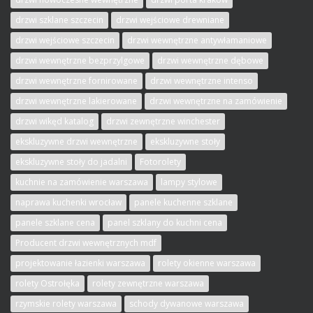
drzwi szklane szczecin
drzwi wejściowe drewniane
drzwi wejściowe szczecin
drzwi wewnętrzne antywłamaniowe
drzwi wewnętrzne bezprzylgowe
drzwi wewnętrzne dębowe
drzwi wewnętrzne fornirowane
drzwi wewnętrzne intenso
drzwi wewnętrzne lakierowane
drzwi wewnętrzne na zamówienie
drzwi wikęd katalog
drzwi zewnętrzne winchester
ekskluzywne drzwi wewnętrzne
ekskluzywne stoły
ekskluzywne stoły do jadalni
Fotorolety
kuchnie na zamówienie warszawa
lampy stylowe
naprawa kuchenki wrocław
panele kuchenne szklane
panele szklane cena
panel szklany do kuchni cena
Producent drzwi wewnętrznych mdf
projektowanie łazienki warszawa
rolety okienne warszawa
rolety Ostrołęka
rolety zewnętrzne warszawa
rzymskie rolety warszawa
schody dywanowe warszawa