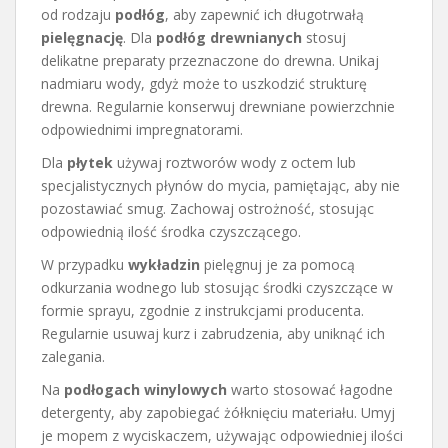
od rodzaju
podłóg
, aby zapewnić ich długotrwałą
pielęgnację
. Dla
podłóg drewnianych
stosuj
delikatne preparaty przeznaczone do drewna. Unikaj
nadmiaru wody, gdyż może to uszkodzić strukturę
drewna. Regularnie konserwuj drewniane powierzchnie
odpowiednimi impregnatorami.
Dla
płytek
używaj roztworów wody z octem lub
specjalistycznych płynów do mycia, pamiętając, aby nie
pozostawiać smug. Zachowaj ostrożność, stosując
odpowiednią ilość środka czyszczącego.
W przypadku
wykładzin
pielęgnuj je za pomocą
odkurzania wodnego lub stosując środki czyszczące w
formie sprayu, zgodnie z instrukcjami producenta.
Regularnie usuwaj kurz i zabrudzenia, aby uniknąć ich
zalegania.
Na
podłogach winylowych
warto stosować łagodne
detergenty, aby zapobiegać żółknięciu materiału. Umyj
je mopem z wyciskaczem, używając odpowiedniej ilości