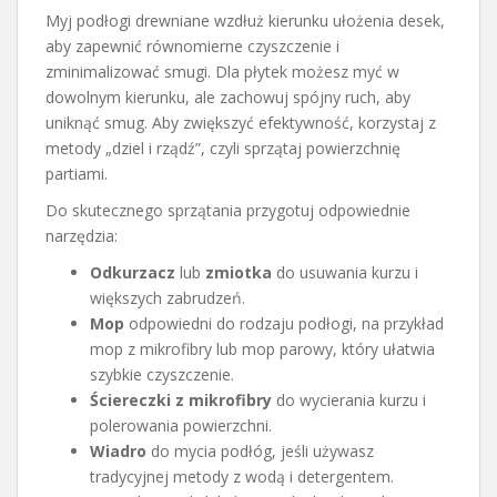
Myj podłogi drewniane wzdłuż kierunku ułożenia desek,
aby zapewnić równomierne czyszczenie i
zminimalizować smugi. Dla płytek możesz myć w
dowolnym kierunku, ale zachowuj spójny ruch, aby
uniknąć smug. Aby zwiększyć efektywność, korzystaj z
metody „dziel i rządź”, czyli sprzątaj powierzchnię
partiami.
Do skutecznego sprzątania przygotuj odpowiednie
narzędzia:
Odkurzacz
lub
zmiotka
do usuwania kurzu i
większych zabrudzeń.
Mop
odpowiedni do rodzaju podłogi, na przykład
mop z mikrofibry lub mop parowy, który ułatwia
szybkie czyszczenie.
Ściereczki z mikrofibry
do wycierania kurzu i
polerowania powierzchni.
Wiadro
do mycia podłóg, jeśli używasz
tradycyjnej metody z wodą i detergentem.