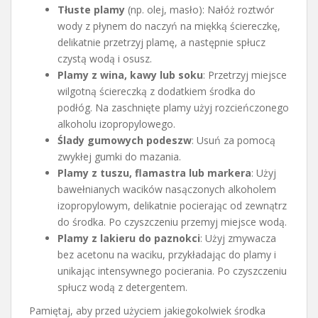
Tłuste plamy
(np. olej, masło): Nałóż roztwór
wody z płynem do naczyń na miękką ściereczkę,
delikatnie przetrzyj plamę, a następnie spłucz
czystą wodą i osusz.
Plamy z wina, kawy lub soku
: Przetrzyj miejsce
wilgotną ściereczką z dodatkiem środka do
podłóg. Na zaschnięte plamy użyj rozcieńczonego
alkoholu izopropylowego.
Ślady gumowych podeszw
: Usuń za pomocą
zwykłej gumki do mazania.
Plamy z tuszu, flamastra lub markera
: Użyj
bawełnianych wacików nasączonych alkoholem
izopropylowym, delikatnie pocierając od zewnątrz
do środka. Po czyszczeniu przemyj miejsce wodą.
Plamy z lakieru do paznokci
: Użyj zmywacza
bez acetonu na waciku, przykładając do plamy i
unikając intensywnego pocierania. Po czyszczeniu
spłucz wodą z detergentem.
Pamiętaj, aby przed użyciem jakiegokolwiek środka