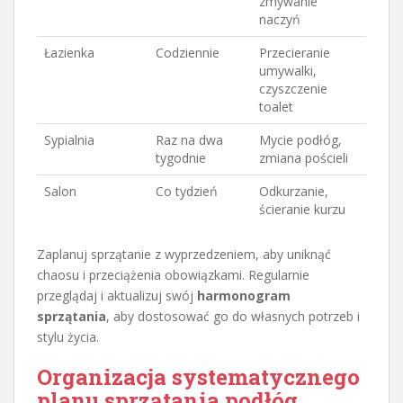
zmywanie
naczyń
Łazienka
Codziennie
Przecieranie
umywalki,
czyszczenie
toalet
Sypialnia
Raz na dwa
Mycie podłóg,
tygodnie
zmiana pościeli
Salon
Co tydzień
Odkurzanie,
ścieranie kurzu
Zaplanuj sprzątanie z wyprzedzeniem, aby uniknąć
chaosu i przeciążenia obowiązkami. Regularnie
przeglądaj i aktualizuj swój
harmonogram
sprzątania
, aby dostosować go do własnych potrzeb i
stylu życia.
Organizacja systematycznego
planu sprzątania podłóg