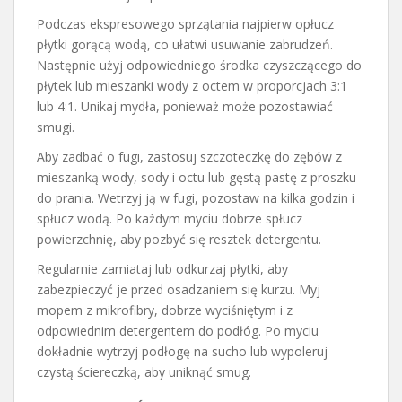
Podczas ekspresowego sprzątania najpierw opłucz
płytki gorącą wodą, co ułatwi usuwanie zabrudzeń.
Następnie użyj odpowiedniego środka czyszczącego do
płytek lub mieszanki wody z octem w proporcjach 3:1
lub 4:1. Unikaj mydła, ponieważ może pozostawiać
smugi.
Aby zadbać o fugi, zastosuj szczoteczkę do zębów z
mieszanką wody, sody i octu lub gęstą pastę z proszku
do prania. Wetrzyj ją w fugi, pozostaw na kilka godzin i
spłucz wodą. Po każdym myciu dobrze spłucz
powierzchnię, aby pozbyć się resztek detergentu.
Regularnie zamiataj lub odkurzaj płytki, aby
zabezpieczyć je przed osadzaniem się kurzu. Myj
mopem z mikrofibry, dobrze wyciśniętym i z
odpowiednim detergentem do podłóg. Po myciu
dokładnie wytrzyj podłogę na sucho lub wypoleruj
czystą ściereczką, aby uniknąć smug.