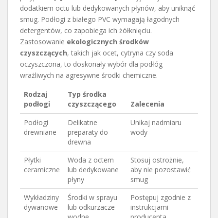
dodatkiem octu lub dedykowanych płynów, aby uniknąć
smug. Podłogi z białego PVC wymagają łagodnych
detergentów, co zapobiega ich żółknięciu.
Zastosowanie
ekologicznych środków
czyszczących
, takich jak ocet, cytryna czy soda
oczyszczona, to doskonały wybór dla podłóg
wrażliwych na agresywne środki chemiczne.
Rodzaj
Typ środka
podłogi
czyszczącego
Zalecenia
Podłogi
Delikatne
Unikaj nadmiaru
drewniane
preparaty do
wody
drewna
Płytki
Woda z octem
Stosuj ostrożnie,
ceramiczne
lub dedykowane
aby nie pozostawić
płyny
smug
Wykładziny
Środki w sprayu
Postępuj zgodnie z
dywanowe
lub odkurzacze
instrukcjami
wodne
producenta