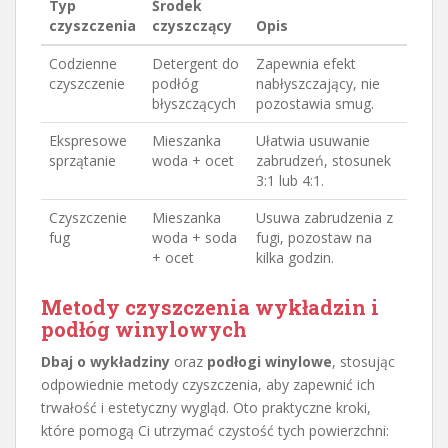
Typ
Środek
czyszczenia
czyszczący
Opis
Codzienne
Detergent do
Zapewnia efekt
czyszczenie
podłóg
nabłyszczający, nie
błyszczących
pozostawia smug.
Ekspresowe
Mieszanka
Ułatwia usuwanie
sprzątanie
woda + ocet
zabrudzeń, stosunek
3:1 lub 4:1.
Czyszczenie
Mieszanka
Usuwa zabrudzenia z
fug
woda + soda
fugi, pozostaw na
+ ocet
kilka godzin.
Metody czyszczenia wykładzin i
podłóg winylowych
Dbaj o wykładziny
oraz
podłogi winylowe
, stosując
odpowiednie metody czyszczenia, aby zapewnić ich
trwałość i estetyczny wygląd. Oto praktyczne kroki,
które pomogą Ci utrzymać czystość tych powierzchni: