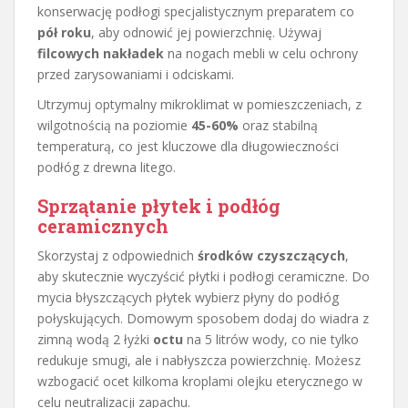
konserwację podłogi specjalistycznym preparatem co
pół roku
, aby odnowić jej powierzchnię. Używaj
filcowych nakładek
na nogach mebli w celu ochrony
przed zarysowaniami i odciskami.
Utrzymuj optymalny mikroklimat w pomieszczeniach, z
wilgotnością na poziomie
45-60%
oraz stabilną
temperaturą, co jest kluczowe dla długowieczności
podłóg z drewna litego.
Sprzątanie płytek i podłóg
ceramicznych
Skorzystaj z odpowiednich
środków czyszczących
,
aby skutecznie wyczyścić płytki i podłogi ceramiczne. Do
mycia błyszczących płytek wybierz płyny do podłóg
połyskujących. Domowym sposobem dodaj do wiadra z
zimną wodą 2 łyżki
octu
na 5 litrów wody, co nie tylko
redukuje smugi, ale i nabłyszcza powierzchnię. Możesz
wzbogacić ocet kilkoma kroplami olejku eterycznego w
celu neutralizacji zapachu.