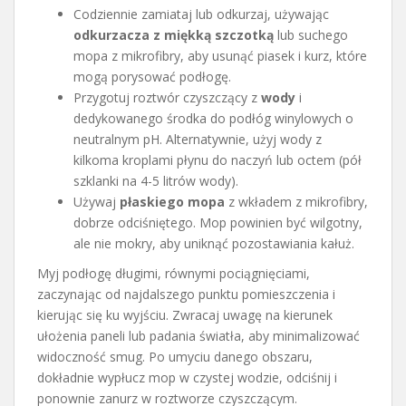
Codziennie zamiataj lub odkurzaj, używając
odkurzacza z miękką szczotką
lub suchego
mopa z mikrofibry, aby usunąć piasek i kurz, które
mogą porysować podłogę.
Przygotuj roztwór czyszczący z
wody
i
dedykowanego środka do podłóg winylowych o
neutralnym pH. Alternatywnie, użyj wody z
kilkoma kroplami płynu do naczyń lub octem (pół
szklanki na 4-5 litrów wody).
Używaj
płaskiego mopa
z wkładem z mikrofibry,
dobrze odciśniętego. Mop powinien być wilgotny,
ale nie mokry, aby uniknąć pozostawiania kałuż.
Myj podłogę długimi, równymi pociągnięciami,
zaczynając od najdalszego punktu pomieszczenia i
kierując się ku wyjściu. Zwracaj uwagę na kierunek
ułożenia paneli lub padania światła, aby minimalizować
widoczność smug. Po umyciu danego obszaru,
dokładnie wypłucz mop w czystej wodzie, odciśnij i
ponownie zanurz w roztworze czyszczącym.