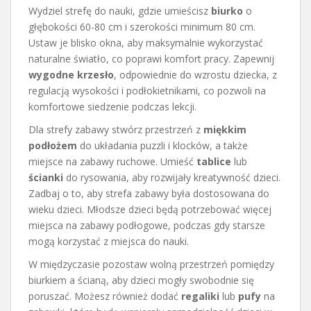
Wydziel strefę do nauki, gdzie umieścisz
biurko
o
głębokości 60-80 cm i szerokości minimum 80 cm.
Ustaw je blisko okna, aby maksymalnie wykorzystać
naturalne światło, co poprawi komfort pracy. Zapewnij
wygodne krzesło
, odpowiednie do wzrostu dziecka, z
regulacją wysokości i podłokietnikami, co pozwoli na
komfortowe siedzenie podczas lekcji.
Dla strefy zabawy stwórz przestrzeń z
miękkim
podłożem
do układania puzzli i klocków, a także
miejsce na zabawy ruchowe. Umieść
tablice
lub
ścianki
do rysowania, aby rozwijały kreatywność dzieci.
Zadbaj o to, aby strefa zabawy była dostosowana do
wieku dzieci. Młodsze dzieci będą potrzebować więcej
miejsca na zabawy podłogowe, podczas gdy starsze
mogą korzystać z miejsca do nauki.
W międzyczasie pozostaw wolną przestrzeń pomiędzy
biurkiem a ścianą, aby dzieci mogły swobodnie się
poruszać. Możesz również dodać
regaliki
lub
pufy
na