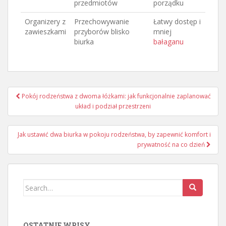
przedmiotów
porządku
Organizery z
Przechowywanie
Łatwy dostęp i
zawieszkami
przyborów blisko
mniej
biurka
bałaganu
Nawigacja
Pokój rodzeństwa z dwoma łóżkami: jak funkcjonalnie zaplanować
wpisu
układ i podział przestrzeni
Jak ustawić dwa biurka w pokoju rodzeństwa, by zapewnić komfort i
prywatność na co dzień
Search
for:
OSTATNIE WPISY