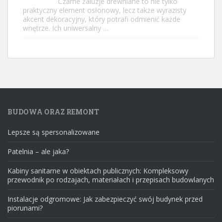
Czarne żaluzje drewniane to nie tylko
praktyczny element osłonowy, lecz także wyrazisty
akcent dekoracyjny, który potrafi odmienić każde
wnętrze. Ich uniwersalny …
BUDOWA ORAZ REMONT
Lepsze są spersonalizowane
Patelnia – ale jaka?
Kabiny sanitarne w obiektach publicznych: Kompleksowy
przewodnik po rodzajach, materiałach i przepisach budowlanych
Instalacje odgromowe: Jak zabezpieczyć swój budynek przed
piorunami?