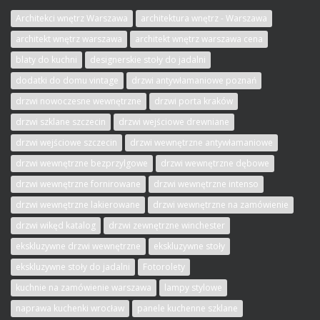
Architekci wnętrz Warszawa
architektura wnętrz - Warszawa
architekt wnętrz warszawa
architekt wnętrz warszawa cena
blaty do kuchni
designerskie stoły do jadalni
dodatki do domu vintage
drzwi antywłamaniowe poznań
drzwi nowoczesne wewnętrzne
drzwi porta kraków
drzwi szklane szczecin
drzwi wejściowe drewniane
drzwi wejściowe szczecin
drzwi wewnętrzne antywłamaniowe
drzwi wewnętrzne bezprzylgowe
drzwi wewnętrzne dębowe
drzwi wewnętrzne fornirowane
drzwi wewnętrzne intenso
drzwi wewnętrzne lakierowane
drzwi wewnętrzne na zamówienie
drzwi wikęd katalog
drzwi zewnętrzne winchester
ekskluzywne drzwi wewnętrzne
ekskluzywne stoły
ekskluzywne stoły do jadalni
Fotorolety
kuchnie na zamówienie warszawa
lampy stylowe
naprawa kuchenki wrocław
panele kuchenne szklane