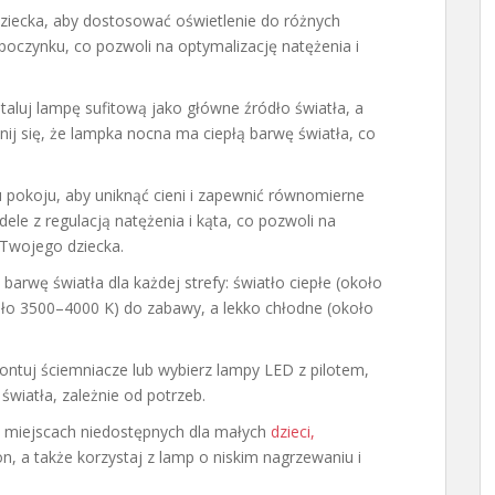
dziecka, aby dostosować oświetlenie do różnych
dpoczynku, co pozwoli na optymalizację natężenia i
staluj lampę sufitową jako główne źródło światła, a
ij się, że lampka nocna ma ciepłą barwę światła, co
 pokoju, aby uniknąć cieni i zapewnić równomierne
ele z regulacją natężenia i kąta, co pozwoli na
 Twojego dziecka.
barwę światła dla każdej strefy: światło ciepłe (około
ło 3500–4000 K) do zabawy, a lekko chłodne (około
ntuj ściemniacze lub wybierz lampy LED z pilotem,
wiatła, zależnie od potrzeb.
w miejscach niedostępnych dla małych
dzieci,
, a także korzystaj z lamp o niskim nagrzewaniu i