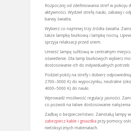
Rozpocznij od zdefiniowania stref w pokoju 
aktywności. Wydziel strefę nauki, zabawy i o
barwy światła.
Wybierz co najmniej trzy źródła światła. Zain
także lampkę biurkową i lampkę nocną. Upewn
sprzyja relaksacji przed snem.
Umieść lampę sufitową w centralnym miejscu
oświetlenie. Dla lamp biurkowych wybierz mod
dostosowanie ich do indywidualnych potrzeb
Podziel pokój na strefy i dobierz odpowiednią 
2700–3000 K) do wypoczynku, neutralne (oko
4000–5000 K) do nauki.
Wprowadź możliwość regulacji jasności. Zamo
co pozwoli na łatwe dostosowanie natężenia ś
Zadbaj o bezpieczeństwo. Zainstaluj lampy 
zabezpiecz kable i gniazdka
przy pomocy osłon
nietoksycznych materiałach.