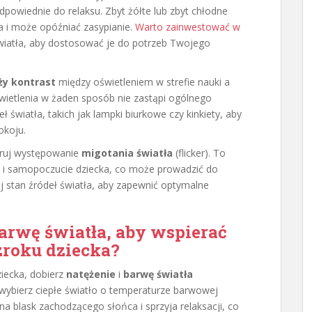
powiednie do relaksu. Zbyt żółte lub zbyt chłodne
a i może opóźniać zasypianie.
Warto zainwestować w
iatła, aby dostosować je do potrzeb Twojego
ży kontrast
między oświetleniem w strefie nauki a
ietlenia w żaden sposób nie zastąpi ogólnego
ł światła, takich jak lampki biurkowe czy kinkiety, aby
okoju.
oruj występowanie
migotania światła
(flicker). To
 i samopoczucie dziecka, co może prowadzić do
zaj stan źródeł światła, aby zapewnić optymalne
barwę światła, aby wspierać
zroku dziecka?
iecka, dobierz
natężenie
i
barwę światła
 wybierz ciepłe światło o temperaturze barwowej
a blask zachodzącego słońca i sprzyja relaksacji, co