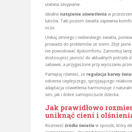
ułatwia zasypianie.
Idealne
natężenie oświetlenia
w przestrzen
luksów. Taki poziom światła zapewnia komf
oczu.
Unikaj zimnego i niebieskiego światła, pon
prowadzi do problemów ze snem. Zbyt jasne 
nie powodować dyskomfortu. Zamontuj lampy 
dostosujesz jasność do aktualnych potrzeb d
zabawie, a przygaszone przy wyciszaniu prze
Pamiętaj również, że
regulacja barwy świa
odcienia cieplejszego, sprzyjającego relakso
adaptacja oświetlenia harmonizuje z natur
sen, jak i dobre samopoczucie dziecka.
Jak prawidłowo rozmiesz
uniknąć cieni i olśnieni
Rozmieść
źródła światła
w sposób, który eli