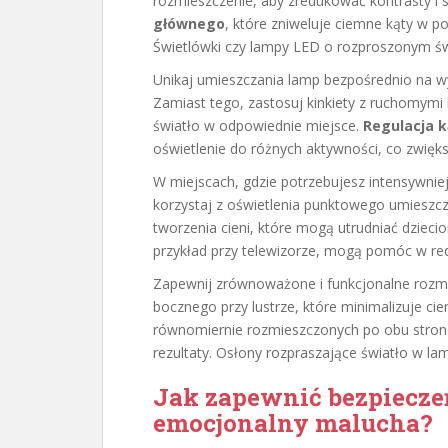
rozmieszczenie, aby zredukować kontrasty i
głównego
, które zniweluje ciemne kąty w p
Świetlówki czy lampy LED o rozproszonym świet
Unikaj umieszczania lamp bezpośrednio na w
Zamiast tego, zastosuj kinkiety z ruchomymi 
światło w odpowiednie miejsce.
Regulacja k
oświetlenie do różnych aktywności, co zwięk
W miejscach, gdzie potrzebujesz intensywniejs
korzystaj z oświetlenia punktowego umieszcz
tworzenia cieni, które mogą utrudniać dziec
przykład przy telewizorze, mogą pomóc w red
Zapewnij zrównoważone i funkcjonalne rozmi
bocznego przy lustrze, które minimalizuje ci
równomiernie rozmieszczonych po obu strona
rezultaty. Osłony rozpraszające światło w l
Jak zapewnić bezpiecze
emocjonalny malucha?