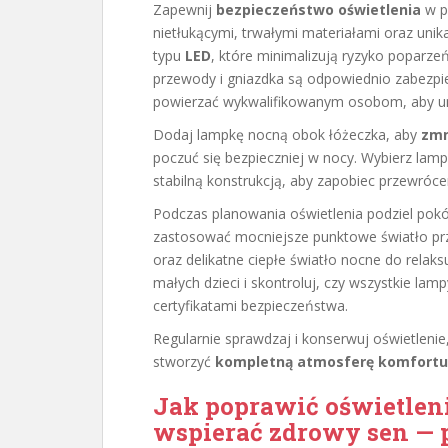
Zapewnij
bezpieczeństwo oświetlenia
w p
nietłukącymi, trwałymi materiałami oraz unik
typu
LED
, które minimalizują ryzyko poparzeń
przewody i gniazdka są odpowiednio zabezpiec
powierzać wykwalifikowanym osobom, aby uni
Dodaj lampkę nocną obok łóżeczka, aby
zmn
poczuć się bezpieczniej w nocy. Wybierz lamp
stabilną konstrukcją, aby zapobiec przewrócen
Podczas planowania oświetlenia podziel pokój
zastosować mocniejsze punktowe światło prz
oraz delikatne ciepłe światło nocne do relaks
małych dzieci i skontroluj, czy wszystkie la
certyfikatami bezpieczeństwa.
Regularnie sprawdzaj i konserwuj oświetleni
stworzyć
kompletną atmosferę komfortu
Jak poprawić oświetleni
wspierać zdrowy sen — p