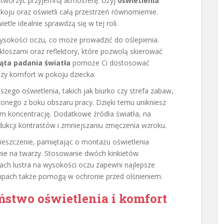
 stworzyć przyjemną atmosferę. Użyj
oświetlenia
okoju oraz oświetli całą przestrzeń równomiernie.
le idealnie sprawdzą się w tej roli.
ysokości oczu, co może prowadzić do oślepienia.
kloszami oraz reflektory, które pozwolą skierować
ąta padania światła
pomoże Ci dostosować
szy komfort w pokoju dziecka.
zego oświetlenia, takich jak biurko czy strefa zabaw,
onego z boku obszaru pracy. Dzięki temu unikniesz
iom koncentrację. Dodatkowe źródła światła, na
ukcji kontrastów i zmniejszaniu zmęczenia wzroku.
eszczenie, pamiętając o montażu oświetlenia
enie na twarzy. Stosowanie dwóch kinkietów
ch lustra na wysokości oczu zapewni najlepsze
ampach także pomogą w ochronie przed olśnieniem.
ństwo oświetlenia i komfort