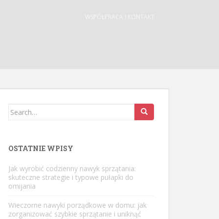
WSPÓŁPRACA I KONTAKT
Search
for:
OSTATNIE WPISY
Jak wyrobić codzienny nawyk sprzątania:
skuteczne strategie i typowe pułapki do
omijania
Wieczorne nawyki porządkowe w domu: jak
zorganizować szybkie sprzątanie i uniknąć