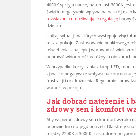
4000K sprzyja nauce, natomiast 3000K jest od
światło negatywnie wpływa na nastrój dzieck
rozwiązania umożliwiające regulację
barwy św
dziecka.
Unikaj sytuacji, w których występuje
zbyt du
resztą pokoju. Zastosowanie punktowego ośw
oświetlenia – najlepiej wprowadzić wiele źróde
poprawić widoczność w różnych obszarach p
W przypadku korzystania z lamp LED, monit
zjawisko negatywnie wpływa na koncentrację
frustracji i rozdrażnienia. Regularnie sprawd
warunki w pokoju.
Jak dobrać natężenie i 
zdrowy sen i komfort w
Aby wspierać zdrowy sen i komfort wzroku dz
odpowiednio do jego potrzeb. Dla strefy snu
między 2200K a 3000K. Taki odcień przypomin