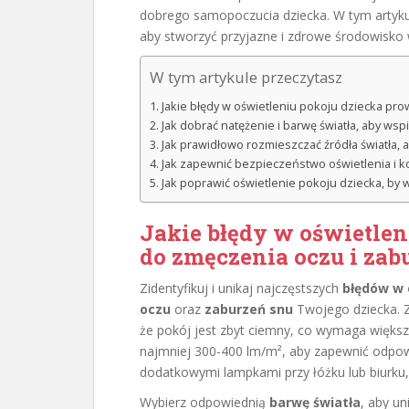
dobrego samopoczucia dziecka. W tym artykul
aby stworzyć przyjazne i zdrowe środowisko 
W tym artykule przeczytasz
Jakie błędy w oświetleniu pokoju dziecka pr
Jak dobrać natężenie i barwę światła, aby ws
Jak prawidłowo rozmieszczać źródła światła, ab
Jak zapewnić bezpieczeństwo oświetlenia i 
Jak poprawić oświetlenie pokoju dziecka, by 
Jakie błędy w oświetlen
do zmęczenia oczu i zab
Zidentyfikuj i unikaj najczęstszych
błędów w 
oczu
oraz
zaburzeń snu
Twojego dziecka. 
że pokój jest zbyt ciemny, co wymaga więk
najmniej 300-400 lm/m², aby zapewnić odpowie
dodatkowymi lampkami przy łóżku lub biurku,
Wybierz odpowiednią
barwę światła
, aby u