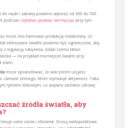
i do nauki i zabawy powinno wynosić od 300 do 500
ort podczas
czytania i pisania, nie męcząc
przy tym
ieważ może ono hamować produkcję melatoniny, co
lub intensywne światło powinno być ograniczone, aby
z regulacją natężenia, dzięki czemu łatwo
ziecka — na przykład mocniejsze światło przy
d snem.
tła
może spowodować, że wieczorem użyjesz
wi, zamiast zimnego, które stymuluje aktywność. Taka
alnym rytmem dobowym, co wspiera zarówno zdrowy
czać źródła światła, aby
a?
minuje ostre cienie i olśnienie. Stosuj wielopunktowe