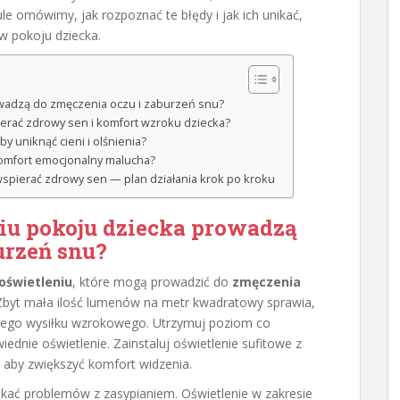
e omówimy, jak rozpoznać te błędy i jak ich unikać,
w pokoju dziecka.
owadzą do zmęczenia oczu i zaburzeń snu?
pierać zdrowy sen i komfort wzroku dziecka?
y uniknąć cieni i olśnienia?
komfort emocjonalny malucha?
wspierać zdrowy sen — plan działania krok po kroku
iu pokoju dziecka prowadzą
urzeń snu?
oświetleniu
, które mogą prowadzić do
zmęczenia
Zbyt mała ilość lumenów na metr kwadratowy sprawia,
szego wysiłku wzrokowego. Utrzymuj poziom co
dnie oświetlenie. Zainstaluj oświetlenie sufitowe z
 aby zwiększyć komfort widzenia.
nikać problemów z zasypianiem. Oświetlenie w zakresie