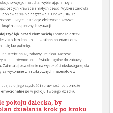
okoju swojego malucha, wybierając lampy z
ając ostrych krawędzi i małych części. Wybierz żarówki
, ponieważ się nie nagrzewają. Upewnij się, że
zone i ukryte. Instalacje elektryczne zawsze
knąć niebezpiecznych sytuacji.
iejszyć lęk przed ciemnością
i pomoże dziecku
kę z krótkim kablem lub zasilaną bateriami oraz
iu się lub potknięciu.
 na strefy: nauki, zabawy i relaksu. Możesz
y biurku, równomierne światło ogólne do zabawy
u. Zainstaluj oświetlenie na wysokości niedostępnej dla
mpy są wykonane z nietoksycznych materiałów z
e, dbając o jego czystość i sprawność, co pomoże
 emocjonalnego
w pokoju Twojego dziecka.
e pokoju dziecka, by
lan działania krok po kroku