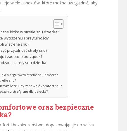
stnieje wiele aspektów, które można uwzględnić, aby
.
czne łóżko w strefie snu dziecka?
ce wyciszeniu i przytulności?
li w strefie snu?
szyć przytulność strefy snu?
koju i zadbać o porządek?
ądzania strefy snu dziecka
e dla alergików w strefie snu dziecka?
trefie snu?
cięcym łóżku, by zapewnić komfort snu?
ądzaniu strefy snu dla dziecka?
komfortowe oraz bezpieczne
cka?
mfort i bezpieczeństwo, dopasowując je do wieku