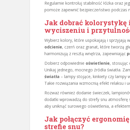
Regularnie kontroluj stabilność łóżka oraz j
pomoże zapewnić bezpieczeństwo podczas n
Jak dobrać kolorystykę i
wyciszeniu i przytulnoś
Wybierz kolory, które uspokajają i sprzyjają
odcienie
, czerń oraz granat, które tworzą g
harmonizują z resztą wnętrza, zapewniając
p
Dobierz odpowiednie
oświetlenie
, stosując
Unikaj jednego, mocnego źródła światła. Zam
światła
– lampy stojące, kinkiety czy lampy
Takie rozwiązania wzmocnią efekt relaksu i uc
Rozważ również dodanie świeczek, lampionów 
dodatki wprowadzą do strefy snu atmosferę 
aby uniknąć surowego oświetlenia, a efektem
Jak połączyć ergonomię
strefie snu?