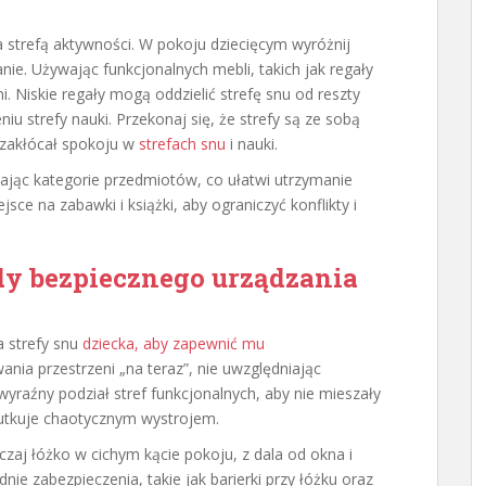
a strefą aktywności. W pokoju dziecięcym wyróżnij
ie. Używając funkcjonalnych mebli, takich jak regały
i. Niskie regały mogą oddzielić strefę snu od reszty
 strefy nauki. Przekonaj się, że strefy są ze sobą
 zakłócał spokoju w
strefach snu
i nauki.
ając kategorie przedmiotów, co ułatwi utrzymanie
sce na zabawki i książki, aby ograniczyć konflikty i
ady bezpiecznego urządzania
 strefy snu
dziecka, aby zapewnić mu
ania przestrzeni „na teraz”, nie uwzględniając
yraźny podział stref funkcjonalnych, aby nie mieszały
skutkuje chaotycznym wystrojem.
czaj łóżko w cichym kącie pokoju, z dala od okna i
ie zabezpieczenia, takie jak barierki przy łóżku oraz