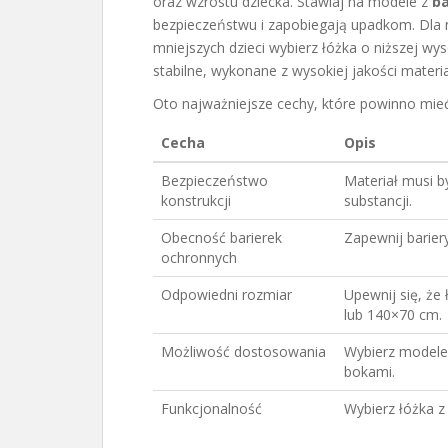
oraz wzrostu dziecka. Stawiaj na modele z
ba
bezpieczeństwu i zapobiegają upadkom. Dla 
mniejszych dzieci wybierz łóżka o niższej wy
stabilne, wykonane z wysokiej jakości materi
Oto najważniejsze cechy, które powinno mieć
Cecha
Opis
Bezpieczeństwo
Materiał musi b
konstrukcji
substancji.
Obecność barierek
Zapewnij bariery
ochronnych
Odpowiedni rozmiar
Upewnij się, że
lub 140×70 cm.
Możliwość dostosowania
Wybierz modele
bokami.
Funkcjonalność
Wybierz łóżka z