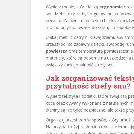
Wybierz meble, które łączą
ergonomię
oraz
snu. Meble muszą być regulowane, co pozwal
wzrostu. Zainwestuj w łóżka i biurka z możliw
mocno przymocowane do ścian, co zapobiega
Unikaj mebli z ostrymi krawędziami, aby zmni
przeszkód, co zapewni dziecku swobodę ruc
powietrza
oraz temperaturę pomieszczenia, 
materiały, które są odporne na uszkodzenia 
zwiększy funkcjonalność strefy snu.
Jak zorganizować teksty
przytulność strefy snu?
Wybierz tekstylia i dodatki, które zwiększą
pr
koce oraz dywany wykonane z naturalnych mat
tkaniny są nie tylko bezpieczne, ale także p
Organizuj przestrzeń w sposób, który umożli
Na przykład, użyj zasłon lub rolet zaciemniaj
tylko przyciemniają pokój, ale również dodają 