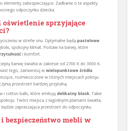
ego elementy zabezpieczające. Zadbanie o te aspekty
ocnego odpoczynku dziecka.
 oświetlenie sprzyjające
ci?
 wyciszeniu w strefie snu. Optymalne będą
pastelowe
łęboki, spokojny klimat. Postaw na barwy, które
rzytulność
i komfort.
 ciepłą barwę światła w zakresie od 2700 K do 3000 K.
iast tego, zainwestuj w
wielopunktowe źródła
 wiszące, rozmieszczone w różnych miejscach pokoju.
zynią przestrzeń bardziej przytulną.
i cotton balls, które emitują
delikatny blask
. Takie
spokoju. Twórz miejsca z łagodnymi plamami światła,
 będzie zapraszająca przestrzeń do odpoczynku.
 i bezpieczeństwo mebli w