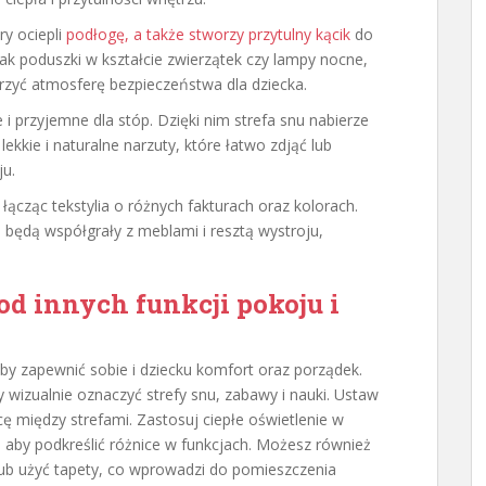
y ociepli
podłogę, a także stworzy przytulny kącik
do
jak poduszki w kształcie zwierzątek czy lampy nocne,
orzyć atmosferę bezpieczeństwa dla dziecka.
i przyjemne dla stóp. Dzięki nim strefa snu nabierze
kkie i naturalne narzuty, które łatwo zdjąć lub
ju.
łącząc tekstylia o różnych fakturach oraz kolorach.
będą współgrały z meblami i resztą wystroju,
 od innych funkcji pokoju i
aby zapewnić sobie i dziecku komfort oraz porządek.
y wizualnie oznaczyć strefy snu, zabawy i nauki. Ustaw
cę między strefami. Zastosuj ciepłe oświetlenie w
h, aby podkreślić różnice w funkcjach. Możesz również
ub użyć tapety, co wprowadzi do pomieszczenia