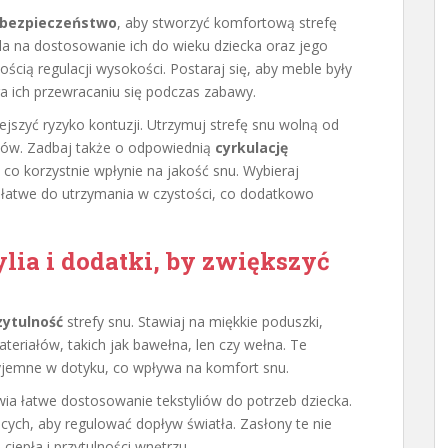
bezpieczeństwo
, aby stworzyć komfortową strefę
a na dostosowanie ich do wieku dziecka oraz jego
ością regulacji wysokości. Postaraj się, aby meble były
 ich przewracaniu się podczas zabawy.
ejszyć ryzyko kontuzji. Utrzymuj strefę snu wolną od
hów. Zadbaj także o odpowiednią
cyrkulację
co korzystnie wpłynie na jakość snu. Wybieraj
i łatwe do utrzymania w czystości, co dodatkowo
lia i dodatki, by zwiększyć
zytulność
strefy snu. Stawiaj na miękkie poduszki,
eriałów, takich jak bawełna, len czy wełna. Te
rzyjemne w dotyku, co wpływa na komfort snu.
wia łatwe dostosowanie tekstyliów do potrzeb dziecka.
ących, aby regulować dopływ światła. Zasłony te nie
ciepła i przytulności wnętrzu.