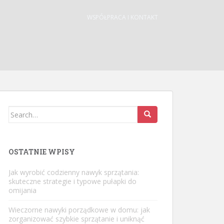
WSPÓŁPRACA I KONTAKT
Search
for:
OSTATNIE WPISY
Jak wyrobić codzienny nawyk sprzątania:
skuteczne strategie i typowe pułapki do
omijania
Wieczorne nawyki porządkowe w domu: jak
zorganizować szybkie sprzątanie i uniknąć