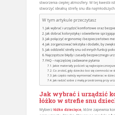
stworzenia ciepłej atmosfery. W tej kwestii i
stworzyć idealną strefę snu dla najmłodszych
W tym artykule przeczytasz
Jak wybrać i urządzić komfortowe oraz bezpie
Jak dobrać kolorystykę i oświetlenie sprzyjają
Jak połączyć ergonomię i bezpieczeństwo meb
Jak zorganizować tekstylia i dodatki, by zwięk
Jak oddzielić strefę snu od innych funkcji po
Najczęstsze błędy i zasady bezpiecznego urz
FAQ – najczęściej zadawane pytania
Jakie materiały pościeli są najbezpieczniejsz
Co zrobić, gdy dziecko boi się ciemności w s
Jak często należy wymieniać materac w dzie
Jak radzić sobie z małą przestrzenią przy urz
Jak wybrać i urządzić 
łóżko w strefie snu dzie
Wybierz
łóżko dziecięce
, które zapewnia ko