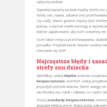
optyczny podział.
Zapewnij wyraźny podział między strefą snu 
strefy: sen, nauka, zabawa oraz przechowywan
czy szafy, stwórz granice między tymi strefam
pokoju, a wyższe meble pomogą w wyznaczeniu
dobrze zaplanowane, aby ruch codzienny nie
Oceń także miejsca przechowywania, wydziel
porządku. Przydziel każde dziecko osobne miej
mieszanie się stref.
Najczęstsze błędy i zas
strefy snu dziecka
Identifikuj i unikaj
błędów
podczas urządzania
bezpieczeństwo
i komfort. Unikaj projektow
przyszłych potrzeb dziecka. Zwróć uwagę na w
się obszary snu, nauki i zabawy, co często 
Stosuj
standardy bezpieczeństwa
: umiesz
gniazdek elektrycznych. Wykorzystaj odpowiedn