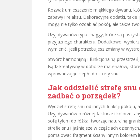
Rozważ umieszczenie miękkiego dywanu, któr
zabawy i relaksu. Dekoracyjne dodatki, takie 
mogą nie tylko ozdabiać pokój, ale także tw
Użyj dywanów typu shaggy, które są puszyste 
przyjaznego charakteru. Dodatkowo, wybierz le
wymienić, jeśli potrzebujesz zmiany w wystro
Stwórz harmonijną i funkcjonalną przestrzeń, 
Bądź kreatywny w doborze materiałów, które 
wprowadzając ciepło do strefy snu.
Jak oddzielić strefę snu
zadbać o porządek?
Wydziel strefę snu od innych funkcji pokoju, 
Użyj dywanów o różnej fakturze i kolorze, ab
sofę tyłem do łóżka, tworząc naturalną grani
strefie snu i jaśniejsze w częściach dziennyc
pomalować fragment ściany innym kolorem l