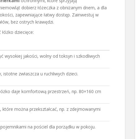
rierkami
ochronnymi, które sprzyjają
niemowląt dobierz łóżeczka z obniżanym dnem, a dla
sokości, zapewniające łatwy dostęp. Zainwestuj w
ałów, bez ostrych krawędzi.
 łóżko dziecięce:
yć wysokiej jakości, wolny od toksyn i szkodliwych
, istotne zwłaszcza u ruchliwych dzieci.
 łóżko daje komfortową przestrzeń, np. 80×160 cm
, które można przekształcać, np. z zdejmowanymi
 pojemnikami na pościel dla porządku w pokoju.