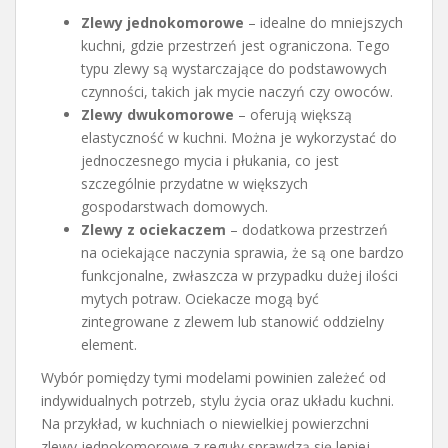
Zlewy jednokomorowe
– idealne do mniejszych
kuchni, gdzie przestrzeń jest ograniczona. Tego
typu zlewy są wystarczające do podstawowych
czynności, takich jak mycie naczyń czy owoców.
Zlewy dwukomorowe
– oferują większą
elastyczność w kuchni. Można je wykorzystać do
jednoczesnego mycia i płukania, co jest
szczególnie przydatne w większych
gospodarstwach domowych.
Zlewy z ociekaczem
– dodatkowa przestrzeń
na ociekające naczynia sprawia, że są one bardzo
funkcjonalne, zwłaszcza w przypadku dużej ilości
mytych potraw. Ociekacze mogą być
zintegrowane z zlewem lub stanowić oddzielny
element.
Wybór pomiędzy tymi modelami powinien zależeć od
indywidualnych potrzeb, stylu życia oraz układu kuchni.
Na przykład, w kuchniach o niewielkiej powierzchni
zlewy jednokomorowe z reguły sprawdzą się lepiej,