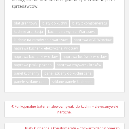
sprzedawców.
blat granitowy
blaty do kuchni
blaty z konglomeratu
kuchnie aranżacja
kuchnie na wymiar Warszawa
kuchnie na zamówienie warszawa
naprawa AGD Wrocław
naprawa kuchenki elektrycznej wrocław
naprawa kuchenki wrocław
naprawa lodówek wrocław
naprawa pralki poznań
naprawa zmywarek kraków
panel kuchenny
panel szklany do kuchni cena
panele szklane cena
szklane panele kuchenne
Nawigacja
Funkcjonalne baterie i zlewozmywaki do kuchni – zlewozmywaki
wpisu
narożne.
Blaty kuchenne z konglomeratu – czy warto? Konglomeraty