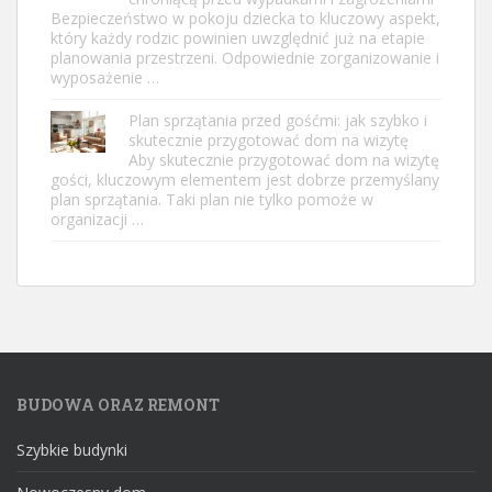
Bezpieczeństwo w pokoju dziecka to kluczowy aspekt,
który każdy rodzic powinien uwzględnić już na etapie
planowania przestrzeni. Odpowiednie zorganizowanie i
wyposażenie …
Plan sprzątania przed gośćmi: jak szybko i
skutecznie przygotować dom na wizytę
Aby skutecznie przygotować dom na wizytę
gości, kluczowym elementem jest dobrze przemyślany
plan sprzątania. Taki plan nie tylko pomoże w
organizacji …
BUDOWA ORAZ REMONT
Szybkie budynki