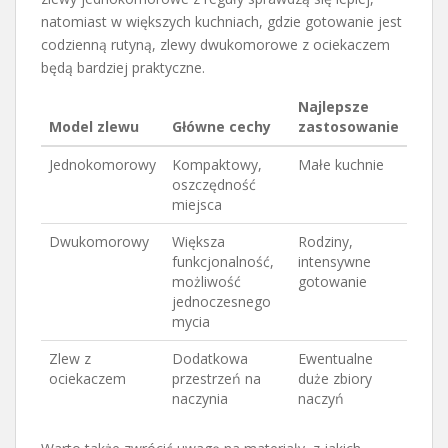
natomiast w większych kuchniach, gdzie gotowanie jest
codzienną rutyną, zlewy dwukomorowe z ociekaczem
będą bardziej praktyczne.
Najlepsze
Model zlewu
Główne cechy
zastosowanie
Jednokomorowy
Kompaktowy,
Małe kuchnie
oszczędność
miejsca
Dwukomorowy
Większa
Rodziny,
funkcjonalność,
intensywne
możliwość
gotowanie
jednoczesnego
mycia
Zlew z
Dodatkowa
Ewentualne
ociekaczem
przestrzeń na
duże zbiory
naczynia
naczyń