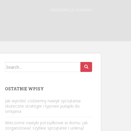
WSPÓŁPRACA I KONTAKT
Search
for:
OSTATNIE WPISY
Jak wyrobić codzienny nawyk sprzątania:
skuteczne strategie i typowe pułapki do
omijania
Wieczorne nawyki porządkowe w domu: jak
zorganizować szybkie sprzątanie i uniknąć