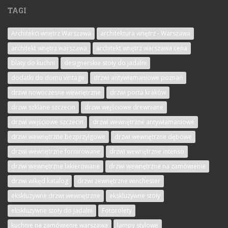
TAGI
Architekci wnętrz Warszawa
architektura wnętrz - Warszawa
architekt wnętrz warszawa
architekt wnętrz warszawa cena
blaty do kuchni
designerskie stoły do jadalni
dodatki do domu vintage
drzwi antywłamaniowe poznań
drzwi nowoczesne wewnętrzne
drzwi porta kraków
drzwi szklane szczecin
drzwi wejściowe drewniane
drzwi wejściowe szczecin
drzwi wewnętrzne antywłamaniowe
drzwi wewnętrzne bezprzylgowe
drzwi wewnętrzne dębowe
drzwi wewnętrzne fornirowane
drzwi wewnętrzne intenso
drzwi wewnętrzne lakierowane
drzwi wewnętrzne na zamówienie
drzwi wikęd katalog
drzwi zewnętrzne winchester
ekskluzywne drzwi wewnętrzne
ekskluzywne stoły
ekskluzywne stoły do jadalni
Fotorolety
kuchnie na zamówienie warszawa
lampy stylowe