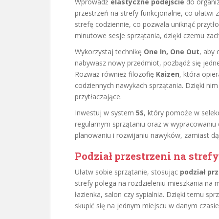
Wprowadź
elastyczne podejście
do organiz
przestrzeń na strefy funkcjonalne, co ułatwi
strefę codziennie, co pozwala uniknąć przyt
minutowe sesje sprzątania, dzięki czemu za
Wykorzystaj technikę
One In, One Out
, aby
nabywasz nowy przedmiot, pozbądź się jedne
Rozważ również filozofię
Kaizen
, która opie
codziennych nawykach sprzątania. Dzięki nim 
przytłaczające.
Inwestuj w system
5S
, który pomoże w selekc
regularnym sprzątaniu oraz w wypracowaniu 
planowaniu i rozwijaniu nawyków, zamiast dą
Podział przestrzeni na stref
Ułatw sobie sprzątanie, stosując
podział pr
strefy polega na rozdzieleniu mieszkania na m
łazienka, salon czy sypialnia. Dzięki temu sp
skupić się na jednym miejscu w danym czasie