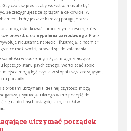
a. Gdy czujesz presję, aby wszystko musiało być
ć, że zrezygnujesz ze sprzątania całkowicie. W
oblemem, który jeszcze bardziej potęguje stres.
tania mogą skutkować chronicznym stresem, który
 może prowadzić do
wypalenia zawodowego
. Praca
ywołuje nieustanne napięcie i frustrację, a nadmiar
 granice możliwości, prowadząc do załamania.
doskonałości w codziennym życiu mogą znacząco
u lepszego stanu psychicznego. Warto zdać sobie
że miejsca mogą być czyste w stopniu wystarczającym,
aniu porządku.
 z próbami utrzymania idealnej czystości mogą
pogarszają sytuację. Dlatego warto podejść do
ać się na drobnych osiągnięciach, co ułatwi
iu.
agające utrzymać porządek
u