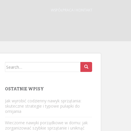
WSPÓŁPRACA I KONTAKT
Search
for:
OSTATNIE WPISY
Jak wyrobić codzienny nawyk sprzątania:
skuteczne strategie i typowe pułapki do
omijania
Wieczorne nawyki porządkowe w domu: jak
zorganizować szybkie sprzątanie i uniknąć