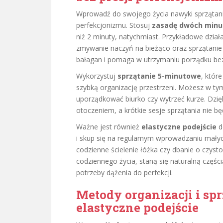
Wprowadź do swojego życia nawyki sprzątani
perfekcjonizmu. Stosuj
zasadę dwóch minu
niż 2 minuty, natychmiast. Przykładowe dział
zmywanie naczyń na bieżąco oraz sprzątanie 
bałagan i pomaga w utrzymaniu porządku bez
Wykorzystuj
sprzątanie 5-minutowe
, któr
szybką organizację przestrzeni. Możesz w ty
uporządkować biurko czy wytrzeć kurze. Dzię
otoczeniem, a krótkie sesje sprzątania nie bę
Ważne jest również
elastyczne podejście
d
i skup się na regularnym wprowadzaniu małych
codzienne ścielenie łóżka czy dbanie o czyst
codziennego życia, staną się naturalną częśc
potrzeby dążenia do perfekcji.
Metody organizacji i sp
elastyczne podejście