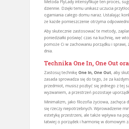
Metoda FlyLady intensyfikuje ten proces, sug
dziennie. Dzięki temu unikasz uczucia przytłoc
ogarniania całego domu naraz. Ustalając kon
że każde pomieszczenie otrzyma odpowiednią 
Aby skutecznie zastosować te metody, zaplanuj
poniedziałki poświęć czas na kuchnię, we wtor
pomoże Ci w zachowaniu porządku i sprawi, ż
dnia.
Technika One In, One Out or
Zastosuj technikę
One In, One Out
, aby sku
zasada sprowadza się do tego, że za każd
przedmiot, musisz pozbyć się jednego z tej s
wyzwaniem, a przestrzeń pozostaje uporząd
Minimalizm, jako filozofia życiowa, zachęca 
się rzeczy niepotrzebnych. Wprowadzenie min
estetykę przestrzeni, ale także wpływa na 
łatwiej o porządek i harmonię w domowym za