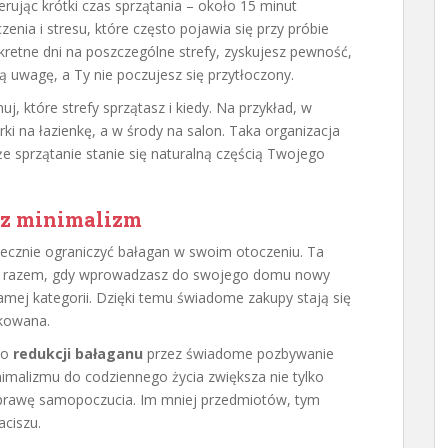
erując krótki czas sprzątania – około 15 minut
zenia i stresu, które często pojawia się przy próbie
kretne dni na poszczególne strefy, zyskujesz pewność,
uwagę, a Ty nie poczujesz się przytłoczony.
, które strefy sprzątasz i kiedy. Na przykład, w
ki na łazienkę, a w środy na salon. Taka organizacja
e sprzątanie stanie się naturalną częścią Twojego
az minimalizm
tecznie ograniczyć bałagan w swoim otoczeniu. Ta
ym razem, gdy wprowadzasz do swojego domu nowy
amej kategorii. Dzięki temu świadome zakupy stają się
kowana.
do
redukcji bałaganu
przez świadome pozbywanie
imalizmu do codziennego życia zwiększa nie tylko
poprawę samopoczucia. Im mniej przedmiotów, tym
ciszu.