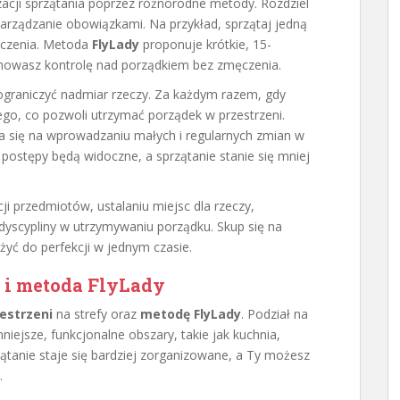
acji sprzątania poprzez różnorodne metody. Rozdziel
 zarządzanie obowiązkami. Na przykład, sprzątaj jedną
łoczenia. Metoda
FlyLady
proponuje krótkie, 15-
chowasz kontrolę nad porządkiem bez zmęczenia.
 ograniczyć nadmiar rzeczy. Za każdym razem, gdy
go, co pozwoli utrzymać porządek w przestrzeni.
ra się na wprowadzaniu małych i regularnych zmian w
postępy będą widoczne, a sprzątanie stanie się mniej
ji przedmiotów, ustalaniu miejsc dla rzeczy,
dyscypliny w utrzymywaniu porządku. Skup się na
żyć do perfekcji w jednym czasie.
y i metoda FlyLady
zestrzeni
na strefy oraz
metodę FlyLady
. Podział na
niejsze, funkcjonalne obszary, takie jak kuchnia,
rzątanie staje się bardziej zorganizowane, a Ty możesz
.