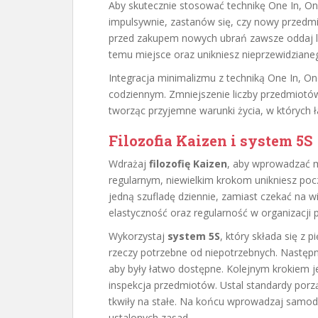
Aby skutecznie stosować technikę One In, O
impulsywnie, zastanów się, czy nowy przedmio
przed zakupem nowych ubrań zawsze oddaj lub
temu miejsce oraz unikniesz nieprzewidziane
Integracja minimalizmu z techniką One In, On
codziennym. Zmniejszenie liczby przedmiotów
tworząc przyjemne warunki życia, w których ła
Filozofia Kaizen i system 5S
Wdrażaj
filozofię Kaizen
, aby wprowadzać m
regularnym, niewielkim krokom unikniesz poc
jedną szufladę dziennie, zamiast czekać na wi
elastyczność oraz regularność w organizacji p
Wykorzystaj
system 5S
, który składa się z p
rzeczy potrzebne od niepotrzebnych. Następn
aby były łatwo dostępne. Kolejnym krokiem jes
inspekcja przedmiotów. Ustal standardy por
tkwiły na stałe. Na końcu wprowadzaj samodys
ustalonych zasad.