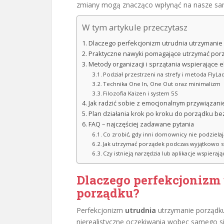
zmiany mogą znacząco wpłynąć na nasze sam
W tym artykule przeczytasz
Dlaczego perfekcjonizm utrudnia utrzymanie
Praktyczne nawyki pomagające utrzymać porz
Metody organizacji i sprzątania wspierające 
Podział przestrzeni na strefy i metoda FlyLa
Technika One In, One Out oraz minimalizm
Filozofia Kaizen i system 5S
Jak radzić sobie z emocjonalnym przywiązani
Plan działania krok po kroku do porządku be
FAQ – najczęściej zadawane pytania
Co zrobić, gdy inni domownicy nie podziela
Jak utrzymać porządek podczas wyjątkowo st
Czy istnieją narzędzia lub aplikacje wspieraj
Dlaczego perfekcjonizm
porządku?
Perfekcjonizm
utrudnia
utrzymanie porządku
nierealistyczne oczekiwania wobec samego si