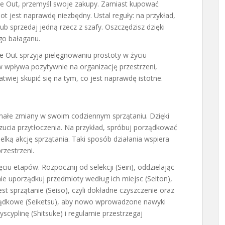
ne Out, przemyśl swoje zakupy. Zamiast kupować
t jest naprawdę niezbędny. Ustal reguły: na przykład,
 sprzedaj jedną rzecz z szafy. Oszczędzisz dzięki
go bałaganu.
e Out sprzyja pielęgnowaniu prostoty w życiu
 wpływa pozytywnie na organizację przestrzeni,
twiej skupić się na tym, co jest naprawdę istotne.
ałe zmiany w swoim codziennym sprzątaniu. Dzięki
zucia przytłoczenia. Na przykład, spróbuj porządkować
elką akcję sprzątania. Taki sposób działania wspiera
rzestrzeni.
ięciu etapów. Rozpocznij od selekcji (Seiri), oddzielając
ie uporządkuj przedmioty według ich miejsc (Seiton),
t sprzątanie (Seiso), czyli dokładne czyszczenie oraz
ządkowe (Seiketsu), aby nowo wprowadzone nawyki
cyplinę (Shitsuke) i regularnie przestrzegaj