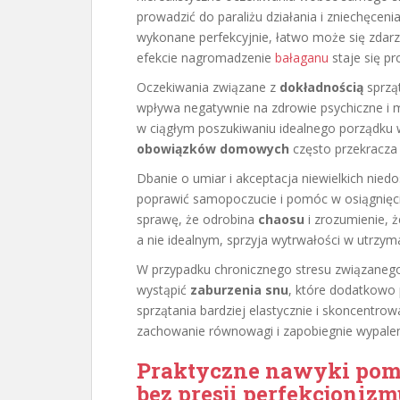
prowadzić do paraliżu działania i zniechęceni
wykonane perfekcyjnie, łatwo może się zdarzy
efekcie nagromadzenie
bałaganu
staje się pr
Oczekiwania związane z
dokładnością
sprzą
wpływa negatywnie na zdrowie psychiczne i
w ciągłym poszukiwaniu idealnego porządku w
obowiązków domowych
często przekracza
Dbanie o umiar i akceptacja niewielkich nie
poprawić samopoczucie i pomóc w osiągnięci
sprawę, że odrobina
chaosu
i zrozumienie, 
a nie idealnym, sprzyja wytrwałości w utrzym
W przypadku chronicznego stresu związanego
wystąpić
zaburzenia snu
, które dodatkowo 
sprzątania bardziej elastycznie i skoncentrow
zachowanie równowagi i zapobiegnie wypalen
Praktyczne nawyki pom
bez presji perfekcjonizm