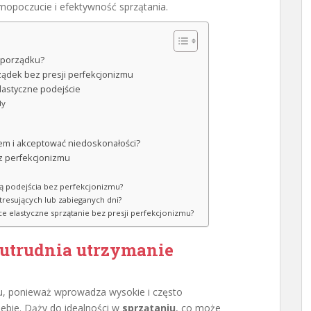
opoczucie i efektywność sprzątania.
 porządku?
ądek bez presji perfekcjonizmu
elastyczne podejście
dy
em i akceptować niedoskonałości?
z perfekcjonizmu
ją podejścia bez perfekcjonizmu?
resujących lub zabieganych dni?
ące elastyczne sprzątanie bez presji perfekcjonizmu?
 utrudnia utrzymanie
, ponieważ wprowadza wysokie i często
ebie. Dąży do idealności w
sprzątaniu
, co może