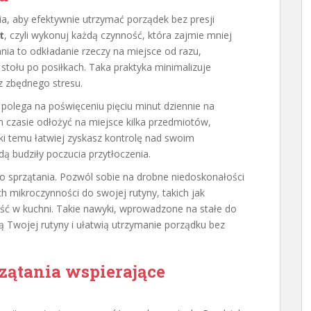
a, aby efektywnie utrzymać porządek bez presji
t
, czyli wykonuj każdą czynność, która zajmie mniej
ania to odkładanie rzeczy na miejsce od razu,
stołu po posiłkach. Taka praktyka minimalizuje
 zbędnego stresu.
e polega na poświęceniu pięciu minut dziennie na
m czasie odłożyć na miejsce kilka przedmiotów,
ki temu łatwiej zyskasz kontrolę nad swoim
dą budziły poczucia przytłoczenia.
o sprzątania. Pozwól sobie na drobne niedoskonałości
 mikroczynności do swojej rutyny, takich jak
ość w kuchni. Takie nawyki, wprowadzone na stałe do
ią Twojej rutyny i ułatwią utrzymanie porządku bez
rzątania wspierające