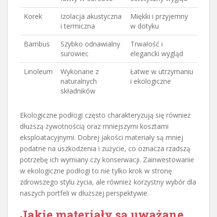
Korek
Izolacja akustyczna
Miękki i przyjemny
i termiczna
w dotyku
Bambus
Szybko odnawialny
Trwałość i
surowiec
elegancki wygląd
Linoleum
Wykonane z
Łatwe w utrzymaniu
naturalnych
i ekologiczne
składników
Ekologiczne podłogi często charakteryzują się również
dłuższą żywotnością oraz mniejszymi kosztami
eksploatacyjnymi. Dobrej jakości materiały są mniej
podatne na uszkodzenia i zużycie, co oznacza rzadszą
potrzebę ich wymiany czy konserwacji. Zainwestowanie
w ekologiczne podłogi to nie tylko krok w stronę
zdrowszego stylu życia, ale również korzystny wybór dla
naszych portfeli w dłuższej perspektywie.
Jakie materiały są uważane