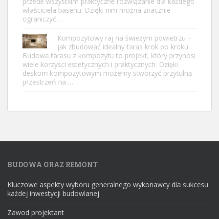
przede wszystkim praktyczne rozwiązanie dla każdego
właściciela basenu. Dzięki nim można znacznie
ograniczyć …
Kompozytowy raj na świeżym powietrzu –
jak zbudować idealny taras krok po kroku
Budowa tarasu z kompozytu to projekt, który przynosi
wiele korzyści estetycznych i praktycznych. Dzięki
deskom kompozytowym możemy stworzyć przytulną
przestrzeń na …
BUDOWA ORAZ REMONT
Kluczowe aspekty wyboru generalnego wykonawcy dla sukcesu
każdej inwestycji budowlanej
Zawod projektant