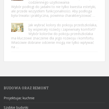
codziennego użytkowania
Wybór podłogi do jadalni to nie tylko kwestia estetyki,
ale przede wszystkim funkcjonalności. Aby podłoga
była trwała i praktyczna, powinna charakteryzować …
Jak wybrać kolory do pokoju przedszkolaka,
by wspierały rozwój i zapewniały komfort?
Wybór kolorów do pokoju przedszkolaka
ma kluczowe znaczenie dla jego rozwoju i komfortu.
Właściwie dobrane odcienie mogą nie tylko wpływać
na …
BUDOWA ORAZ REMONT
Projektujac kuchnie
Szybkie budynki