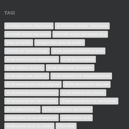
TAGI
Architekci wnętrz Warszawa
architektura wnętrz - Warszawa
architekt wnętrz warszawa
architekt wnętrz warszawa cena
blaty do kuchni
designerskie stoły do jadalni
dodatki do domu vintage
drzwi antywłamaniowe poznań
drzwi nowoczesne wewnętrzne
drzwi porta kraków
drzwi szklane szczecin
drzwi wejściowe drewniane
drzwi wejściowe szczecin
drzwi wewnętrzne antywłamaniowe
drzwi wewnętrzne bezprzylgowe
drzwi wewnętrzne dębowe
drzwi wewnętrzne fornirowane
drzwi wewnętrzne intenso
drzwi wewnętrzne lakierowane
drzwi wewnętrzne na zamówienie
drzwi wikęd katalog
drzwi zewnętrzne winchester
ekskluzywne drzwi wewnętrzne
ekskluzywne stoły
ekskluzywne stoły do jadalni
Fotorolety