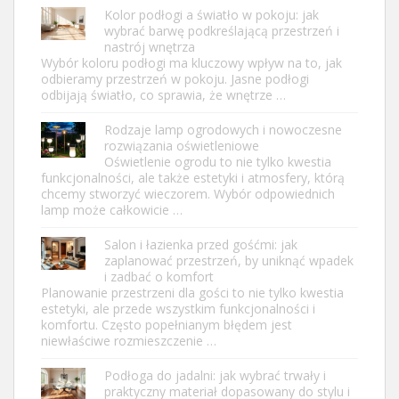
Kolor podłogi a światło w pokoju: jak
wybrać barwę podkreślającą przestrzeń i
nastrój wnętrza
Wybór koloru podłogi ma kluczowy wpływ na to, jak
odbieramy przestrzeń w pokoju. Jasne podłogi
odbijają światło, co sprawia, że wnętrze …
Rodzaje lamp ogrodowych i nowoczesne
rozwiązania oświetleniowe
Oświetlenie ogrodu to nie tylko kwestia
funkcjonalności, ale także estetyki i atmosfery, którą
chcemy stworzyć wieczorem. Wybór odpowiednich
lamp może całkowicie …
Salon i łazienka przed gośćmi: jak
zaplanować przestrzeń, by uniknąć wpadek
i zadbać o komfort
Planowanie przestrzeni dla gości to nie tylko kwestia
estetyki, ale przede wszystkim funkcjonalności i
komfortu. Często popełnianym błędem jest
niewłaściwe rozmieszczenie …
Podłoga do jadalni: jak wybrać trwały i
praktyczny materiał dopasowany do stylu i