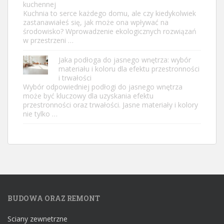
kuchennej
Kuchnia to serce każdego domu, ale czy kiedykolwiek
zastanawiałeś się, jak może ona wpływać na
środowisko? Wprowadzenie ekologicznych rozwiązań
w przestrzeni …
Jaka podłoga do jasnego wnętrza: wybór
materiału i koloru dla efektu przestronności
i trwałości
Wybór odpowiedniej podłogi do jasnego wnętrza
może być kluczowy dla uzyskania efektu
przestronności oraz trwałości. Jasne materiały i kolory
nie tylko …
BUDOWA ORAZ REMONT
Sciany zewnetrzne