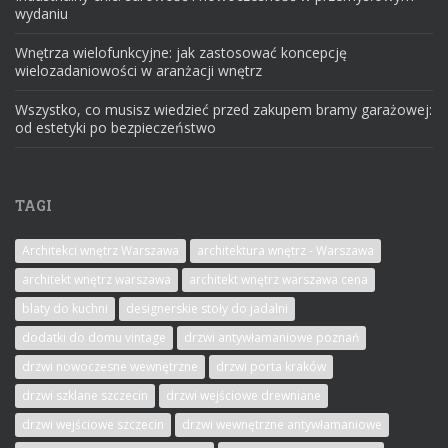
wydaniu
Wnętrza wielofunkcyjne: jak zastosować koncepcję
wielozadaniowości w aranżacji wnętrz
Wszystko, co musisz wiedzieć przed zakupem bramy garażowej:
od estetyki po bezpieczeństwo
TAGI
Architekci wnętrz Warszawa
architektura wnętrz - Warszawa
architekt wnętrz warszawa
architekt wnętrz warszawa cena
blaty do kuchni
designerskie stoły do jadalni
dodatki do domu vintage
drzwi antywłamaniowe poznań
drzwi nowoczesne wewnętrzne
drzwi porta kraków
drzwi szklane szczecin
drzwi wejściowe drewniane
drzwi wejściowe szczecin
drzwi wewnętrzne antywłamaniowe