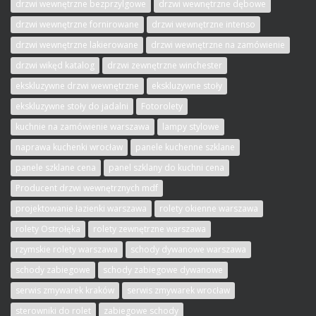
drzwi wewnętrzne bezprzylgowe
drzwi wewnętrzne dębowe
drzwi wewnętrzne fornirowane
drzwi wewnętrzne intenso
drzwi wewnętrzne lakierowane
drzwi wewnętrzne na zamówienie
drzwi wikęd katalog
drzwi zewnętrzne winchester
ekskluzywne drzwi wewnętrzne
ekskluzywne stoły
ekskluzywne stoły do jadalni
Fotorolety
kuchnie na zamówienie warszawa
lampy stylowe
naprawa kuchenki wrocław
panele kuchenne szklane
panele szklane cena
panel szklany do kuchni cena
Producent drzwi wewnętrznych mdf
projektowanie łazienki warszawa
rolety okienne warszawa
rolety Ostrołęka
rolety zewnętrzne warszawa
rzymskie rolety warszawa
schody dywanowe warszawa
schody zabiegowe
schody zabiegowe dywanowe
serwis zmywarek kraków
serwis zmywarek wrocław
sterowniki do rolet
zabiegowe schody