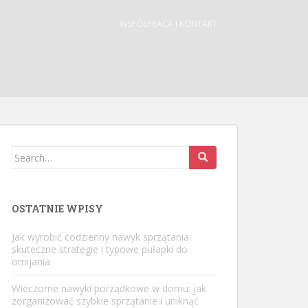
WSPÓŁPRACA I KONTAKT
Search
for:
OSTATNIE WPISY
Jak wyrobić codzienny nawyk sprzątania:
skuteczne strategie i typowe pułapki do
omijania
Wieczorne nawyki porządkowe w domu: jak
zorganizować szybkie sprzątanie i uniknąć