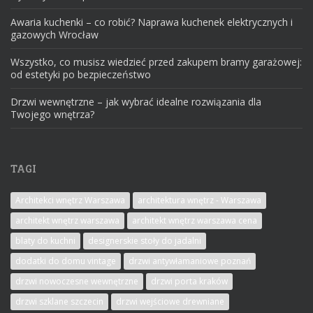
Awaria kuchenki – co robić? Naprawa kuchenek elektrycznych i
gazowych Wrocław
Wszystko, co musisz wiedzieć przed zakupem bramy garażowej:
od estetyki po bezpieczeństwo
Drzwi wewnętrzne – jak wybrać idealne rozwiązania dla
Twojego wnętrza?
TAGI
Architekci wnętrz Warszawa
architektura wnętrz - Warszawa
architekt wnętrz warszawa
architekt wnętrz warszawa cena
blaty do kuchni
designerskie stoły do jadalni
dodatki do domu vintage
drzwi antywłamaniowe poznań
drzwi nowoczesne wewnętrzne
drzwi porta kraków
drzwi szklane szczecin
drzwi wejściowe drewniane