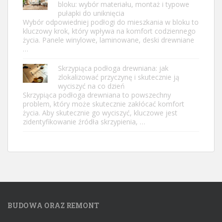
bloku: wybór materiału, montaż i typowe
pułapki do uniknięcia
Wybór odpowiedniej podłogi do mieszkania w bloku to
kluczowy krok, który wpływa na komfort codziennego
życia. Panele winylowe, laminowane, deski drewniane
…
Skrzypiąca podłoga drewniana: jak
zlokalizować przyczynę i skutecznie ją
wyciszyć na co dzień
Skrzypiąca podłoga drewniana to powszechny
problem, który może skutecznie zakłócać komfort
życia. Aby skutecznie go wyciszyć, kluczowe jest
zidentyfikowanie źródła skrzypienia, …
BUDOWA ORAZ REMONT