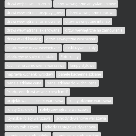
drzwi wejściowe szczecin
drzwi wewnętrzne antywłamaniowe
drzwi wewnętrzne bezprzylgowe
drzwi wewnętrzne dębowe
drzwi wewnętrzne fornirowane
drzwi wewnętrzne intenso
drzwi wewnętrzne lakierowane
drzwi wewnętrzne na zamówienie
drzwi wikęd katalog
drzwi zewnętrzne winchester
ekskluzywne drzwi wewnętrzne
ekskluzywne stoły
ekskluzywne stoły do jadalni
Fotorolety
kuchnie na zamówienie warszawa
lampy stylowe
naprawa kuchenki wrocław
panele kuchenne szklane
panele szklane cena
panel szklany do kuchni cena
Producent drzwi wewnętrznych mdf
projektowanie łazienki warszawa
rolety okienne warszawa
rolety Ostrołęka
rolety zewnętrzne warszawa
rzymskie rolety warszawa
schody dywanowe warszawa
schody zabiegowe
schody zabiegowe dywanowe
serwis zmywarek kraków
serwis zmywarek wrocław