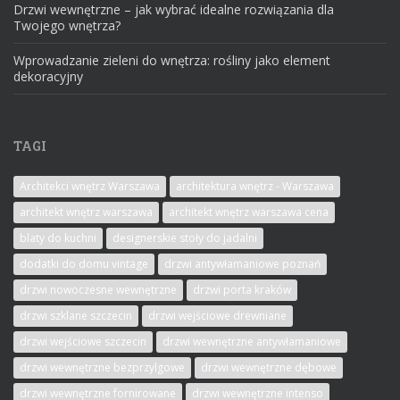
Drzwi wewnętrzne – jak wybrać idealne rozwiązania dla
Twojego wnętrza?
Wprowadzanie zieleni do wnętrza: rośliny jako element
dekoracyjny
TAGI
Architekci wnętrz Warszawa
architektura wnętrz - Warszawa
architekt wnętrz warszawa
architekt wnętrz warszawa cena
blaty do kuchni
designerskie stoły do jadalni
dodatki do domu vintage
drzwi antywłamaniowe poznań
drzwi nowoczesne wewnętrzne
drzwi porta kraków
drzwi szklane szczecin
drzwi wejściowe drewniane
drzwi wejściowe szczecin
drzwi wewnętrzne antywłamaniowe
drzwi wewnętrzne bezprzylgowe
drzwi wewnętrzne dębowe
drzwi wewnętrzne fornirowane
drzwi wewnętrzne intenso