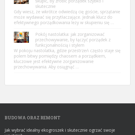
skupić, by zrobić porządek szybko i
skutecznie
Gdy wiesz, że wkrótce odwiedzą cię goście, sprzątanie
może wydawać się przytłaczające. Jednak klucz do
efektywnego porządkowania leży w skupieniu się …
Pokój nastolatka: jak zorganizować
przechowywanie, by łączyć porządek z
funkcjonalnością i stylem
W pokoju nastolatka, gdzie przestrzeń często staje się
polem bitwy pomiędzy chaosem a porządkiem,
kluczowe jest efektywne zorganizowanie
przechowywania. Aby osiągnąć …
BUDOWA ORAZ REMONT
Jak wybrać idealny ekogroszek i skutecznie ogrzać swoje