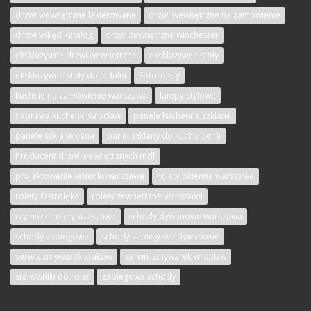
drzwi wewnętrzne lakierowane
drzwi wewnętrzne na zamówienie
drzwi wikęd katalog
drzwi zewnętrzne winchester
ekskluzywne drzwi wewnętrzne
ekskluzywne stoły
ekskluzywne stoły do jadalni
Fotorolety
kuchnie na zamówienie warszawa
lampy stylowe
naprawa kuchenki wrocław
panele kuchenne szklane
panele szklane cena
panel szklany do kuchni cena
Producent drzwi wewnętrznych mdf
projektowanie łazienki warszawa
rolety okienne warszawa
rolety Ostrołęka
rolety zewnętrzne warszawa
rzymskie rolety warszawa
schody dywanowe warszawa
schody zabiegowe
schody zabiegowe dywanowe
serwis zmywarek kraków
serwis zmywarek wrocław
sterowniki do rolet
zabiegowe schody