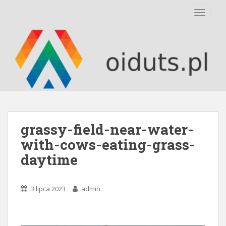
S
TOGGLE
k
i
p
t
o
m
a
i
n
c
grassy-field-near-water-
o
with-cows-eating-grass-
n
daytime
t
e
n
3 lipca 2023
admin
t