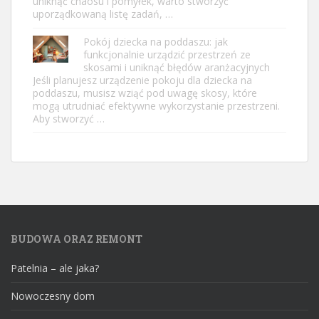
uniknąć chaosu i pomyłek, warto stworzyć
uporządkowaną listę zadań, …
Pokój dziecka na poddaszu: jak
funkcjonalnie urządzić przestrzeń ze
skosami i uniknąć błędów aranżacyjnych
Jeśli planujesz urządzenie pokoju dla dziecka na
poddaszu, musisz wziąć pod uwagę skosy, które
mogą utrudniać efektywne wykorzystanie przestrzeni.
Aby stworzyć …
BUDOWA ORAZ REMONT
Patelnia – ale jaka?
Nowoczesny dom