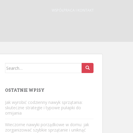
WSPÓŁPRACA I KONTAKT
Search
for:
OSTATNIE WPISY
Jak wyrobić codzienny nawyk sprzątania:
skuteczne strategie i typowe pułapki do
omijania
Wieczorne nawyki porządkowe w domu: jak
zorganizować szybkie sprzątanie i uniknąć