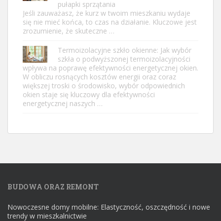
pułapki sprzątania
Jeśli zauważasz, że kurz w twoim mieszkaniu wydaje
się nie mieć końca, to czas na działanie. Kluczowe jest
zrozumienie, że skuteczne …
Termoizolacyjne szkło okienne: Jak wybór
szkła o podwyższonej termoizolacyjności
wpływa na poprawę efektywności energetycznej okien.
W obliczu rosnących kosztów energii oraz coraz
większej troski o środowisko, wybór odpowiednich
okien staje się kluczowy dla efektywności
energetycznej naszych …
BUDOWA ORAZ REMONT
Nowoczesne domy mobilne: Elastyczność, oszczędność i nowe
trendy w mieszkalnictwie