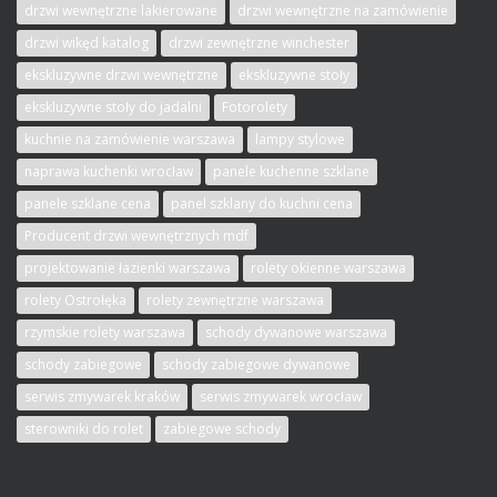
drzwi wewnętrzne lakierowane
drzwi wewnętrzne na zamówienie
drzwi wikęd katalog
drzwi zewnętrzne winchester
ekskluzywne drzwi wewnętrzne
ekskluzywne stoły
ekskluzywne stoły do jadalni
Fotorolety
kuchnie na zamówienie warszawa
lampy stylowe
naprawa kuchenki wrocław
panele kuchenne szklane
panele szklane cena
panel szklany do kuchni cena
Producent drzwi wewnętrznych mdf
projektowanie łazienki warszawa
rolety okienne warszawa
rolety Ostrołęka
rolety zewnętrzne warszawa
rzymskie rolety warszawa
schody dywanowe warszawa
schody zabiegowe
schody zabiegowe dywanowe
serwis zmywarek kraków
serwis zmywarek wrocław
sterowniki do rolet
zabiegowe schody