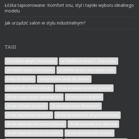
Łóżka tapicerowane: Komfort snu, styl i tajniki wyboru idealnego
modelu
Jak urządzić salon w stylu industrialnym?
TAGI
Architekci wnętrz Warszawa
architektura wnętrz - Warszawa
architekt wnętrz warszawa
architekt wnętrz warszawa cena
blaty do kuchni
designerskie stoły do jadalni
dodatki do domu vintage
drzwi antywłamaniowe poznań
drzwi nowoczesne wewnętrzne
drzwi porta kraków
drzwi szklane szczecin
drzwi wejściowe drewniane
drzwi wejściowe szczecin
drzwi wewnętrzne antywłamaniowe
drzwi wewnętrzne bezprzylgowe
drzwi wewnętrzne dębowe
drzwi wewnętrzne fornirowane
drzwi wewnętrzne intenso