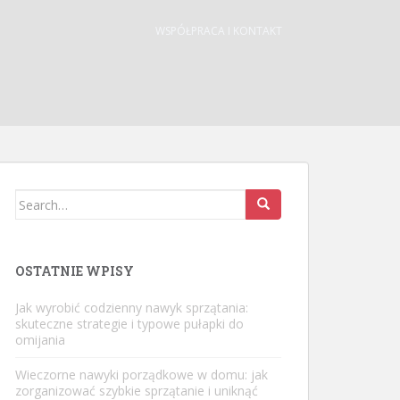
WSPÓŁPRACA I KONTAKT
Search
for:
OSTATNIE WPISY
Jak wyrobić codzienny nawyk sprzątania:
skuteczne strategie i typowe pułapki do
omijania
Wieczorne nawyki porządkowe w domu: jak
zorganizować szybkie sprzątanie i uniknąć