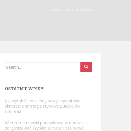
WSPÓŁPRACA I KONTAKT
Search
for:
OSTATNIE WPISY
Jak wyrobić codzienny nawyk sprzątania:
skuteczne strategie i typowe pułapki do
omijania
Wieczorne nawyki porządkowe w domu: jak
zorganizować szybkie sprzątanie i uniknąć