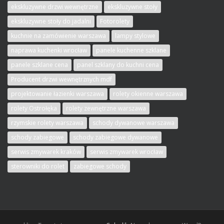
ekskluzywne drzwi wewnętrzne
ekskluzywne stoły
ekskluzywne stoły do jadalni
Fotorolety
kuchnie na zamówienie warszawa
lampy stylowe
naprawa kuchenki wrocław
panele kuchenne szklane
panele szklane cena
panel szklany do kuchni cena
Producent drzwi wewnętrznych mdf
projektowanie łazienki warszawa
rolety okienne warszawa
rolety Ostrołęka
rolety zewnętrzne warszawa
rzymskie rolety warszawa
schody dywanowe warszawa
schody zabiegowe
schody zabiegowe dywanowe
serwis zmywarek kraków
serwis zmywarek wrocław
sterowniki do rolet
zabiegowe schody