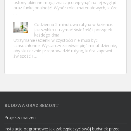
osłony okienne mogą znacząco wpłynąć na jej wygląd
oraz funkcjonalność. Wybór rolet materiałowych, które
…
Codzienna 5-minutowa rutyna w łazience:
jak szybko utrzymać świeżość i porządek
każdego dnia
Utrzymanie łazienki w czystości nie musi być
czasochłonne. Wystarczy zaledwie pięć minut dziennie,
aby skutecznie przeprowadzić rutynę, która zapewni
świeżość i …
BUDOWA ORAZ REMONT
Projekty marzen
Instalacje odgromowe: Jak zabezpieczyć swój budynek przed