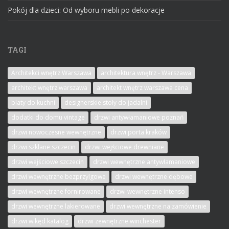
Pokój dla dzieci: Od wyboru mebli po dekoracje
TAGI
Architekci wnętrz Warszawa
architektura wnętrz - Warszawa
architekt wnętrz warszawa
architekt wnętrz warszawa cena
blaty do kuchni
designerskie stoły do jadalni
dodatki do domu vintage
drzwi antywłamaniowe poznań
drzwi nowoczesne wewnętrzne
drzwi porta kraków
drzwi szklane szczecin
drzwi wejściowe drewniane
drzwi wejściowe szczecin
drzwi wewnętrzne antywłamaniowe
drzwi wewnętrzne bezprzylgowe
drzwi wewnętrzne dębowe
drzwi wewnętrzne fornirowane
drzwi wewnętrzne intenso
drzwi wewnętrzne lakierowane
drzwi wewnętrzne na zamówienie
drzwi wikęd katalog
drzwi zewnętrzne winchester