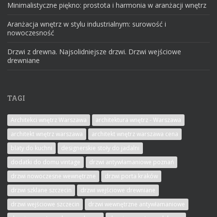
Minimalistyczne piękno: prostota i harmonia w aranżacji wnętrz
Aranżacja wnętrz w stylu industrialnym: surowość i
nowoczesność
Drzwi z drewna. Najsolidniejsze drzwi. Drzwi wejściowe
drewniane
TAGI
Architekci wnętrz Warszawa
architektura wnętrz - Warszawa
architekt wnętrz warszawa
architekt wnętrz warszawa cena
blaty do kuchni
designerskie stoły do jadalni
dodatki do domu vintage
drzwi antywłamaniowe poznań
drzwi nowoczesne wewnętrzne
drzwi porta kraków
drzwi szklane szczecin
drzwi wejściowe drewniane
drzwi wejściowe szczecin
drzwi wewnętrzne antywłamaniowe