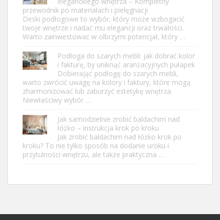
eleganckiego wnętrza – Kompletny
przewodnik po materiałach i pielęgnacji
Deski podłogowe to wybór, który może wzbogacić
twoje wnętrze i nadać mu elegancji oraz trwałości.
Warto zainwestować w olbrzymi potencjał, który …
Podłoga do szarych mebli: jak dobrać kolor
i fakturę, by uniknąć aranżacyjnych pułapek
Dobierając podłogę do szarych mebli,
warto zwrócić uwagę na kolory i faktury, które mogą
zharmonizować lub zaburzyć estetykę wnętrza.
Niewłaściwy wybór …
Jak samodzielnie zrobić baldachim nad
łóżko – instrukcja krok po kroku
Jak zrobić baldachim nad łóżko krok po
kroku? To nie tylko sposób na dodanie uroku i
przytulności wnętrzu, ale także praktyczna …