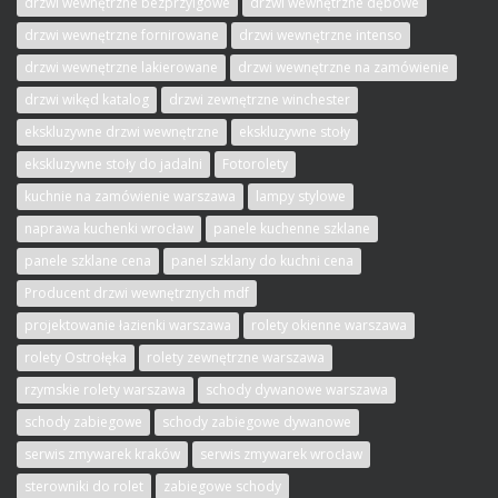
drzwi wewnętrzne bezprzylgowe
drzwi wewnętrzne dębowe
drzwi wewnętrzne fornirowane
drzwi wewnętrzne intenso
drzwi wewnętrzne lakierowane
drzwi wewnętrzne na zamówienie
drzwi wikęd katalog
drzwi zewnętrzne winchester
ekskluzywne drzwi wewnętrzne
ekskluzywne stoły
ekskluzywne stoły do jadalni
Fotorolety
kuchnie na zamówienie warszawa
lampy stylowe
naprawa kuchenki wrocław
panele kuchenne szklane
panele szklane cena
panel szklany do kuchni cena
Producent drzwi wewnętrznych mdf
projektowanie łazienki warszawa
rolety okienne warszawa
rolety Ostrołęka
rolety zewnętrzne warszawa
rzymskie rolety warszawa
schody dywanowe warszawa
schody zabiegowe
schody zabiegowe dywanowe
serwis zmywarek kraków
serwis zmywarek wrocław
sterowniki do rolet
zabiegowe schody