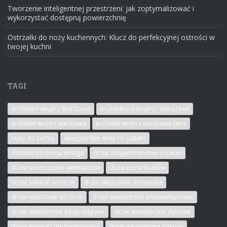
Tworzenie inteligentnej przestrzeni: jak zoptymalizować i
wykorzystać dostępną powierzchnię
Ostrzałki do noży kuchennych: Klucz do perfekcyjnej ostrości w
twojej kuchni
TAGI
Architekci wnętrz Warszawa
architektura wnętrz - Warszawa
architekt wnętrz warszawa
architekt wnętrz warszawa cena
blaty do kuchni
designerskie stoły do jadalni
dodatki do domu vintage
drzwi antywłamaniowe poznań
drzwi nowoczesne wewnętrzne
drzwi porta kraków
drzwi szklane szczecin
drzwi wejściowe drewniane
drzwi wejściowe szczecin
drzwi wewnętrzne antywłamaniowe
drzwi wewnętrzne bezprzylgowe
drzwi wewnętrzne dębowe
drzwi wewnętrzne fornirowane
drzwi wewnętrzne intenso