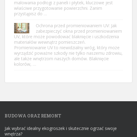
malowania podłogi z paneli i płytek, kluczowe jest
właściwe przygotowanie powierzchni. Zanim
przystąpisz do …
Ochrona przed promieniowaniem UV: Jak
zabezpieczyć okna przed promieniowaniem
UV, które może powodować blaknięcie i uszkodzenia
materiałów wewnątrz pomieszczeń.
Promieniowanie UV to niewidzialny wróg, który może
wyrządzić poważne szkody nie tylko naszemu zdrowiu,
ale także wnętrzom naszych domów. Blaknięcie
kolorów, …
BUDOWA ORAZ REMONT
Jak wybrać idealny ekogroszek i skutecznie ogrzać swoje
wnętrza?