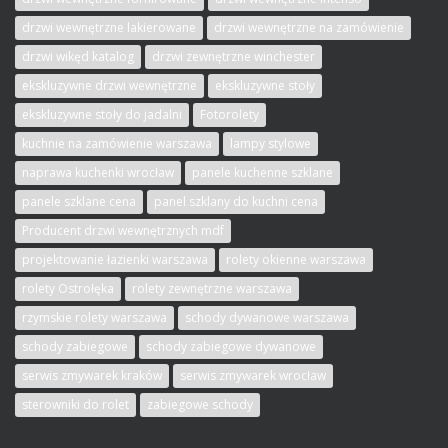
drzwi wewnętrzne lakierowane
drzwi wewnętrzne na zamówienie
drzwi wikęd katalog
drzwi zewnętrzne winchester
ekskluzywne drzwi wewnętrzne
ekskluzywne stoły
ekskluzywne stoły do jadalni
Fotorolety
kuchnie na zamówienie warszawa
lampy stylowe
naprawa kuchenki wrocław
panele kuchenne szklane
panele szklane cena
panel szklany do kuchni cena
Producent drzwi wewnętrznych mdf
projektowanie łazienki warszawa
rolety okienne warszawa
rolety Ostrołęka
rolety zewnętrzne warszawa
rzymskie rolety warszawa
schody dywanowe warszawa
schody zabiegowe
schody zabiegowe dywanowe
serwis zmywarek kraków
serwis zmywarek wrocław
sterowniki do rolet
zabiegowe schody