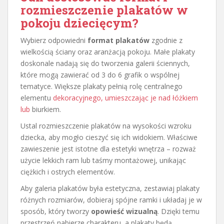
rozmieszczenie plakatów w
pokoju dziecięcym?
Wybierz odpowiedni
format plakatów
zgodnie z
wielkością ściany oraz aranżacją pokoju. Małe plakaty
doskonale nadają się do tworzenia galerii ściennych,
które mogą zawierać od 3 do 6 grafik o wspólnej
tematyce. Większe plakaty pełnią rolę centralnego
elementu
dekoracyjnego, umieszczając je nad łóżkiem
lub
biurkiem.
Ustal rozmieszczenie plakatów na wysokości wzroku
dziecka, aby mogło cieszyć się ich widokiem. Właściwe
zawieszenie jest istotne dla estetyki wnętrza – rozważ
użycie lekkich ram lub taśmy montażowej, unikając
ciężkich i ostrych elementów.
Aby galeria plakatów była estetyczna, zestawiaj plakaty
różnych rozmiarów, dobieraj spójne ramki i układaj je w
sposób, który tworzy
opowieść wizualną
. Dzięki temu
przestrzeń nabierze charakteru, a plakaty będą