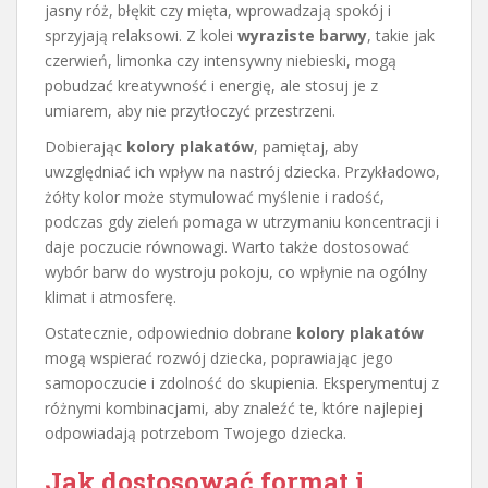
jasny róż, błękit czy mięta, wprowadzają spokój i
sprzyjają relaksowi. Z kolei
wyraziste barwy
, takie jak
czerwień, limonka czy intensywny niebieski, mogą
pobudzać kreatywność i energię, ale stosuj je z
umiarem, aby nie przytłoczyć przestrzeni.
Dobierając
kolory plakatów
, pamiętaj, aby
uwzględniać ich wpływ na nastrój dziecka. Przykładowo,
żółty kolor może stymulować myślenie i radość,
podczas gdy zieleń pomaga w utrzymaniu koncentracji i
daje poczucie równowagi. Warto także dostosować
wybór barw do wystroju pokoju, co wpłynie na ogólny
klimat i atmosferę.
Ostatecznie, odpowiednio dobrane
kolory plakatów
mogą wspierać rozwój dziecka, poprawiając jego
samopoczucie i zdolność do skupienia. Eksperymentuj z
różnymi kombinacjami, aby znaleźć te, które najlepiej
odpowiadają potrzebom Twojego dziecka.
Jak dostosować format i