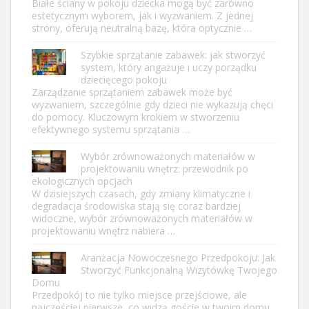
Białe ściany w pokoju dziecka mogą być zarówno
estetycznym wyborem, jak i wyzwaniem. Z jednej
strony, oferują neutralną bazę, która optycznie …
Szybkie sprzątanie zabawek: jak stworzyć
system, który angażuje i uczy porządku
dziecięcego pokoju
Zarządzanie sprzątaniem zabawek może być
wyzwaniem, szczególnie gdy dzieci nie wykazują chęci
do pomocy. Kluczowym krokiem w stworzeniu
efektywnego systemu sprzątania …
Wybór zrównoważonych materiałów w
projektowaniu wnętrz: przewodnik po
ekologicznych opcjach
W dzisiejszych czasach, gdy zmiany klimatyczne i
degradacja środowiska stają się coraz bardziej
widoczne, wybór zrównoważonych materiałów w
projektowaniu wnętrz nabiera …
Aranżacja Nowoczesnego Przedpokoju: Jak
Stworzyć Funkcjonalną Wizytówkę Twojego
Domu
Przedpokój to nie tylko miejsce przejściowe, ale
najczęściej pierwsze, co widzą goście w twoim domu.